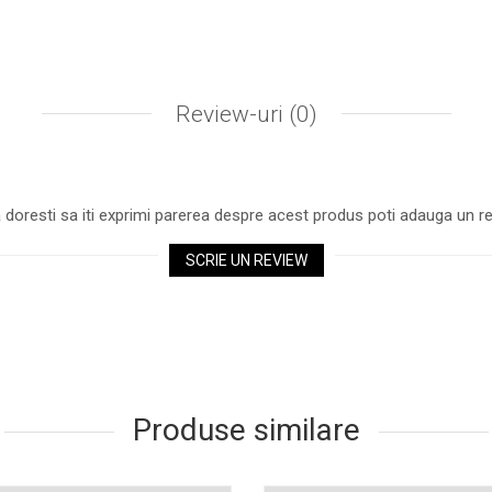
Retur
şi
Livrare Rapidă
, în 24 h.
teriorarea produsului, recomandăm tipărirea regulată, a c
Review-uri
(0)
 doresti sa iti exprimi parerea despre acest produs poti adauga un re
SCRIE UN REVIEW
Produse similare