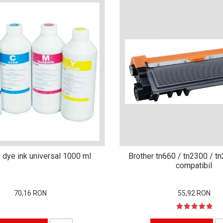
 dye ink universal 1000 ml
Brother tn660 / tn2300 / t
compatibil
70,16 RON
55,92 RON