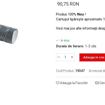
90,75 RON
Produs 100%
Nou
!
Cartuşul tipăreşte aproximativ 1
Vezi mai jos alte informaţii des
In stoc
Durata de livrare:
1-3 zile
Adauga in cos
Cod Produs:
19347
Ai nevoie d
Adauga la Favorite
Cere