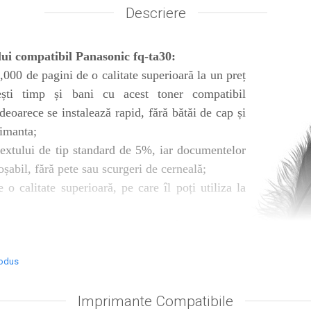
Descriere
lui compatibil Panasonic fq-ta30:
,000 de pagini de o calitate superioară la un preț
ești timp și bani cu acest toner compatibil
 deoarece se instalează rapid, fără bătăi de cap și
rimanta;
textului de tip standard de 5%, iar documentelor
șabil, fără pete sau scurgeri de cerneală;
 o calitate superioară, pe care îl poți utiliza la
 imagini pe diferite tipuri de hârtie, datorită
nelii, care aderă ușor pe stratul de celuloză și
mentele de birou vor arăta ireproșabil, chir și pe
rodus
at în cutie de carton Color, însoţit de
Imprimante Compatibile
Factură
.