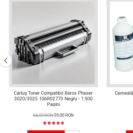
Xerox DocuCentre SC2020
– Noi perspective de
imprimare în epoca digitală
Imprimarea 3D – ce ne
așteaptă în următorii 10
ani?
10 site-uri pe care îți vei
petrece timpul în mod
productiv
Care sunt cele mai bune
branduri de imprimante și
de ce?
5 site-uri pe care să le
folosești la imprimarea
fotografiilor
Recomandări pentru a
Cartuș Toner Compatibil Xerox Phaser
Cerneală
alege o imprimantă bună
3020/3025 106R02773 Negru - 1.500
Pagini
Înlocuirea, în siguranță, a
cartușului pentru
66,09 RON
59,00 RON
imprimantă: 9 momente
Ce reprezintă și la ce
importante
folosesc imprimantele