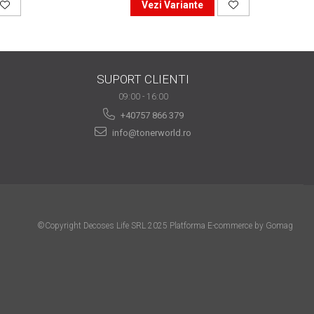
Vezi Variante
SUPORT CLIENTI
09:00 - 16:00
+40757 866 379
info@tonerworld.ro
©Copyright Decoses Life SRL 2025
Platforma E-commerce by Gomag