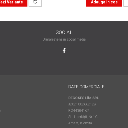
ezi Variante
Adauga in cos
SOCIAL
Urmareste-ne in social media
DATE COMERCIALE
DECOSES Life SRL
J2021002662128
r
RO44384167
Str. Libertății, Nr 1C
Amara, Ialomița