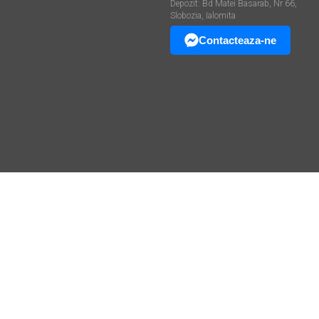
Depozit: Bd Matei Basarab, Nr 66,
Slobozia, Ialomita
Contacteaza-ne