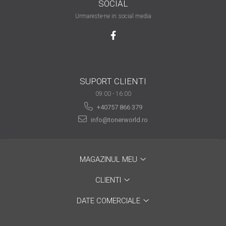
SOCIAL
are nevoie de ajutor
Urmareste-ne in social media
Fă o alegere corectă
pentru durabilitatea
funcționării unei
Cum să redai culoare
imprimante
clipelor din viața ta?
SUPORT CLIENTI
Comerț electronic –
09:00 - 16:00
avantaje
+40757 866 379
Ai nevoie de o imprimantă?
info@tonerworld.ro
Fii atent la câteva detalii
înainte de a achiziționa una
Fii în pas cu noile tehnologii
pentru confortul de zi cu zi
MAGAZINUL MEU
Transformăm strigătul
CLIENTI
disperării S.O.S. în S.O.N.
DATE COMERCIALE
Top 5 cele mai necesare
gadgeturi pentru a ușura