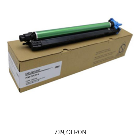
ajutorul unui printer 3D
Dezvoltarea pieții de
imprimante 3D folosite în
industria stomatologică
Evaluarea strategiei de
piață a imprimantelor 3D
până în 2026
Fericirea – starea care nu
poate fi amânată
Cum îți poți îngriji
imprimanta?
Imprimarea 3d în România
Reciclarea hârtiei – mituri
și adevăruri. Unde se
reciclează hârtia în
Fotografi care ne
România?
demonstrează că nu avem
nevoie de echipament
Care tip de imprimantă e
scump pentru a face
739,43 RON
mai bun: imprimantele cu
fotografii bune