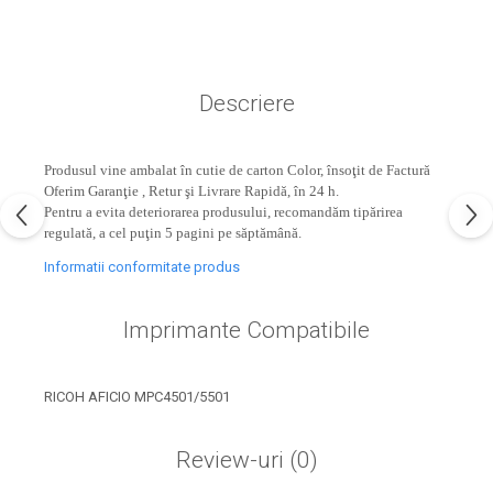
industria imprimării
Tot ce trebuie să cunoști
despre controversa privind
imprimarea armelor de foc
Descriere
Karst Stone Paper – hârtie
3D
ecologică făcută din piatră
Produsul vine ambalat în cutie de carton Color, însoţit de Factură
Diferența dintre
Oferim Garanţie , Retur şi Livrare Rapidă, în 24 h.
imprimantele inkjet și laser.
Pentru a evita deteriorarea produsului, recomandăm tipărirea
Ce să alegi?
regulată, a cel puţin 5 pagini pe săptămână.
TOP 5 cele mai rentabile
imprimante moderne
Informatii conformitate produs
Cum să-ți îmbunătățești
Imprimante Compatibile
memoria? 7 Tehnici
mnemonice eficiente
Viitorul cărților – e-bookuri
bazate pe descoperiri
și cărți fizice – ce ne
RICOH AFICIO MPC4501/5501
științifice
promit tehnologiile
5 metode pentru a-ți
moderne?
Review-uri
(0)
începe diminețile într-un
mod productiv