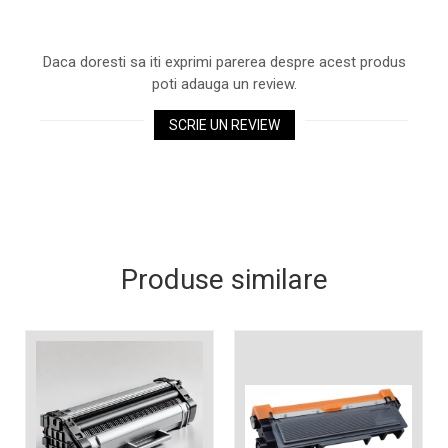
Xerox DocuCentre SC2020
– Noi perspective de
imprimare în epoca digitală
Daca doresti sa iti exprimi parerea despre acest produs
Imprimarea 3D – ce ne
poti adauga un review.
așteaptă în următorii 10
ani?
10 site-uri pe care îți vei
SCRIE UN REVIEW
petrece timpul în mod
productiv
Care sunt cele mai bune
branduri de imprimante și
de ce?
5 site-uri pe care să le
folosești la imprimarea
Produse similare
fotografiilor
Recomandări pentru a
alege o imprimantă bună
Înlocuirea, în siguranță, a
cartușului pentru
imprimantă: 9 momente
Ce reprezintă și la ce
importante
folosesc imprimantele