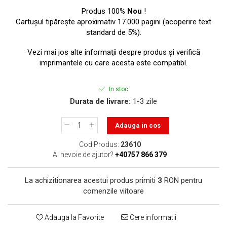
toner sau cele cu rezervor?
Care tip de cartuşe e mai
Produs 100%
Nou
!
bun: OEM sau cele
Cartuşul tipăreşte aproximativ 17.000 pagini (acoperire text
standard de 5%).
compatibile?
Expediții fotografice – 5
locuri secrete din România
Vezi mai jos alte informaţii despre produs şi verifică
unde să mergi pentru a
imprimantele cu care acesta este compatibl.
Cum să-ți ordonezi eficient
face fotografii
documentele necesare din
In stoc
casă?
De ce să nu renunți
Durata de livrare:
1-3 zile
niciodată la scrisul de
mână?
Adauga in cos
Top 5 cele mai misterioase
fotografii din istorie
Cod Produs:
23610
Ai nevoie de ajutor?
+40757 866 379
Tehnica de birou și
efectele pe care le are
La achizitionarea acestui produs primiti
3
RON pentru
asupra sănătății. Cum
PC-ul, laptopul,
comenzile viitoare
reduci riscurile?
imprimantele – ce să faci
ca să le prelungești viața?
5 Trenduri principale în
Adauga la Favorite
Cere informatii