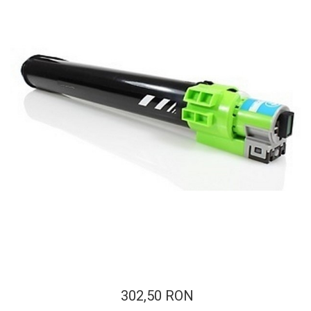
ajutorul unui printer 3D
Dezvoltarea pieții de
imprimante 3D folosite în
industria stomatologică
Evaluarea strategiei de
piață a imprimantelor 3D
până în 2026
Fericirea – starea care nu
poate fi amânată
Cum îți poți îngriji
imprimanta?
Imprimarea 3d în România
Reciclarea hârtiei – mituri
și adevăruri. Unde se
reciclează hârtia în
Fotografi care ne
România?
demonstrează că nu avem
nevoie de echipament
Care tip de imprimantă e
scump pentru a face
302,50 RON
mai bun: imprimantele cu
fotografii bune