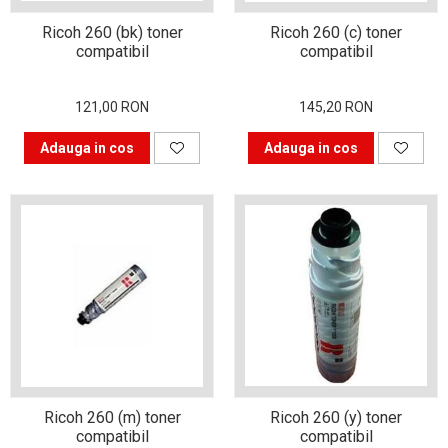
Alegerea corectă a
cartușului pentru
Ricoh 260 (bk) toner
Ricoh 260 (c) toner
compatibil
compatibil
imprimantă
Patru sfaturi pentru
alegerea unei imprimante
121,00 RON
145,20 RON
De ce să cumpărăm cartușe
Adauga in cos
Adauga in cos
compatibile?
Care sunt alternativele
pentru clasicul album foto?
Revoluția industrială cu
imprimantele 3d
Trucuri pentru a obține
fotografii de familie reușite
Haine 3d realizate la
imprimantă
Ricoh 260 (m) toner
Ricoh 260 (y) toner
Cum îți poți decora casa cu
compatibil
compatibil
un buget redus