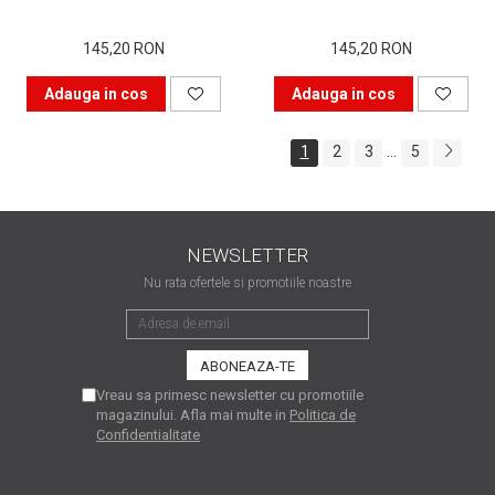
Bucură-te mai mult timp de
145,20 RON
145,20 RON
imprimanta ta. Învață s-o
folosești corect.
Adauga in cos
Adauga in cos
În căutarea cartușului
perfect
...
1
2
3
5
Istoria imprimantei
NEWSLETTER
Nu rata ofertele si promotiile noastre
Vreau sa primesc newsletter cu promotiile
magazinului. Afla mai multe in
Politica de
Confidentialitate