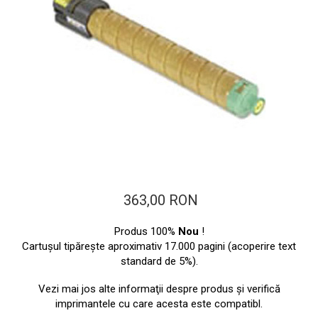
ajutorul unui printer 3D
Dezvoltarea pieții de
imprimante 3D folosite în
industria stomatologică
Evaluarea strategiei de
piață a imprimantelor 3D
până în 2026
Fericirea – starea care nu
poate fi amânată
Cum îți poți îngriji
imprimanta?
Imprimarea 3d în România
363,00 RON
Reciclarea hârtiei – mituri
și adevăruri. Unde se
Produs 100%
Nou
!
reciclează hârtia în
Fotografi care ne
Cartuşul tipăreşte aproximativ 17.000 pagini (acoperire text
România?
standard de 5%).
demonstrează că nu avem
nevoie de echipament
Care tip de imprimantă e
Vezi mai jos alte informaţii despre produs şi verifică
scump pentru a face
imprimantele cu care acesta este compatibl.
mai bun: imprimantele cu
fotografii bune