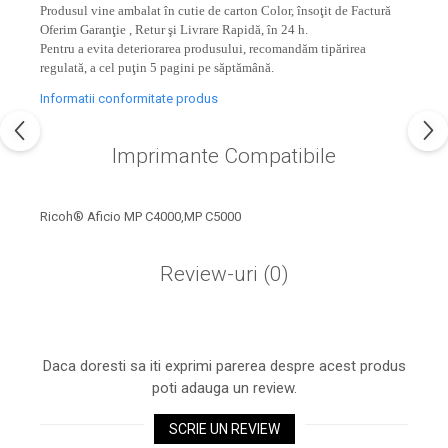
industria imprimării
Produsul vine ambalat în cutie de carton Color, însoţit de Factură
Oferim Garanţie , Retur şi Livrare Rapidă, în 24 h.
Tot ce trebuie să cunoști
Pentru a evita deteriorarea produsului, recomandăm tipărirea
despre controversa privind
regulată, a cel puţin 5 pagini pe săptămână.
imprimarea armelor de foc
Karst Stone Paper – hârtie
Informatii conformitate produs
3D
ecologică făcută din piatră
Imprimante Compatibile
Diferența dintre
imprimantele inkjet și laser.
Ce să alegi?
TOP 5 cele mai rentabile
Ricoh® Aficio MP C4000,MP C5000
imprimante moderne
Review-uri
(0)
Cum să-ți îmbunătățești
memoria? 7 Tehnici
mnemonice eficiente
Viitorul cărților – e-bookuri
bazate pe descoperiri
și cărți fizice – ce ne
Daca doresti sa iti exprimi parerea despre acest produs
științifice
promit tehnologiile
poti adauga un review.
5 metode pentru a-ți
moderne?
începe diminețile într-un
SCRIE UN REVIEW
mod productiv