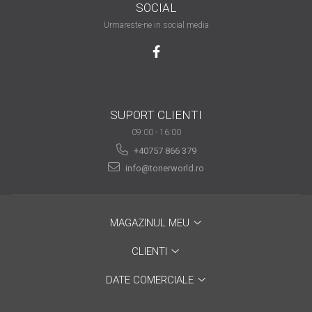
SOCIAL
are nevoie de ajutor
Urmareste-ne in social media
Fă o alegere corectă
pentru durabilitatea
funcționării unei
Cum să redai culoare
imprimante
clipelor din viața ta?
SUPORT CLIENTI
Comerț electronic –
09:00 - 16:00
avantaje
+40757 866 379
Ai nevoie de o imprimantă?
info@tonerworld.ro
Fii atent la câteva detalii
înainte de a achiziționa una
Fii în pas cu noile tehnologii
pentru confortul de zi cu zi
MAGAZINUL MEU
Transformăm strigătul
CLIENTI
disperării S.O.S. în S.O.N.
DATE COMERCIALE
Top 5 cele mai necesare
gadgeturi pentru a ușura