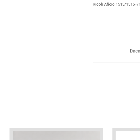
industria imprimării
Ricoh Aficio 1515/1515
Tot ce trebuie să cunoști
despre controversa privind
imprimarea armelor de foc
Karst Stone Paper – hârtie
3D
ecologică făcută din piatră
Diferența dintre
Daca
imprimantele inkjet și laser.
Ce să alegi?
TOP 5 cele mai rentabile
imprimante moderne
Cum să-ți îmbunătățești
memoria? 7 Tehnici
mnemonice eficiente
Viitorul cărților – e-bookuri
bazate pe descoperiri
și cărți fizice – ce ne
științifice
promit tehnologiile
5 metode pentru a-ți
moderne?
începe diminețile într-un
mod productiv