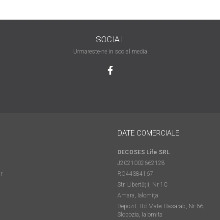
SOCIAL
Urmareste-ne in social media
DATE COMERCIALE
DECOSES Life SRL
J2021002662128
r
RO44384167
Str. Libertății, Nr 1C
Amara, Ialomița
Depozit: Bd Matei Basarab, Nr 66,
Slobozia, Ialomita