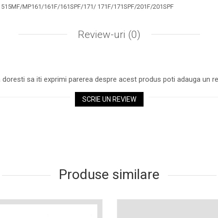
F/1515MF/MP161/161F/161SPF/171/ 171F/171SPF/201F/201SPF
Review-uri
(0)
 doresti sa iti exprimi parerea despre acest produs poti adauga un re
SCRIE UN REVIEW
Produse similare