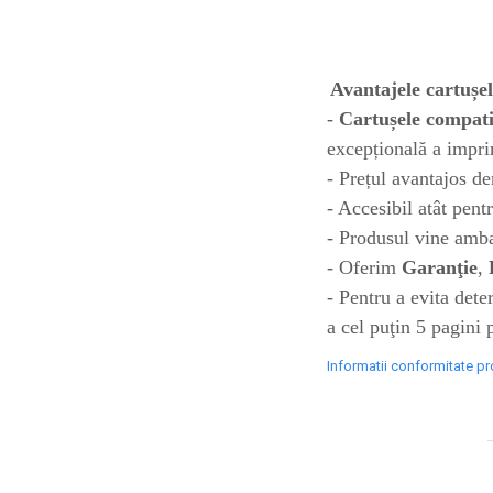
toner sau cele cu rezervor?
Care tip de cartuşe e mai
bun: OEM sau cele
compatibile?
Expediții fotografice – 5
Avantajele cartușe
locuri secrete din România
-
Cartușele compati
unde să mergi pentru a
Cum să-ți ordonezi eficient
excepțională a imprim
face fotografii
documentele necesare din
- Prețul avantajos de
casă?
- Accesibil atât pentr
De ce să nu renunți
- Produsul vine ambal
niciodată la scrisul de
mână?
- Oferim
Garanţie
,
Top 5 cele mai misterioase
- Pentru a evita det
fotografii din istorie
a cel puţin 5 pagini
Tehnica de birou și
Informatii conformitate p
efectele pe care le are
asupra sănătății. Cum
PC-ul, laptopul,
reduci riscurile?
imprimantele – ce să faci
ca să le prelungești viața?
5 Trenduri principale în