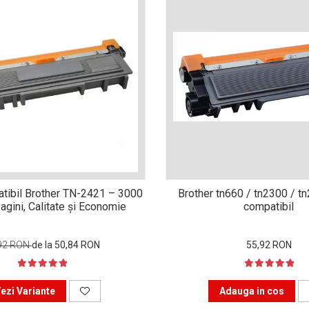
tibil Brother TN-2421 – 3000
Brother tn660 / tn2300 / t
agini, Calitate și Economie
compatibil
92 RON
de la 50,84 RON
55,92 RON
ezi Variante
Adauga in cos