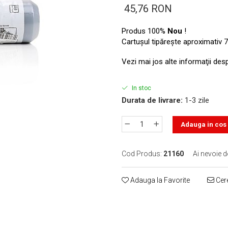
45,76 RON
Produs 100%
Nou
!
Cartuşul tipăreşte aproximativ 7
Vezi mai jos alte informaţii des
In stoc
Durata de livrare:
1-3 zile
Adauga in cos
Cod Produs:
21160
Ai nevoie d
Adauga la Favorite
Cere