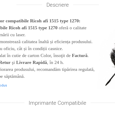
Descriere
lor compatibile Ricoh afi 1515 type 1270:
bile Ricoh afi 1515 type 1270
oferă o calitate
ării cu laser.
monstrează calitatea înaltă și eficiența produsului.
u oficiu, cât și în condiții casnice.
at în cutie de carton Color, însoţit de
Factură
.
Retur
şi
Livrare Rapidă
, în 24 h.
eriorarea produsului, recomandăm tipărirea regulată,
 pe săptămână.
rodus
Imprimante Compatibile