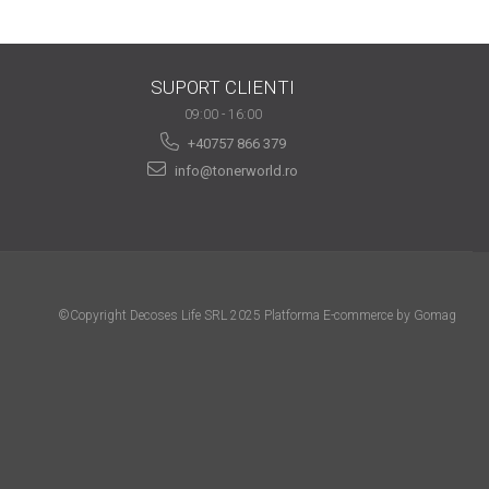
SUPORT CLIENTI
09:00 - 16:00
+40757 866 379
info@tonerworld.ro
©Copyright Decoses Life SRL 2025
Platforma E-commerce by Gomag