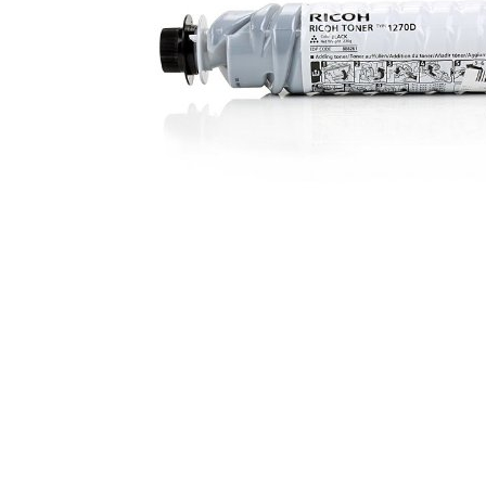
ajutorul unui printer 3D
Dezvoltarea pieții de
imprimante 3D folosite în
industria stomatologică
Evaluarea strategiei de
piață a imprimantelor 3D
până în 2026
Fericirea – starea care nu
poate fi amânată
Cum îți poți îngriji
imprimanta?
Imprimarea 3d în România
Reciclarea hârtiei – mituri
și adevăruri. Unde se
reciclează hârtia în
Fotografi care ne
România?
demonstrează că nu avem
nevoie de echipament
Care tip de imprimantă e
scump pentru a face
mai bun: imprimantele cu
fotografii bune