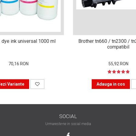
 dye ink universal 1000 ml
Brother tn660 / tn2300 / t
compatibil
70,16 RON
55,92 RON
ezi Variante
Adauga in cos
SOCIAL
Urmareste-ne in social media