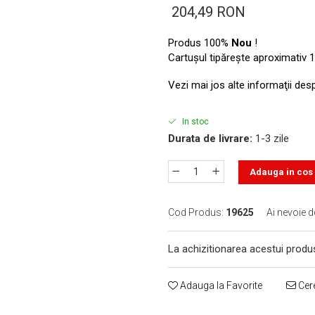
204,49 RON
Produs 100%
Nou
!
Cartuşul tipăreşte aproximativ 1
Vezi mai jos alte informaţii des
In stoc
Durata de livrare:
1-3 zile
Adauga in cos
Cod Produs:
19625
Ai nevoie d
La achizitionarea acestui produ
Adauga la Favorite
Cere