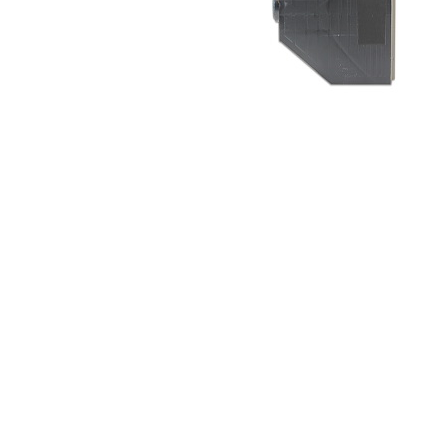
ajutorul unui printer 3D
Dezvoltarea pieții de
imprimante 3D folosite în
industria stomatologică
Evaluarea strategiei de
piață a imprimantelor 3D
până în 2026
Fericirea – starea care nu
poate fi amânată
Cum îți poți îngriji
imprimanta?
Imprimarea 3d în România
Reciclarea hârtiei – mituri
și adevăruri. Unde se
reciclează hârtia în
Fotografi care ne
România?
demonstrează că nu avem
nevoie de echipament
Care tip de imprimantă e
scump pentru a face
mai bun: imprimantele cu
fotografii bune