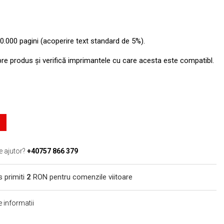
0.000 pagini (acoperire text standard de 5%).
pre produs şi verifică imprimantele cu care acesta este compatibl.
e ajutor?
+40757 866 379
s primiti
2
RON pentru comenzile viitoare
 informatii