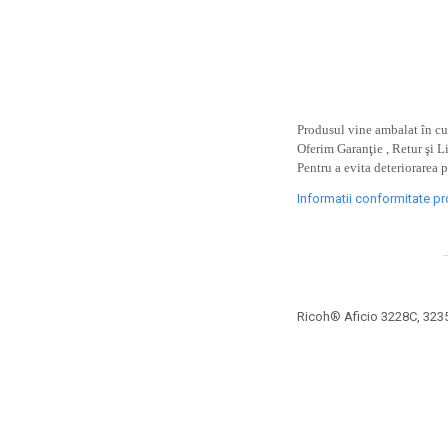
toner sau cele cu rezervor?
Care tip de cartuşe e mai
bun: OEM sau cele
compatibile?
Expediții fotografice – 5
locuri secrete din România
unde să mergi pentru a
Produsul vine ambalat în cut
Cum să-ți ordonezi eficient
face fotografii
Oferim Garanţie , Retur şi L
documentele necesare din
Pentru a evita deteriorarea 
casă?
De ce să nu renunți
Informatii conformitate p
niciodată la scrisul de
mână?
Top 5 cele mai misterioase
fotografii din istorie
Tehnica de birou și
Ricoh® Aficio 3228C, 323
efectele pe care le are
asupra sănătății. Cum
PC-ul, laptopul,
reduci riscurile?
imprimantele – ce să faci
ca să le prelungești viața?
5 Trenduri principale în