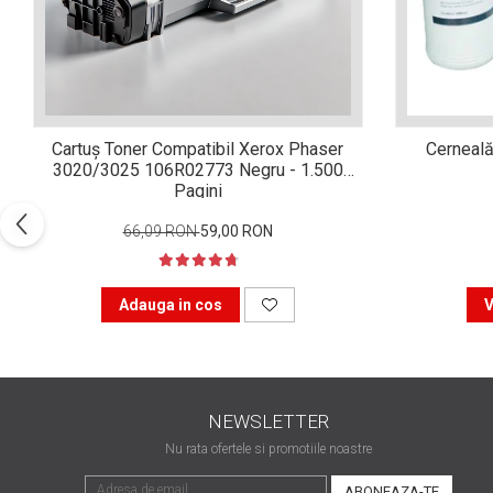
Xerox DocuCentre SC2020
– Noi perspective de
imprimare în epoca digitală
Imprimarea 3D – ce ne
așteaptă în următorii 10
ani?
10 site-uri pe care îți vei
Cartuș Toner Compatibil Xerox Phaser
Cerneală
petrece timpul în mod
3020/3025 106R02773 Negru - 1.500
productiv
Pagini
Care sunt cele mai bune
branduri de imprimante și
66,09 RON
59,00 RON
de ce?
5 site-uri pe care să le
folosești la imprimarea
Adauga in cos
V
fotografiilor
Recomandări pentru a
alege o imprimantă bună
Înlocuirea, în siguranță, a
NEWSLETTER
cartușului pentru
imprimantă: 9 momente
Nu rata ofertele si promotiile noastre
Ce reprezintă și la ce
importante
folosesc imprimantele