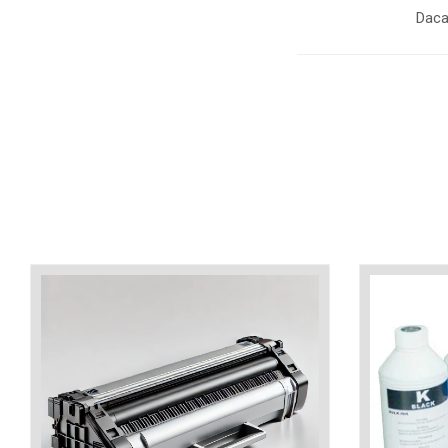
industria imprimării
Daca
Tot ce trebuie să cunoști
despre controversa privind
imprimarea armelor de foc
Karst Stone Paper – hârtie
3D
ecologică făcută din piatră
Diferența dintre
imprimantele inkjet și laser.
Ce să alegi?
TOP 5 cele mai rentabile
imprimante moderne
Cum să-ți îmbunătățești
memoria? 7 Tehnici
mnemonice eficiente
Viitorul cărților – e-bookuri
bazate pe descoperiri
și cărți fizice – ce ne
științifice
promit tehnologiile
5 metode pentru a-ți
moderne?
începe diminețile într-un
mod productiv