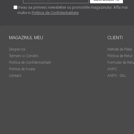
matriceale?
Vreau sa primesc newsletter cu promotiile magazinului. Afla mai
3 sfaturi care te vor ajuta
multe in
Politica de Confidentialitate
să moderezi consumul de
tuș din cartușele
Vrei să știi cum se reumple
imprimantei
un cartuș? Iată câteva
MAGAZINUL MEU
CLIENTI
explicații care-ți vor prinde
O recapitulare necesară: 5
bine
Despre noi
Metode de Plata
avantaje clare ale
Termeni si Conditii
Politica de Retur
imprimantelor de tip inkjet
Întreținerea corectă a
Politica de Confidentialitate
Formular de Retu
imprimantelor
Politica de livrare
ANPC
multifuncționale
Contact
ANPC - SAL
Tipuri de imprimante. Ce
alegi – inkjet sau laser?
4 aplicații care te vor ajuta
să devii mai organizat
Curiozități despre
imprimante
Semne că imprimanta ta