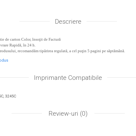
Descriere
ie de carton Color, însoţit de Factură
ivrare Rapidă, în 24 h.
produsului, recomandăm tipărirea regulată, a cel puţin 5 pagini pe săptămână.
rodus
Imprimante Compatibile
5C, 3245C
Review-uri
(0)