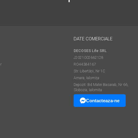
DATE COMERCIALE
DECOSES Life SRL
J2021002662128
r
RO44384167
Str. Libertății, Nr 1C
Amara, Ialomița
Depozit: Bd Matei Basarab, Nr 66,
Slobozia, Ialomita
Contacteaza-ne