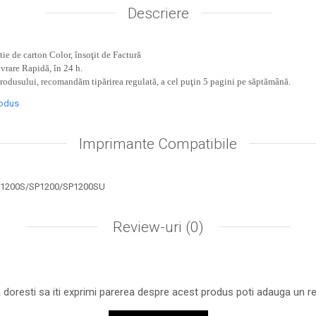
Descriere
ie de carton Color, însoţit de Factură
ivrare Rapidă, în 24 h.
produsului, recomandăm tipărirea regulată, a cel puţin 5 pagini pe săptămână.
rodus
Imprimante Compatibile
SP1200S/SP1200/SP1200SU
Review-uri
(0)
 doresti sa iti exprimi parerea despre acest produs poti adauga un re