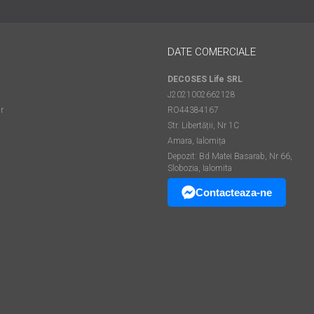
DATE COMERCIALE
DECOSES Life SRL
J2021002662128
r
RO44384167
Str. Libertății, Nr 1C
Amara, Ialomița
Depozit: Bd Matei Basarab, Nr 66,
Slobozia, Ialomita
Contacteaza-ne