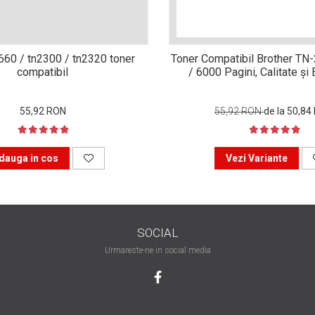
n660 / tn2300 / tn2320 toner
Toner Compatibil Brother TN
compatibil
/ 6000 Pagini, Calitate ș
55,92 RON
55,92 RON
de la 50,84
dauga in cos
Vezi Variante
SOCIAL
Urmareste-ne in social media