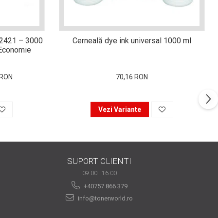
-2421 – 3000
Cerneală dye ink universal 1000 ml
i Economie
 RON
70,16 RON
Vezi Variante
SUPORT CLIENTI
09:00 - 16:00
+40757 866 379
info@tonerworld.ro