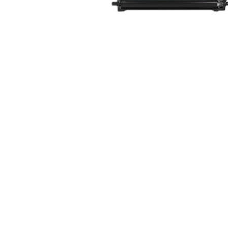
ajutorul unui printer 3D
Dezvoltarea pieții de
imprimante 3D folosite în
industria stomatologică
Evaluarea strategiei de
piață a imprimantelor 3D
până în 2026
Fericirea – starea care nu
poate fi amânată
Cum îți poți îngriji
imprimanta?
Imprimarea 3d în România
Reciclarea hârtiei – mituri
și adevăruri. Unde se
reciclează hârtia în
Fotografi care ne
România?
demonstrează că nu avem
nevoie de echipament
Care tip de imprimantă e
scump pentru a face
mai bun: imprimantele cu
fotografii bune