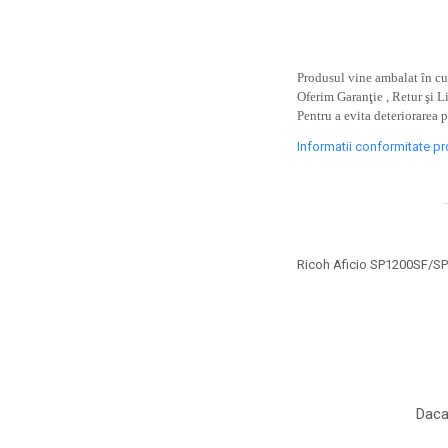
toner sau cele cu rezervor?
Care tip de cartuşe e mai
bun: OEM sau cele
compatibile?
Expediții fotografice – 5
Produsul vine ambalat în cut
Oferim Garanţie , Retur şi L
locuri secrete din România
Pentru a evita deteriorarea 
unde să mergi pentru a
Cum să-ți ordonezi eficient
face fotografii
Informatii conformitate p
documentele necesare din
casă?
De ce să nu renunți
niciodată la scrisul de
mână?
Top 5 cele mai misterioase
Ricoh Aficio SP1200SF/
fotografii din istorie
Tehnica de birou și
efectele pe care le are
asupra sănătății. Cum
PC-ul, laptopul,
reduci riscurile?
imprimantele – ce să faci
Daca
ca să le prelungești viața?
5 Trenduri principale în