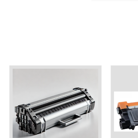
industria imprimării
Tot ce trebuie să cunoști
despre controversa privind
imprimarea armelor de foc
Karst Stone Paper – hârtie
3D
ecologică făcută din piatră
Diferența dintre
imprimantele inkjet și laser.
Ce să alegi?
TOP 5 cele mai rentabile
imprimante moderne
Cum să-ți îmbunătățești
memoria? 7 Tehnici
mnemonice eficiente
Viitorul cărților – e-bookuri
bazate pe descoperiri
și cărți fizice – ce ne
științifice
promit tehnologiile
5 metode pentru a-ți
moderne?
începe diminețile într-un
mod productiv