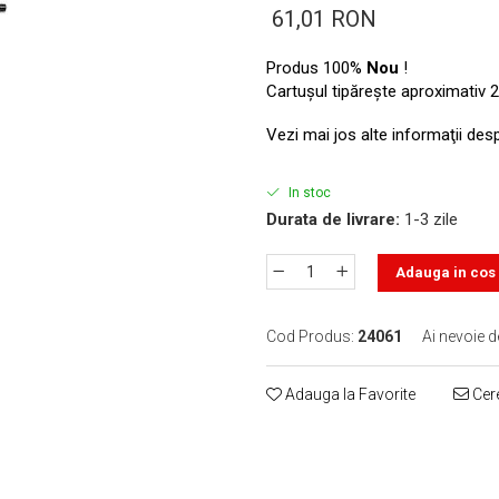
61,01 RON
Produs 100%
Nou
!
Cartuşul tipăreşte aproximativ 2
Vezi mai jos alte informaţii des
In stoc
Durata de livrare:
1-3 zile
Adauga in cos
Cod Produs:
24061
Ai nevoie d
Adauga la Favorite
Cere