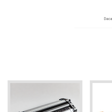
industria imprimării
Tot ce trebuie să cunoști
despre controversa privind
Daca
imprimarea armelor de foc
Karst Stone Paper – hârtie
3D
ecologică făcută din piatră
Diferența dintre
imprimantele inkjet și laser.
Ce să alegi?
TOP 5 cele mai rentabile
imprimante moderne
Cum să-ți îmbunătățești
memoria? 7 Tehnici
mnemonice eficiente
Viitorul cărților – e-bookuri
bazate pe descoperiri
și cărți fizice – ce ne
științifice
promit tehnologiile
5 metode pentru a-ți
moderne?
începe diminețile într-un
mod productiv