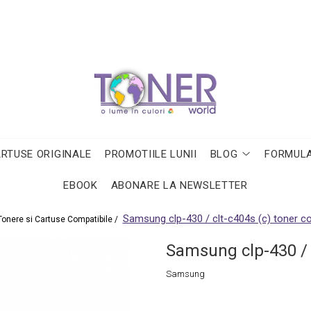
ARTUSE ORIGINALE
PROMOTIILE LUNII
BLOG
FORMULA
EBOOK
ABONARE LA NEWSLETTER
Samsung clp-430 / clt-c404s (c) toner co
Tonere si Cartuse Compatibile /
Samsung clp-430 / c
Samsung