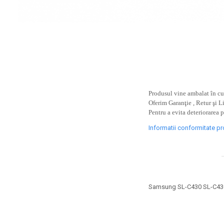
toner sau cele cu rezervor?
Care tip de cartuşe e mai
bun: OEM sau cele
compatibile?
Expediții fotografice – 5
locuri secrete din România
unde să mergi pentru a
Cum să-ți ordonezi eficient
face fotografii
documentele necesare din
casă?
Produsul vine ambalat în cut
De ce să nu renunți
Oferim Garanţie , Retur şi L
niciodată la scrisul de
Pentru a evita deteriorarea 
mână?
Top 5 cele mai misterioase
Informatii conformitate p
fotografii din istorie
Tehnica de birou și
efectele pe care le are
asupra sănătății. Cum
PC-ul, laptopul,
Samsung SL-C430 SL-C43
reduci riscurile?
imprimantele – ce să faci
ca să le prelungești viața?
5 Trenduri principale în