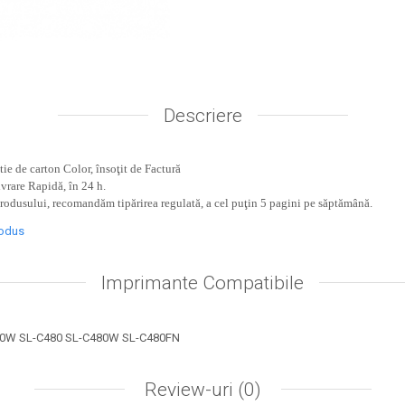
Descriere
ie de carton Color, însoţit de Factură
ivrare Rapidă, în 24 h.
produsului, recomandăm tipărirea regulată, a cel puţin 5 pagini pe săptămână.
rodus
Imprimante Compatibile
0W SL-C480 SL-C480W SL-C480FN
Review-uri
(0)