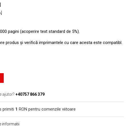
N
N
000 pagini (acoperire text standard de 5%).
pre produs şi verifică imprimantele cu care acesta este compatibl.
e ajutor?
+40757 866 379
s primiti
1
RON pentru comenzile viitoare
 informatii