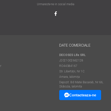
Urmareste-ne in social media
DATE COMERCIALE
DECOSES Life SRL
J2021002662128
r
RO44384167
Str. Libertății, Nr 1C
Amara, Ialomița
Depozit: Bd Matei Basarab, Nr 66,
Slobozia, Ialomita
Contacteaza-ne