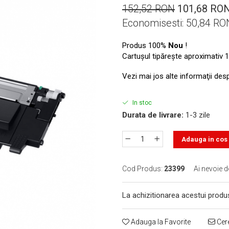
152,52 RON
101,68 RO
Economisesti:
50,84
RO
Produs 100%
Nou
!
Cartuşul tipăreşte aproximativ 1
Vezi mai jos alte informaţii des
In stoc
Durata de livrare:
1-3 zile
Adauga in cos
Cod Produs:
23399
Ai nevoie d
La achizitionarea acestui produ
Adauga la Favorite
Cere