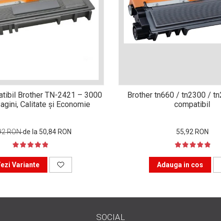
tibil Brother TN-2421 – 3000
Brother tn660 / tn2300 / t
agini, Calitate și Economie
compatibil
92 RON
de la 50,84 RON
55,92 RON
ezi Variante
Adauga in cos
SOCIAL