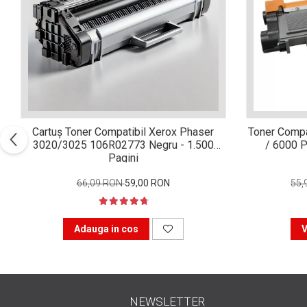
Xerox DocuCentre SC2020
– Noi perspective de
imprimare în epoca digitală
Imprimarea 3D – ce ne
așteaptă în următorii 10
ani?
10 site-uri pe care îți vei
petrece timpul în mod
productiv
Care sunt cele mai bune
Cartuș Toner Compatibil Xerox Phaser
Toner Compa
branduri de imprimante și
3020/3025 106R02773 Negru - 1.500
/ 6000 P
de ce?
Pagini
5 site-uri pe care să le
folosești la imprimarea
66,09 RON
59,00 RON
55,
fotografiilor
Recomandări pentru a
alege o imprimantă bună
Adauga in cos
V
Înlocuirea, în siguranță, a
cartușului pentru
imprimantă: 9 momente
Ce reprezintă și la ce
importante
NEWSLETTER
folosesc imprimantele