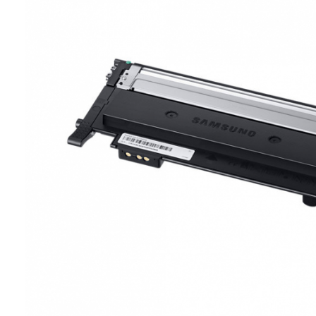
ajutorul unui printer 3D
Dezvoltarea pieții de
imprimante 3D folosite în
industria stomatologică
Evaluarea strategiei de
piață a imprimantelor 3D
până în 2026
Fericirea – starea care nu
poate fi amânată
Cum îți poți îngriji
imprimanta?
Imprimarea 3d în România
Reciclarea hârtiei – mituri
și adevăruri. Unde se
reciclează hârtia în
Fotografi care ne
România?
demonstrează că nu avem
nevoie de echipament
Care tip de imprimantă e
scump pentru a face
mai bun: imprimantele cu
fotografii bune