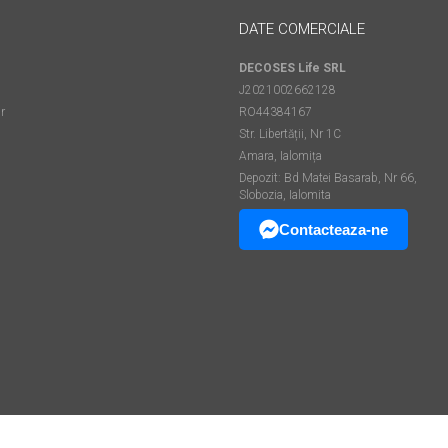
DATE COMERCIALE
DECOSES Life SRL
J2021002662128
r
RO44384167
Str. Libertății, Nr 1C
Amara, Ialomița
Depozit: Bd Matei Basarab, Nr 66,
Slobozia, Ialomita
Contacteaza-ne