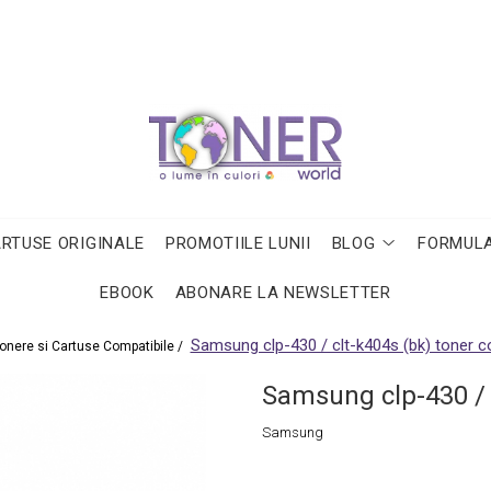
ARTUSE ORIGINALE
PROMOTIILE LUNII
BLOG
FORMULA
EBOOK
ABONARE LA NEWSLETTER
Samsung clp-430 / clt-k404s (bk) toner c
onere si Cartuse Compatibile /
Samsung clp-430 / 
Samsung