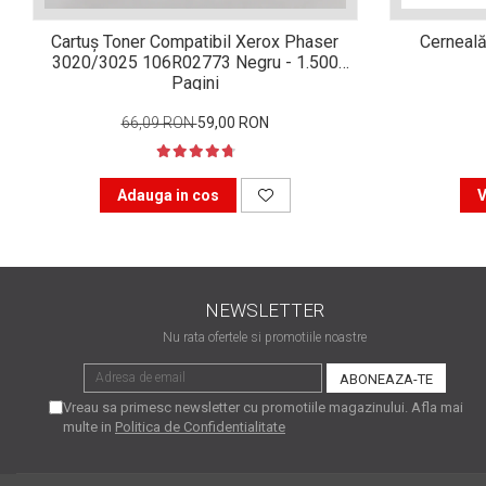
matriceale?
3 sfaturi care te vor ajuta
Cartuș Toner Compatibil Xerox Phaser
Cerneală
să moderezi consumul de
3020/3025 106R02773 Negru - 1.500
Pagini
tuș din cartușele
Vrei să știi cum se reumple
imprimantei
un cartuș? Iată câteva
66,09 RON
59,00 RON
explicații care-ți vor prinde
O recapitulare necesară: 5
bine
avantaje clare ale
Adauga in cos
V
imprimantelor de tip inkjet
Întreținerea corectă a
imprimantelor
multifuncționale
Tipuri de imprimante. Ce
NEWSLETTER
alegi – inkjet sau laser?
Nu rata ofertele si promotiile noastre
4 aplicații care te vor ajuta
să devii mai organizat
Vreau sa primesc newsletter cu promotiile magazinului. Afla mai
Curiozități despre
multe in
Politica de Confidentialitate
imprimante
Semne că imprimanta ta