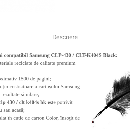
Descriere
ui compatibil Samsung CLP-430 / CLT-K404S Black
:
teriale reciclate de calitate premium
oximativ 1500 de pagini;
puțin costisitoare a cartușului Samsung
 rezultate similare;
p 430 / clt k404s bk e
ste potrivit
iu sau acasă;
at în cutie de carton Color, însoţit de