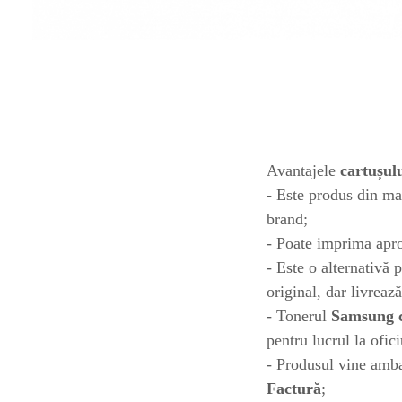
toner sau cele cu rezervor?
Care tip de cartuşe e mai
bun: OEM sau cele
compatibile?
Expediții fotografice – 5
locuri secrete din România
unde să mergi pentru a
Cum să-ți ordonezi eficient
face fotografii
documentele necesare din
casă?
Avantajele
cartușul
De ce să nu renunți
- Este produs din ma
niciodată la scrisul de
mână?
brand;
Top 5 cele mai misterioase
- Poate imprima apr
fotografii din istorie
- Este o alternativă 
Tehnica de birou și
original, dar livrează
efectele pe care le are
- Tonerul
Samsung cl
asupra sănătății. Cum
PC-ul, laptopul,
pentru lucrul la ofic
reduci riscurile?
imprimantele – ce să faci
- Produsul vine ambal
ca să le prelungești viața?
5 Trenduri principale în
Factură
;