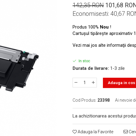
142,35 RON
101,68 RO
Economisesti:
40,67
RO
Produs 100%
Nou
!
Cartuşul tipăreşte aproximativ 1
Vezi mai jos alte informaţii des
In stoc
Durata de livrare:
1-3 zile
Adauga in cos
Cod Produs:
23398
Ai nevoie d
La achizitionarea acestui produ
Adauga la Favorite
Cere