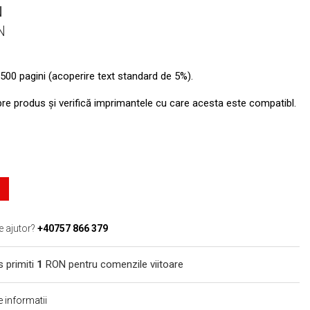
N
N
500 pagini (acoperire text standard de 5%).
pre produs şi verifică imprimantele cu care acesta este compatibl.
e ajutor?
+40757 866 379
s primiti
1
RON pentru comenzile viitoare
 informatii