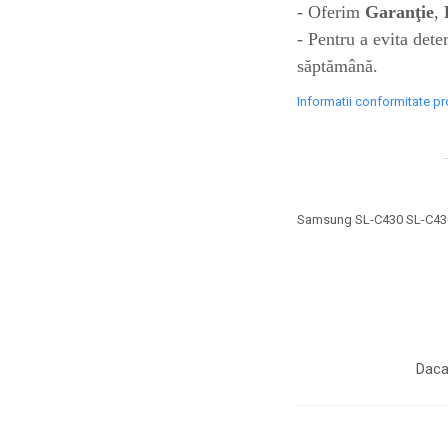
industria imprimării
- Oferim
Garanţie
,
- Pentru a evita dete
Tot ce trebuie să cunoști
despre controversa privind
săptămână.
imprimarea armelor de foc
Karst Stone Paper – hârtie
Informatii conformitate p
3D
ecologică făcută din piatră
Diferența dintre
imprimantele inkjet și laser.
Ce să alegi?
TOP 5 cele mai rentabile
Samsung SL-C430 SL-C43
imprimante moderne
Cum să-ți îmbunătățești
memoria? 7 Tehnici
mnemonice eficiente
Viitorul cărților – e-bookuri
bazate pe descoperiri
și cărți fizice – ce ne
Daca
științifice
promit tehnologiile
5 metode pentru a-ți
moderne?
începe diminețile într-un
mod productiv