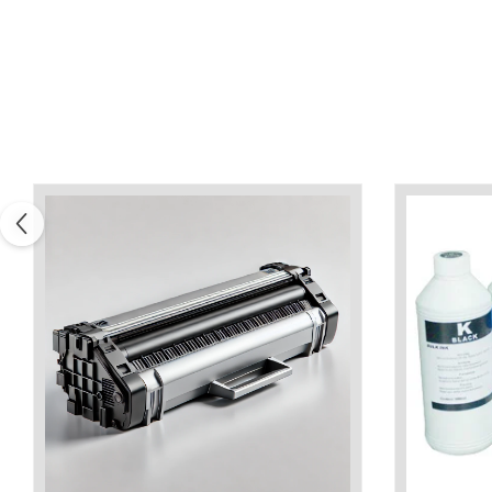
Xerox DocuCentre SC2020
– Noi perspective de
imprimare în epoca digitală
Imprimarea 3D – ce ne
așteaptă în următorii 10
ani?
10 site-uri pe care îți vei
petrece timpul în mod
productiv
Care sunt cele mai bune
branduri de imprimante și
de ce?
5 site-uri pe care să le
folosești la imprimarea
fotografiilor
Recomandări pentru a
alege o imprimantă bună
Înlocuirea, în siguranță, a
cartușului pentru
imprimantă: 9 momente
Ce reprezintă și la ce
importante
folosesc imprimantele