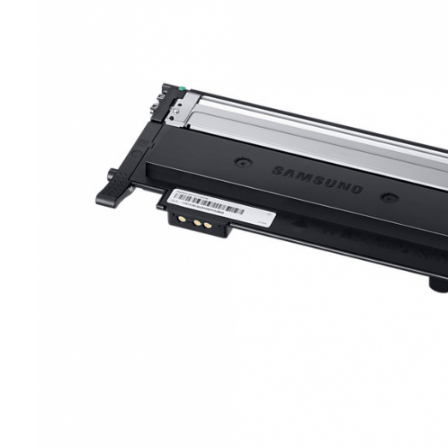
ajutorul unui printer 3D
Dezvoltarea pieții de
imprimante 3D folosite în
industria stomatologică
Evaluarea strategiei de
piață a imprimantelor 3D
până în 2026
Fericirea – starea care nu
poate fi amânată
Cum îți poți îngriji
imprimanta?
Imprimarea 3d în România
Reciclarea hârtiei – mituri
și adevăruri. Unde se
reciclează hârtia în
Fotografi care ne
România?
demonstrează că nu avem
nevoie de echipament
Care tip de imprimantă e
scump pentru a face
mai bun: imprimantele cu
fotografii bune