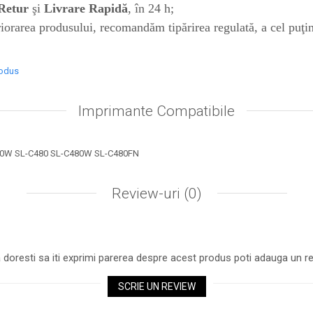
Retur
şi
Livrare Rapidă
, în 24 h;
riorarea produsului, recomandăm tipărirea regulată, a cel puţi
rodus
Imprimante Compatibile
0W SL-C480 SL-C480W SL-C480FN
Review-uri
(0)
 doresti sa iti exprimi parerea despre acest produs poti adauga un re
SCRIE UN REVIEW