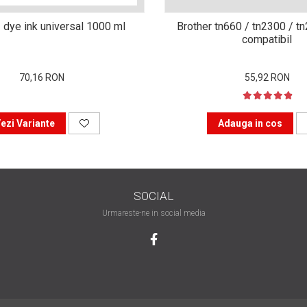
 dye ink universal 1000 ml
Brother tn660 / tn2300 / t
compatibil
70,16 RON
55,92 RON
ezi Variante
Adauga in cos
SOCIAL
Urmareste-ne in social media