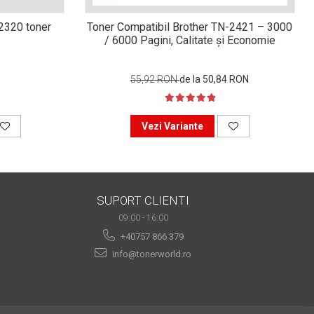
n2320 toner
Toner Compatibil Brother TN-2421 – 3000
/ 6000 Pagini, Calitate și Economie
55,92 RON
de la 50,84 RON
Vezi Variante
SUPORT CLIENTI
09:00 - 16:00
+40757 866 379
info@tonerworld.ro