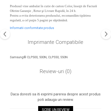
industria imprimării
Produsul vine ambalat în cutie de carton Color, însoţit de Factură
Tot ce trebuie să cunoști
Oferim Garanţie , Retur şi Livrare Rapidă, în 24 h.
Pentru a evita deteriorarea produsului, recomandăm tipărirea
despre controversa privind
regulată, a cel puţin 5 pagini pe săptămână.
imprimarea armelor de foc
Karst Stone Paper – hârtie
3D
Informatii conformitate produs
ecologică făcută din piatră
Diferența dintre
Imprimante Compatibile
imprimantele inkjet și laser.
Ce să alegi?
TOP 5 cele mai rentabile
Samsung® CLP500, 500N, CLP550, 550N
imprimante moderne
Cum să-ți îmbunătățești
Review-uri
(0)
memoria? 7 Tehnici
mnemonice eficiente
Viitorul cărților – e-bookuri
bazate pe descoperiri
și cărți fizice – ce ne
științifice
Daca doresti sa iti exprimi parerea despre acest produs
promit tehnologiile
5 metode pentru a-ți
poti adauga un review.
moderne?
începe diminețile într-un
mod productiv
SCRIE UN REVIEW