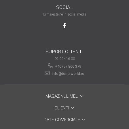
are nevoie de ajutor
SOCIAL
Urmareste-ne in social media
Fă o alegere corectă
pentru durabilitatea
funcționării unei
Cum să redai culoare
imprimante
clipelor din viața ta?
Comerț electronic –
SUPORT CLIENTI
avantaje
09:00 - 16:00
Ai nevoie de o imprimantă?
+40757 866 379
Fii atent la câteva detalii
info@tonerworld.ro
înainte de a achiziționa una
Fii în pas cu noile tehnologii
pentru confortul de zi cu zi
MAGAZINUL MEU
Transformăm strigătul
disperării S.O.S. în S.O.N.
CLIENTI
Top 5 cele mai necesare
DATE COMERCIALE
gadgeturi pentru a ușura