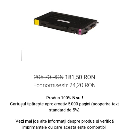
ajutorul unui printer 3D
Dezvoltarea pieții de
imprimante 3D folosite în
industria stomatologică
Evaluarea strategiei de
piață a imprimantelor 3D
până în 2026
Fericirea – starea care nu
poate fi amânată
Cum îți poți îngriji
imprimanta?
Imprimarea 3d în România
205,70 RON
181,50 RON
Reciclarea hârtiei – mituri
Economisesti:
24,20
RON
și adevăruri. Unde se
reciclează hârtia în
Produs 100%
Nou
!
Fotografi care ne
România?
Cartuşul tipăreşte aproximativ 5.000 pagini (acoperire text
demonstrează că nu avem
standard de 5%).
nevoie de echipament
Care tip de imprimantă e
scump pentru a face
Vezi mai jos alte informaţii despre produs şi verifică
mai bun: imprimantele cu
imprimantele cu care acesta este compatibl.
fotografii bune