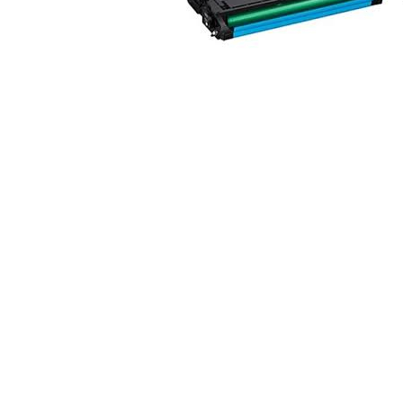
ajutorul unui printer 3D
Dezvoltarea pieții de
imprimante 3D folosite în
industria stomatologică
Evaluarea strategiei de
piață a imprimantelor 3D
până în 2026
Fericirea – starea care nu
poate fi amânată
Cum îți poți îngriji
imprimanta?
Imprimarea 3d în România
Reciclarea hârtiei – mituri
și adevăruri. Unde se
reciclează hârtia în
Fotografi care ne
România?
demonstrează că nu avem
nevoie de echipament
Care tip de imprimantă e
scump pentru a face
mai bun: imprimantele cu
fotografii bune