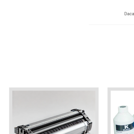
industria imprimării
Tot ce trebuie să cunoști
Daca
despre controversa privind
imprimarea armelor de foc
Karst Stone Paper – hârtie
3D
ecologică făcută din piatră
Diferența dintre
imprimantele inkjet și laser.
Ce să alegi?
TOP 5 cele mai rentabile
imprimante moderne
Cum să-ți îmbunătățești
memoria? 7 Tehnici
mnemonice eficiente
Viitorul cărților – e-bookuri
bazate pe descoperiri
și cărți fizice – ce ne
științifice
promit tehnologiile
5 metode pentru a-ți
moderne?
începe diminețile într-un
mod productiv