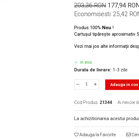
203,36 RON
177,94 RO
Economisesti:
25,42
RO
Produs 100%
Nou
!
Cartuşul tipăreşte aproximativ 5
Vezi mai jos alte informaţii des
In stoc
Durata de livrare:
1-3 zile
Adauga in cos
Cod Produs:
21344
Ai nevoie d
La achizitionarea acestui produ
Adauga la Favorite
Cere