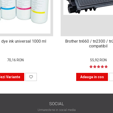
 dye ink universal 1000 ml
Brother tn660 / tn2300 / t
compatibil
70,16 RON
55,92 RON
ezi Variante
Adauga in cos
SOCIAL
Urmareste-ne in social media