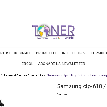
ARTUSE ORIGINALE
PROMOTIILE LUNII
BLOG
FORMULA
EBOOK
ABONARE LA NEWSLETTER
Samsung clp-610 / 660 (c) toner compa
 /
Tonere si Cartuse Compatibile /
Samsung clp-610 / 
Samsung