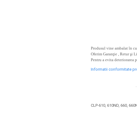
toner sau cele cu rezervor?
Care tip de cartuşe e mai
bun: OEM sau cele
compatibile?
Expediții fotografice – 5
locuri secrete din România
unde să mergi pentru a
Cum să-ți ordonezi eficient
face fotografii
documentele necesare din
Produsul vine ambalat în cut
Oferim Garanţie , Retur şi L
casă?
De ce să nu renunți
Pentru a evita deteriorarea 
niciodată la scrisul de
Informatii conformitate p
mână?
Top 5 cele mai misterioase
fotografii din istorie
Tehnica de birou și
efectele pe care le are
CLP-610, 610ND, 660, 660
asupra sănătății. Cum
PC-ul, laptopul,
reduci riscurile?
imprimantele – ce să faci
ca să le prelungești viața?
5 Trenduri principale în