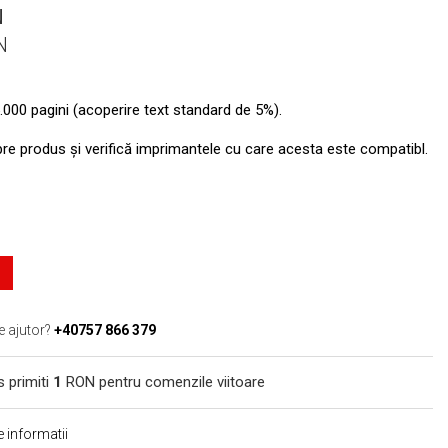
N
N
.000 pagini (acoperire text standard de 5%).
pre produs şi verifică imprimantele cu care acesta este compatibl.
e ajutor?
+40757 866 379
s primiti
1
RON pentru comenzile viitoare
 informatii