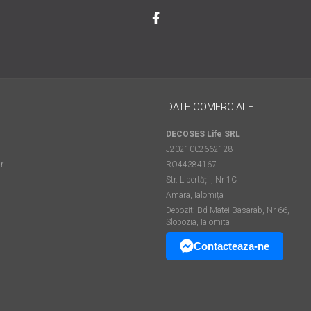
DATE COMERCIALE
DECOSES Life SRL
J2021002662128
r
RO44384167
Str. Libertății, Nr 1C
Amara, Ialomița
Depozit: Bd Matei Basarab, Nr 66,
Slobozia, Ialomita
Contacteaza-ne