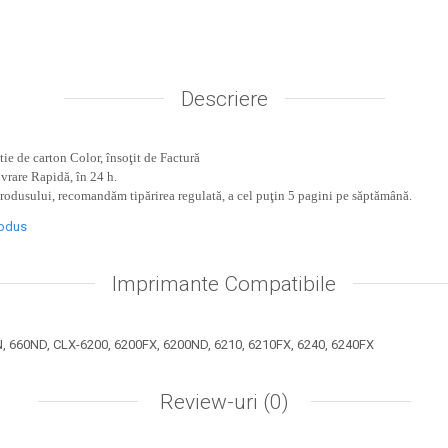
Descriere
ie de carton Color, însoţit de Factură
ivrare Rapidă, în 24 h.
produsului, recomandăm tipărirea regulată, a cel puţin 5 pagini pe săptămână.
rodus
Imprimante Compatibile
N, 660ND, CLX-6200, 6200FX, 6200ND, 6210, 6210FX, 6240, 6240FX
Review-uri
(0)