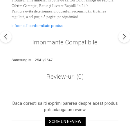
Produsul vine ambalat în cutie de carton Color, însoţit de Factură
industria imprimării
Oferim Garanţie , Retur şi Livrare Rapidă, în 24 h.
Tot ce trebuie să cunoști
Pentru a evita deteriorarea produsului, recomandăm tipărirea
regulată, a cel puţin 5 pagini pe săptămână.
despre controversa privind
imprimarea armelor de foc
Informatii conformitate produs
Karst Stone Paper – hârtie
3D
ecologică făcută din piatră
Imprimante Compatibile
Diferența dintre
imprimantele inkjet și laser.
Ce să alegi?
Samsung ML-2541/2547
TOP 5 cele mai rentabile
imprimante moderne
Review-uri
(0)
Cum să-ți îmbunătățești
memoria? 7 Tehnici
mnemonice eficiente
Viitorul cărților – e-bookuri
bazate pe descoperiri
Daca doresti sa iti exprimi parerea despre acest produs
și cărți fizice – ce ne
științifice
poti adauga un review.
promit tehnologiile
5 metode pentru a-ți
moderne?
începe diminețile într-un
SCRIE UN REVIEW
mod productiv