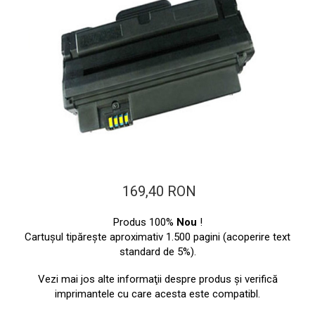
ajutorul unui printer 3D
Dezvoltarea pieții de
imprimante 3D folosite în
industria stomatologică
Evaluarea strategiei de
piață a imprimantelor 3D
până în 2026
Fericirea – starea care nu
poate fi amânată
Cum îți poți îngriji
imprimanta?
Imprimarea 3d în România
169,40 RON
Reciclarea hârtiei – mituri
și adevăruri. Unde se
Produs 100%
Nou
!
reciclează hârtia în
Cartuşul tipăreşte aproximativ 1.500 pagini (acoperire text
Fotografi care ne
standard de 5%).
România?
demonstrează că nu avem
nevoie de echipament
Vezi mai jos alte informaţii despre produs şi verifică
Care tip de imprimantă e
scump pentru a face
imprimantele cu care acesta este compatibl.
mai bun: imprimantele cu
fotografii bune