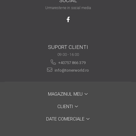
SOCIAL
are nevoie de ajutor
Urmareste-ne in social media
Fă o alegere corectă
pentru durabilitatea
funcționării unei
Cum să redai culoare
imprimante
clipelor din viața ta?
SUPORT CLIENTI
Comerț electronic –
09:00 - 16:00
avantaje
+40757 866 379
Ai nevoie de o imprimantă?
info@tonerworld.ro
Fii atent la câteva detalii
înainte de a achiziționa una
Fii în pas cu noile tehnologii
MAGAZINUL MEU
pentru confortul de zi cu zi
Transformăm strigătul
CLIENTI
disperării S.O.S. în S.O.N.
DATE COMERCIALE
Top 5 cele mai necesare
gadgeturi pentru a ușura