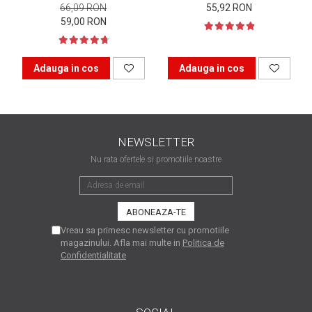
66,09 RON
55,92 RON
matriceale?
3 sfaturi care te vor ajuta
59,00 RON
să moderezi consumul de
tuș din cartușele
Vrei să știi cum se reumple
Adauga in cos
Adauga in cos
imprimantei
un cartuș? Iată câteva
explicații care-ți vor prinde
O recapitulare necesară: 5
bine
avantaje clare ale
imprimantelor de tip inkjet
NEWSLETTER
Întreținerea corectă a
imprimantelor
Nu rata ofertele si promotiile noastre
multifuncționale
Tipuri de imprimante. Ce
alegi – inkjet sau laser?
4 aplicații care te vor ajuta
Vreau sa primesc newsletter cu promotiile
să devii mai organizat
magazinului. Afla mai multe in
Politica de
Confidentialitate
Curiozități despre
imprimante
Semne că imprimanta ta