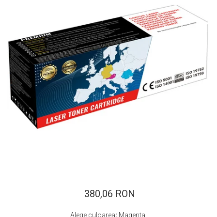
ajutorul unui printer 3D
Dezvoltarea pieții de
imprimante 3D folosite în
industria stomatologică
Evaluarea strategiei de
piață a imprimantelor 3D
până în 2026
Fericirea – starea care nu
poate fi amânată
Cum îți poți îngriji
imprimanta?
Imprimarea 3d în România
Reciclarea hârtiei – mituri
și adevăruri. Unde se
reciclează hârtia în
Fotografi care ne
România?
demonstrează că nu avem
nevoie de echipament
380,06 RON
Care tip de imprimantă e
scump pentru a face
mai bun: imprimantele cu
fotografii bune
Alege culoarea
:
Magenta