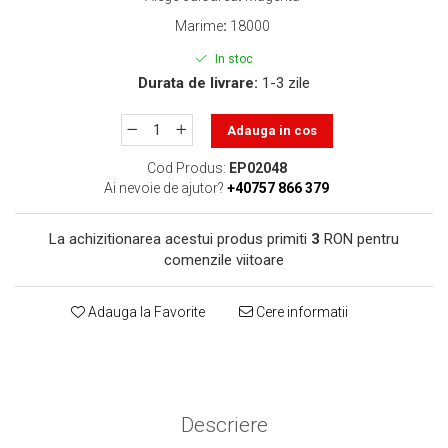
toner sau cele cu rezervor?
Care tip de cartuşe e mai
Marime
:
18000
bun: OEM sau cele
In stoc
compatibile?
Expediții fotografice – 5
Durata de livrare:
1-3 zile
locuri secrete din România
unde să mergi pentru a
Adauga in cos
Cum să-ți ordonezi eficient
face fotografii
documentele necesare din
Cod Produs:
EP02048
casă?
Ai nevoie de ajutor?
+40757 866 379
De ce să nu renunți
niciodată la scrisul de
La achizitionarea acestui produs primiti
3
RON pentru
mână?
Top 5 cele mai misterioase
comenzile viitoare
fotografii din istorie
Tehnica de birou și
Adauga la Favorite
Cere informatii
efectele pe care le are
asupra sănătății. Cum
PC-ul, laptopul,
reduci riscurile?
imprimantele – ce să faci
ca să le prelungești viața?
Descriere
5 Trenduri principale în