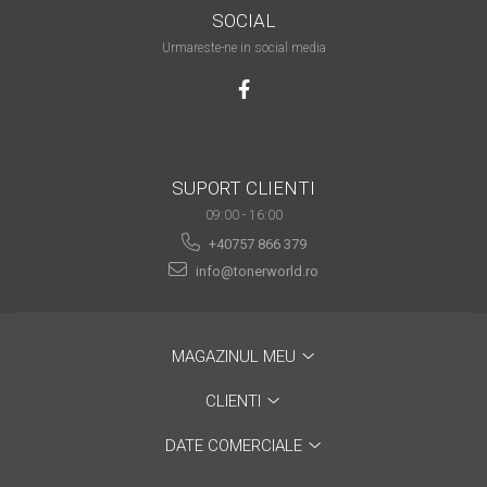
SOCIAL
are nevoie de ajutor
Urmareste-ne in social media
Fă o alegere corectă
pentru durabilitatea
funcționării unei
Cum să redai culoare
imprimante
clipelor din viața ta?
Comerț electronic –
SUPORT CLIENTI
avantaje
09:00 - 16:00
+40757 866 379
Ai nevoie de o imprimantă?
info@tonerworld.ro
Fii atent la câteva detalii
înainte de a achiziționa una
Fii în pas cu noile tehnologii
pentru confortul de zi cu zi
MAGAZINUL MEU
Transformăm strigătul
CLIENTI
disperării S.O.S. în S.O.N.
Top 5 cele mai necesare
DATE COMERCIALE
gadgeturi pentru a ușura