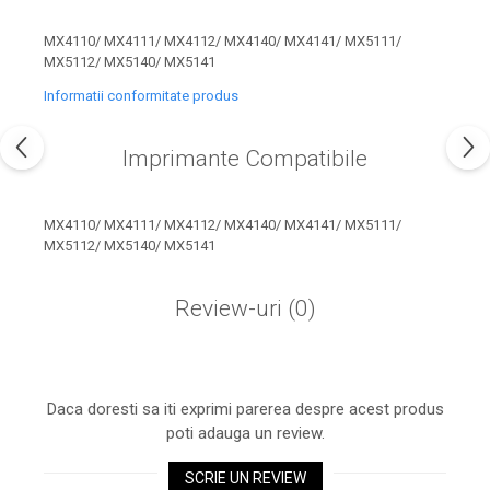
industria imprimării
MX4110/ MX4111/ MX4112/ MX4140/ MX4141/ MX5111/
Tot ce trebuie să cunoști
MX5112/ MX5140/ MX5141
despre controversa privind
imprimarea armelor de foc
Informatii conformitate produs
Karst Stone Paper – hârtie
3D
ecologică făcută din piatră
Imprimante Compatibile
Diferența dintre
imprimantele inkjet și laser.
Ce să alegi?
MX4110/ MX4111/ MX4112/ MX4140/ MX4141/ MX5111/
TOP 5 cele mai rentabile
MX5112/ MX5140/ MX5141
imprimante moderne
Cum să-ți îmbunătățești
Review-uri
(0)
memoria? 7 Tehnici
mnemonice eficiente
Viitorul cărților – e-bookuri
bazate pe descoperiri
și cărți fizice – ce ne
științifice
Daca doresti sa iti exprimi parerea despre acest produs
promit tehnologiile
5 metode pentru a-ți
poti adauga un review.
moderne?
începe diminețile într-un
SCRIE UN REVIEW
mod productiv