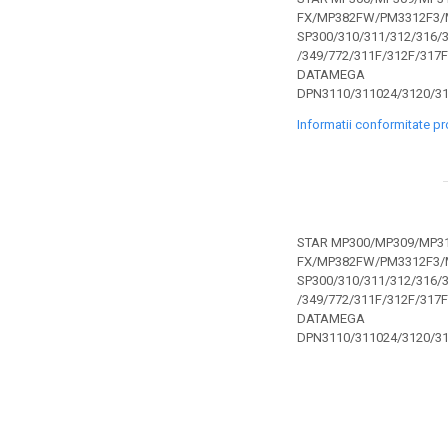
toner sau cele cu rezervor?
Care tip de cartuşe e mai
FX/MP382FW/PM3312F3/
SP300/310/311/312/316/3
bun: OEM sau cele
/349/772/311F/312F/317
compatibile?
Expediții fotografice – 5
DATAMEGA
DPN3110/311024/3120/
locuri secrete din România
unde să mergi pentru a
Informatii conformitate p
Cum să-ți ordonezi eficient
face fotografii
documentele necesare din
casă?
De ce să nu renunți
niciodată la scrisul de
mână?
STAR MP300/MP309/MP31
Top 5 cele mai misterioase
FX/MP382FW/PM3312F3/
fotografii din istorie
SP300/310/311/312/316/3
/349/772/311F/312F/317
Tehnica de birou și
DATAMEGA
efectele pe care le are
DPN3110/311024/3120/
asupra sănătății. Cum
PC-ul, laptopul,
reduci riscurile?
imprimantele – ce să faci
ca să le prelungești viața?
5 Trenduri principale în