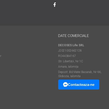
DATE COMERCIALE
DECOSES Life SRL
J2021002662128
r
RO44384167
Str. Libertății, Nr 1C
Amara, Ialomița
Depozit: Bd Matei Basarab, Nr 66,
Slobozia, Ialomita
Contacteaza-ne