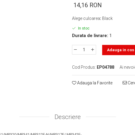
14,16 RON
Alege culoarea
:
Black
In stoc
Durata de livrare:
1
Adauga in cos
Cod Produs:
EP04788
Ai nevoi
Adauga la Favorite
Cere
Descriere
1/MP320/MP341/MP312F-N/MP317F/ MP342F-