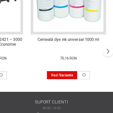
-2421 – 3000
Cerneală dye ink universal 1000 ml
i Economie
 RON
70,16 RON
Vezi Variante
SUPORT CLIENTI
09:00 - 16:00