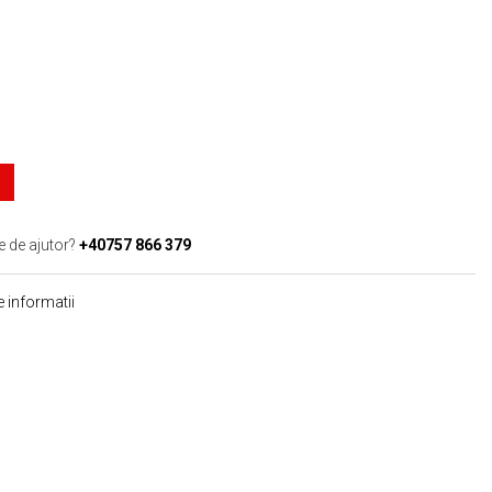
e de ajutor?
+40757 866 379
 informatii