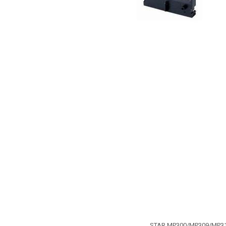
ajutorul unui printer 3D
Dezvoltarea pieții de
imprimante 3D folosite în
industria stomatologică
Evaluarea strategiei de
piață a imprimantelor 3D
până în 2026
Fericirea – starea care nu
poate fi amânată
Cum îți poți îngriji
imprimanta?
Imprimarea 3d în România
Reciclarea hârtiei – mituri
și adevăruri. Unde se
reciclează hârtia în
Fotografi care ne
România?
demonstrează că nu avem
nevoie de echipament
Care tip de imprimantă e
scump pentru a face
mai bun: imprimantele cu
fotografii bune
STAR MP300/MP309/MP31