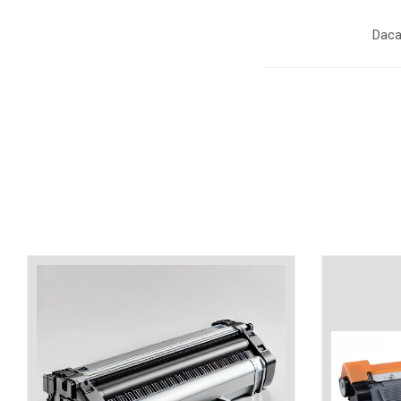
industria imprimării
Daca
Tot ce trebuie să cunoști
despre controversa privind
imprimarea armelor de foc
Karst Stone Paper – hârtie
3D
ecologică făcută din piatră
Diferența dintre
imprimantele inkjet și laser.
Ce să alegi?
TOP 5 cele mai rentabile
imprimante moderne
Cum să-ți îmbunătățești
memoria? 7 Tehnici
mnemonice eficiente
Viitorul cărților – e-bookuri
bazate pe descoperiri
și cărți fizice – ce ne
științifice
promit tehnologiile
5 metode pentru a-ți
moderne?
începe diminețile într-un
mod productiv