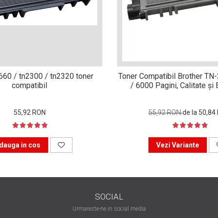
n660 / tn2300 / tn2320 toner
Toner Compatibil Brother TN
compatibil
/ 6000 Pagini, Calitate ș
55,92 RON
55,92 RON
de la 50,84
dauga in cos
Vezi Variante
SOCIAL
Urmareste-ne in social media