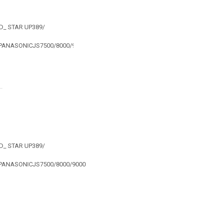
D_ STAR UP389/
///PANASONICJS7500/8000/9000MCDONALDPOSSYSTEM/PARMICROSYSTEMSM
D_ STAR UP389/
///PANASONICJS7500/8000/9000MCDONALDPOSSYSTEM/PARMICROSYSTEMSM