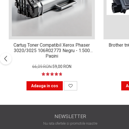
Xerox DocuCentre SC2020
– Noi perspective de
imprimare în epoca digitală
Imprimarea 3D – ce ne
așteaptă în următorii 10
ani?
10 site-uri pe care îți vei
petrece timpul în mod
Cartuș Toner Compatibil Xerox Phaser
Brother t
productiv
3020/3025 106R02773 Negru - 1.500
Care sunt cele mai bune
Pagini
branduri de imprimante și
de ce?
66,09 RON
59,00 RON
5 site-uri pe care să le
folosești la imprimarea
fotografiilor
Adauga in cos
A
Recomandări pentru a
alege o imprimantă bună
Înlocuirea, în siguranță, a
cartușului pentru
NEWSLETTER
imprimantă: 9 momente
Ce reprezintă și la ce
importante
Nu rata ofertele si promotiile noastre
folosesc imprimantele