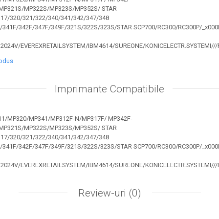
MP321S/MP322S/MP323S/MP352S/ STAR
17/320/321/322/340/341/342/347/348
F/341F/342F/347F/349F/321S/322S/323S/STAR SCP700/RC300/RC300P/_x000
312024V/EVEREXRETAILSYSTEM/IBM4614/SUREONE/KONICELECTR.SYSTEMI
rodus
Imprimante Compatibile
1/MP320/MP341/MP312F-N/MP317F/ MP342F-
MP321S/MP322S/MP323S/MP352S/ STAR
17/320/321/322/340/341/342/347/348
F/341F/342F/347F/349F/321S/322S/323S/STAR SCP700/RC300/RC300P/_x000
312024V/EVEREXRETAILSYSTEM/IBM4614/SUREONE/KONICELECTR.SYSTEMI
Review-uri
(0)