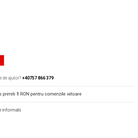
e de ajutor?
+40757 866 379
s primiti
1
RON pentru comenzile viitoare
 informatii