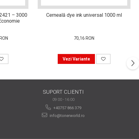
-2421 – 3000
Cerneală dye ink universal 1000 ml
i Economie
 RON
70,16 RON
Vezi Variante
SUPORT CLIENTI
09:00 - 16:00
+40757 866 379
info@tonerworld.ro