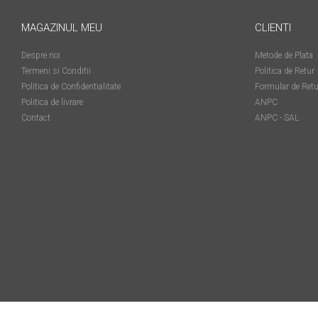
matriceale?
3 sfaturi care te vor ajuta
MAGAZINUL MEU
CLIENTI
să moderezi consumul de
tuș din cartușele
Despre noi
Metode de Plata
Vrei să știi cum se reumple
imprimantei
Termeni si Conditii
Politica de Retur
un cartuș? Iată câteva
Politica de Confidentialitate
Formular de Retu
explicații care-ți vor prinde
Politica de livrare
ANPC
O recapitulare necesară: 5
bine
Contact
ANPC - SAL
avantaje clare ale
imprimantelor de tip inkjet
Întreținerea corectă a
imprimantelor
multifuncționale
Tipuri de imprimante. Ce
alegi – inkjet sau laser?
4 aplicații care te vor ajuta
să devii mai organizat
Curiozități despre
imprimante
Semne că imprimanta ta