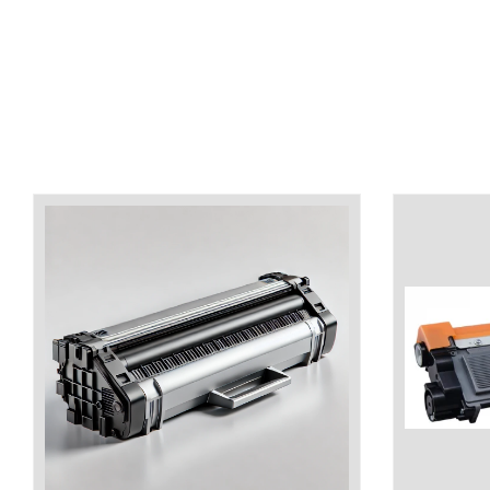
industria imprimării
Tot ce trebuie să cunoști
despre controversa privind
imprimarea armelor de foc
Karst Stone Paper – hârtie
3D
ecologică făcută din piatră
Diferența dintre
imprimantele inkjet și laser.
Ce să alegi?
TOP 5 cele mai rentabile
imprimante moderne
Cum să-ți îmbunătățești
memoria? 7 Tehnici
mnemonice eficiente
Viitorul cărților – e-bookuri
bazate pe descoperiri
și cărți fizice – ce ne
științifice
promit tehnologiile
5 metode pentru a-ți
moderne?
începe diminețile într-un
mod productiv