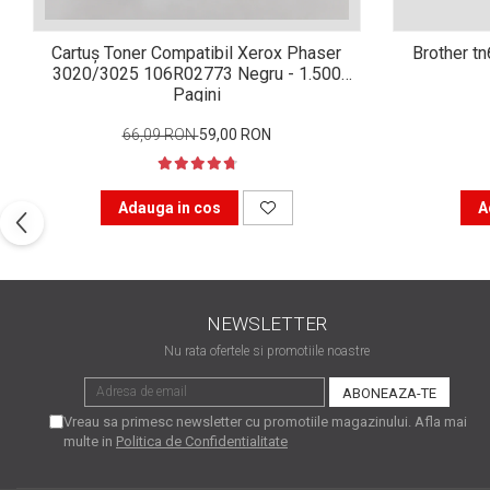
Xerox DocuCentre SC2020
– Noi perspective de
Cartuș Toner Compatibil Xerox Phaser
Brother t
imprimare în epoca digitală
Imprimarea 3D – ce ne
3020/3025 106R02773 Negru - 1.500
Pagini
așteaptă în următorii 10
ani?
10 site-uri pe care îți vei
66,09 RON
59,00 RON
petrece timpul în mod
productiv
Care sunt cele mai bune
Adauga in cos
A
branduri de imprimante și
de ce?
5 site-uri pe care să le
folosești la imprimarea
fotografiilor
NEWSLETTER
Recomandări pentru a
Nu rata ofertele si promotiile noastre
alege o imprimantă bună
Înlocuirea, în siguranță, a
cartușului pentru
Vreau sa primesc newsletter cu promotiile magazinului. Afla mai
multe in
Politica de Confidentialitate
imprimantă: 9 momente
Ce reprezintă și la ce
importante
folosesc imprimantele