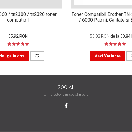
n660 / tn2300 / tn2320 toner
Toner Compatibil Brother TN
compatibil
/ 6000 Pagini, Calitate ș
55,92 RON
55,92 RON
de la 50,84
dauga in cos
Vezi Variante
SOCIAL
Urmareste-ne in social media