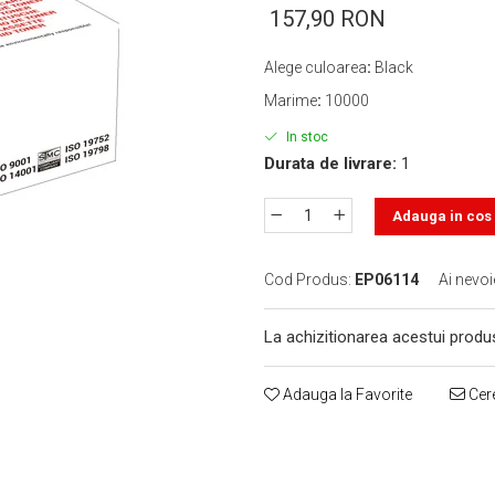
157,90 RON
Alege culoarea
:
Black
Marime
:
10000
In stoc
Durata de livrare:
1
Adauga in cos
Cod Produs:
EP06114
Ai nevoi
La achizitionarea acestui produ
Adauga la Favorite
Cere