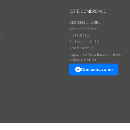
DATE COMERCIALE
DECOSES Life SRL
J2021002662128
r
RO44384167
Str. Libertății, Nr 1C
Amara, Ialomița
Depozit: Bd Matei Basarab, Nr 66,
Slobozia, Ialomita
Contacteaza-ne