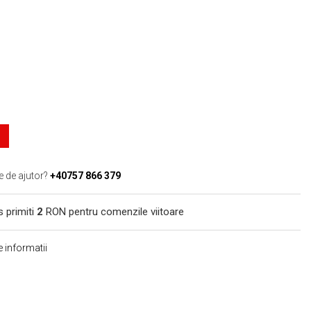
e de ajutor?
+40757 866 379
s primiti
2
RON pentru comenzile viitoare
 informatii