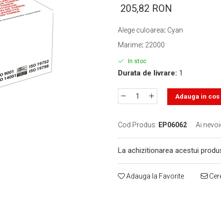
205,82 RON
Alege culoarea
:
Cyan
Marime
:
22000
In stoc
Durata de livrare:
1
Adauga in cos
Cod Produs:
EP06062
Ai nevoi
La achizitionarea acestui produ
Adauga la Favorite
Cere