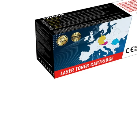
ajutorul unui printer 3D
Dezvoltarea pieții de
imprimante 3D folosite în
industria stomatologică
Evaluarea strategiei de
piață a imprimantelor 3D
până în 2026
Fericirea – starea care nu
poate fi amânată
Cum îți poți îngriji
imprimanta?
Imprimarea 3d în România
Reciclarea hârtiei – mituri
și adevăruri. Unde se
reciclează hârtia în
Fotografi care ne
România?
demonstrează că nu avem
nevoie de echipament
Care tip de imprimantă e
scump pentru a face
mai bun: imprimantele cu
fotografii bune