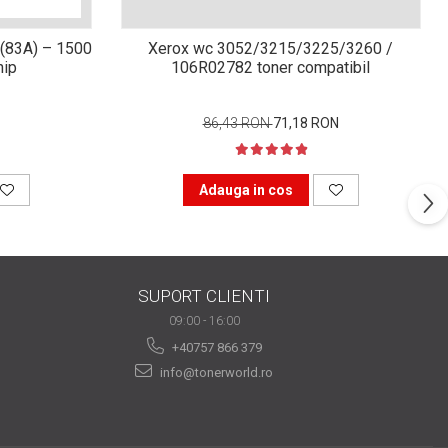
(83A) – 1500
Xerox wc 3052/3215/3225/3260 /
hip
106R02782 toner compatibil
86,43 RON
71,18 RON
Adauga in cos
SUPORT CLIENTI
09:00 - 16:00
+40757 866 379
info@tonerworld.ro