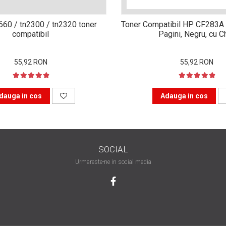
n660 / tn2300 / tn2320 toner
Toner Compatibil HP CF283A 
compatibil
Pagini, Negru, cu C
55,92 RON
55,92 RON
dauga in cos
Adauga in cos
SOCIAL
Urmareste-ne in social media