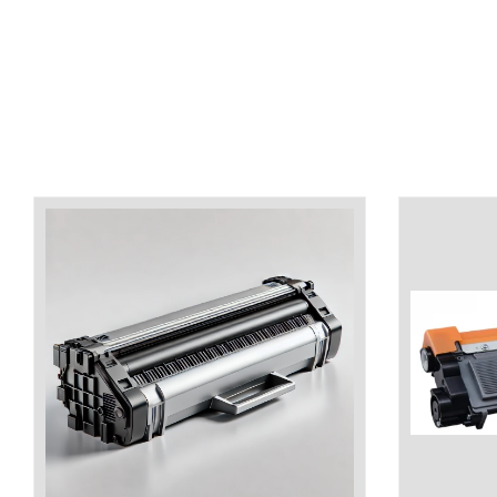
industria imprimării
Tot ce trebuie să cunoști
despre controversa privind
imprimarea armelor de foc
Karst Stone Paper – hârtie
3D
ecologică făcută din piatră
Diferența dintre
imprimantele inkjet și laser.
Ce să alegi?
TOP 5 cele mai rentabile
imprimante moderne
Cum să-ți îmbunătățești
memoria? 7 Tehnici
mnemonice eficiente
Viitorul cărților – e-bookuri
bazate pe descoperiri
și cărți fizice – ce ne
științifice
promit tehnologiile
5 metode pentru a-ți
moderne?
începe diminețile într-un
mod productiv