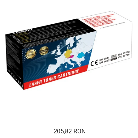
ajutorul unui printer 3D
Dezvoltarea pieții de
imprimante 3D folosite în
industria stomatologică
Evaluarea strategiei de
piață a imprimantelor 3D
până în 2026
Fericirea – starea care nu
poate fi amânată
Cum îți poți îngriji
imprimanta?
Imprimarea 3d în România
Reciclarea hârtiei – mituri
și adevăruri. Unde se
reciclează hârtia în
Fotografi care ne
România?
demonstrează că nu avem
nevoie de echipament
Care tip de imprimantă e
scump pentru a face
205,82 RON
mai bun: imprimantele cu
fotografii bune