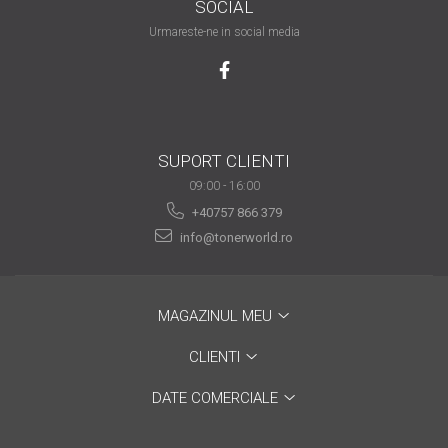
SOCIAL
are nevoie de ajutor
Urmareste-ne in social media
Fă o alegere corectă
pentru durabilitatea
funcționării unei
Cum să redai culoare
imprimante
clipelor din viața ta?
SUPORT CLIENTI
Comerț electronic –
09:00 - 16:00
avantaje
+40757 866 379
Ai nevoie de o imprimantă?
info@tonerworld.ro
Fii atent la câteva detalii
înainte de a achiziționa una
Fii în pas cu noile tehnologii
pentru confortul de zi cu zi
MAGAZINUL MEU
Transformăm strigătul
CLIENTI
disperării S.O.S. în S.O.N.
DATE COMERCIALE
Top 5 cele mai necesare
gadgeturi pentru a ușura