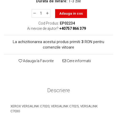
Durata de livrare:
1-3 zile
toner sau cele cu rezervor?
Care tip de cartuşe e mai
bun: OEM sau cele
Adauga in cos
compatibile?
Expediții fotografice – 5
Cod Produs:
EP02234
locuri secrete din România
Ai nevoie de ajutor?
+40757 866 379
unde să mergi pentru a
Cum să-ți ordonezi eficient
face fotografii
documentele necesare din
La achizitionarea acestui produs primiti
3
RON pentru
comenzile viitoare
casă?
De ce să nu renunți
niciodată la scrisul de
Adauga la Favorite
Cere informatii
mână?
Top 5 cele mai misterioase
fotografii din istorie
Tehnica de birou și
efectele pe care le are
Descriere
asupra sănătății. Cum
PC-ul, laptopul,
reduci riscurile?
imprimantele – ce să faci
XEROX VERSALINK C7020, VERSALINK C7025, VERSALINK
ca să le prelungești viața?
C7030
5 Trenduri principale în