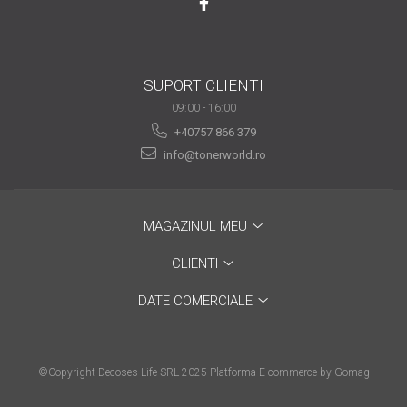
are nevoie de ajutor
Fă o alegere corectă
pentru durabilitatea
SUPORT CLIENTI
funcționării unei
Cum să redai culoare
09:00 - 16:00
imprimante
clipelor din viața ta?
+40757 866 379
Comerț electronic –
info@tonerworld.ro
avantaje
Ai nevoie de o imprimantă?
MAGAZINUL MEU
Fii atent la câteva detalii
înainte de a achiziționa una
Fii în pas cu noile tehnologii
CLIENTI
pentru confortul de zi cu zi
DATE COMERCIALE
Transformăm strigătul
disperării S.O.S. în S.O.N.
Top 5 cele mai necesare
©Copyright Decoses Life SRL 2025
Platforma E-commerce by Gomag
gadgeturi pentru a ușura