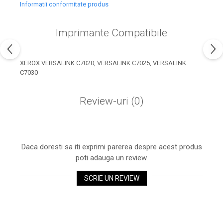
industria imprimării
Informatii conformitate produs
Tot ce trebuie să cunoști
Imprimante Compatibile
despre controversa privind
imprimarea armelor de foc
Karst Stone Paper – hârtie
3D
ecologică făcută din piatră
XEROX VERSALINK C7020, VERSALINK C7025, VERSALINK
C7030
Diferența dintre
imprimantele inkjet și laser.
Review-uri
(0)
Ce să alegi?
TOP 5 cele mai rentabile
imprimante moderne
Cum să-ți îmbunătățești
Daca doresti sa iti exprimi parerea despre acest produs
memoria? 7 Tehnici
poti adauga un review.
mnemonice eficiente
Viitorul cărților – e-bookuri
bazate pe descoperiri
și cărți fizice – ce ne
SCRIE UN REVIEW
științifice
promit tehnologiile
5 metode pentru a-ți
moderne?
începe diminețile într-un
mod productiv