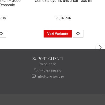
-2421 – 3000
Cerneală dye ink universal 1000 ml
i Economie
 RON
70,16 RON
Vezi Variante
SUPORT CLIENTI
09:00 - 16:00
+40757 866 379
info@tonerworld.ro