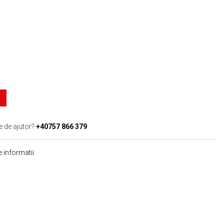
e de ajutor?
+40757 866 379
 informatii