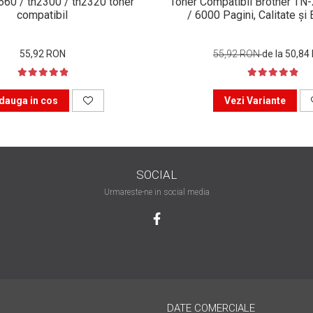
n660 / tn2300 / tn2320 toner
Toner Compatibil Brother TN
compatibil
/ 6000 Pagini, Calitate ș
55,92 RON
55,92 RON
de la 50,84
dauga in cos
Vezi Variante
SOCIAL
Urmareste-ne in social media
DATE COMERCIALE