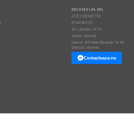
DECOSES Life SRL
J2021002662128
r
RO44384167
Str. Libertății, Nr 1C
Amara, Ialomița
Depozit: Bd Matei Basarab, Nr 66,
Slobozia, Ialomita
Contacteaza-ne