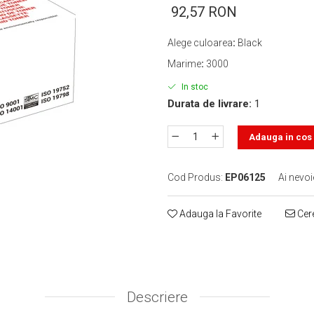
92,57 RON
Alege culoarea
:
Black
Marime
:
3000
In stoc
Durata de livrare:
1
Adauga in cos
Cod Produs:
EP06125
Ai nevoi
Adauga la Favorite
Cere
Descriere