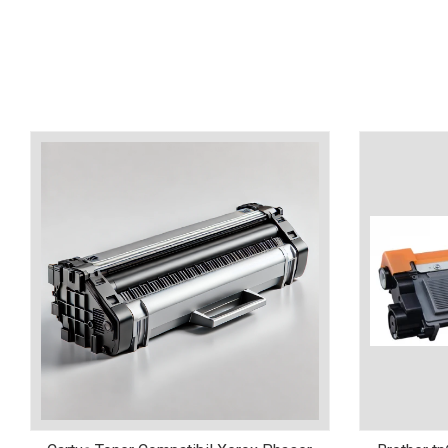
industria imprimării
Tot ce trebuie să cunoști
despre controversa privind
imprimarea armelor de foc
Karst Stone Paper – hârtie
3D
ecologică făcută din piatră
Diferența dintre
imprimantele inkjet și laser.
Ce să alegi?
TOP 5 cele mai rentabile
imprimante moderne
Cum să-ți îmbunătățești
memoria? 7 Tehnici
mnemonice eficiente
Viitorul cărților – e-bookuri
bazate pe descoperiri
și cărți fizice – ce ne
științifice
promit tehnologiile
5 metode pentru a-ți
moderne?
începe diminețile într-un
mod productiv