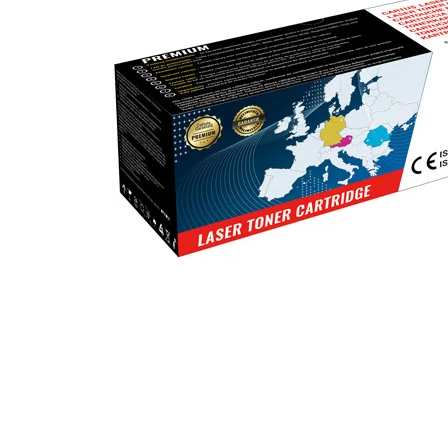
ajutorul unui printer 3D
Dezvoltarea pieții de
imprimante 3D folosite în
industria stomatologică
Evaluarea strategiei de
piață a imprimantelor 3D
până în 2026
Fericirea – starea care nu
poate fi amânată
Cum îți poți îngriji
imprimanta?
Imprimarea 3d în România
Reciclarea hârtiei – mituri
și adevăruri. Unde se
reciclează hârtia în
Fotografi care ne
România?
demonstrează că nu avem
nevoie de echipament
Care tip de imprimantă e
scump pentru a face
mai bun: imprimantele cu
fotografii bune