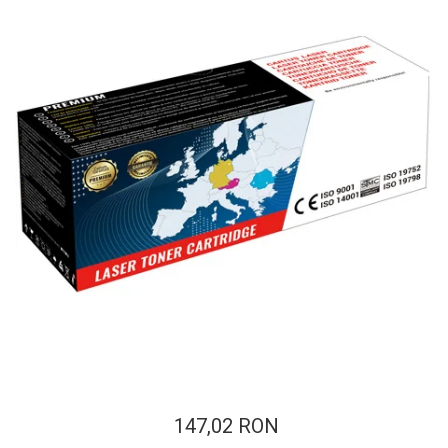
ajutorul unui printer 3D
Dezvoltarea pieții de
imprimante 3D folosite în
industria stomatologică
Evaluarea strategiei de
piață a imprimantelor 3D
până în 2026
Fericirea – starea care nu
poate fi amânată
Cum îți poți îngriji
imprimanta?
Imprimarea 3d în România
Reciclarea hârtiei – mituri
și adevăruri. Unde se
reciclează hârtia în
Fotografi care ne
România?
demonstrează că nu avem
nevoie de echipament
Care tip de imprimantă e
scump pentru a face
147,02 RON
mai bun: imprimantele cu
fotografii bune