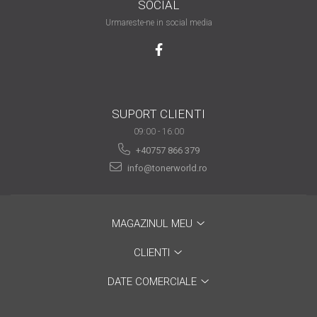
SOCIAL
are nevoie de ajutor
Urmareste-ne in social media
Fă o alegere corectă
pentru durabilitatea
funcționării unei
Cum să redai culoare
imprimante
clipelor din viața ta?
SUPORT CLIENTI
Comerț electronic –
09:00 - 16:00
avantaje
+40757 866 379
Ai nevoie de o imprimantă?
info@tonerworld.ro
Fii atent la câteva detalii
înainte de a achiziționa una
Fii în pas cu noile tehnologii
pentru confortul de zi cu zi
MAGAZINUL MEU
Transformăm strigătul
CLIENTI
disperării S.O.S. în S.O.N.
DATE COMERCIALE
Top 5 cele mai necesare
gadgeturi pentru a ușura