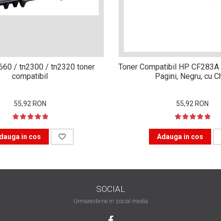
n660 / tn2300 / tn2320 toner
Toner Compatibil HP CF283A 
compatibil
Pagini, Negru, cu C
55,92 RON
55,92 RON
dauga in cos
Adauga in cos
SOCIAL
Urmareste-ne in social media