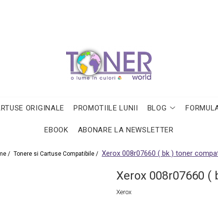
ARTUSE ORIGINALE
PROMOTIILE LUNII
BLOG
FORMULA
EBOOK
ABONARE LA NEWSLETTER
Xerox 008r07660 ( bk ) toner compat
me /
Tonere si Cartuse Compatibile /
Xerox 008r07660 ( b
Xerox