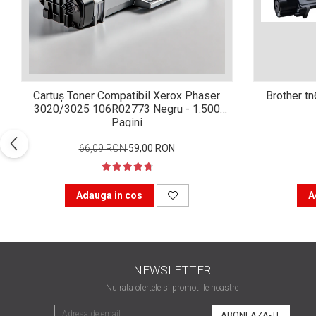
Xerox DocuCentre SC2020
– Noi perspective de
imprimare în epoca digitală
Imprimarea 3D – ce ne
așteaptă în următorii 10
ani?
10 site-uri pe care îți vei
Cartuș Toner Compatibil Xerox Phaser
Brother t
petrece timpul în mod
3020/3025 106R02773 Negru - 1.500
productiv
Pagini
Care sunt cele mai bune
branduri de imprimante și
66,09 RON
59,00 RON
de ce?
5 site-uri pe care să le
folosești la imprimarea
Adauga in cos
A
fotografiilor
Recomandări pentru a
alege o imprimantă bună
Înlocuirea, în siguranță, a
NEWSLETTER
cartușului pentru
imprimantă: 9 momente
Nu rata ofertele si promotiile noastre
Ce reprezintă și la ce
importante
folosesc imprimantele