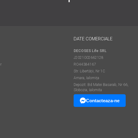
DATE COMERCIALE
DECOSES Life SRL
J2021002662128
r
RO44384167
Str. Libertății, Nr 1C
Amara, Ialomița
Depozit: Bd Matei Basarab, Nr 66,
Slobozia, Ialomita
Contacteaza-ne