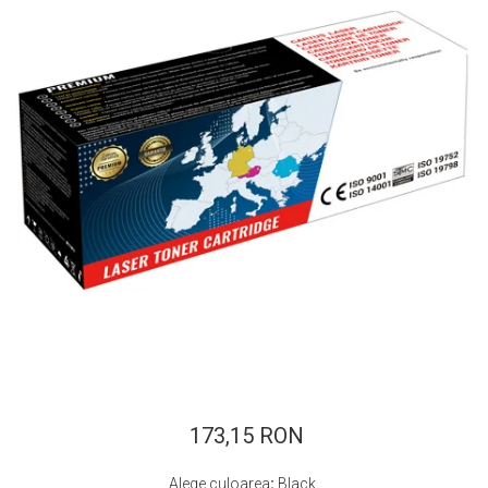
ajutorul unui printer 3D
Dezvoltarea pieții de
imprimante 3D folosite în
industria stomatologică
Evaluarea strategiei de
piață a imprimantelor 3D
până în 2026
Fericirea – starea care nu
poate fi amânată
Cum îți poți îngriji
imprimanta?
Imprimarea 3d în România
Reciclarea hârtiei – mituri
și adevăruri. Unde se
reciclează hârtia în
Fotografi care ne
România?
demonstrează că nu avem
nevoie de echipament
173,15 RON
Care tip de imprimantă e
scump pentru a face
mai bun: imprimantele cu
fotografii bune
Alege culoarea
:
Black