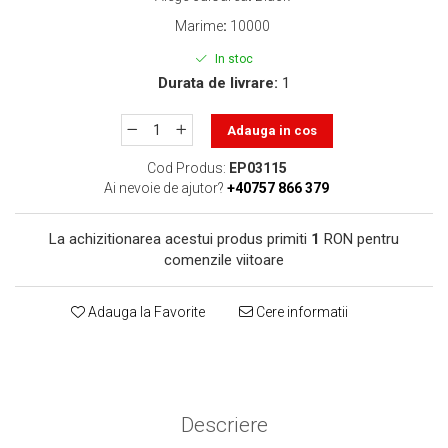
toner sau cele cu rezervor?
Care tip de cartuşe e mai
Marime
:
10000
bun: OEM sau cele
In stoc
compatibile?
Expediții fotografice – 5
Durata de livrare:
1
locuri secrete din România
unde să mergi pentru a
Adauga in cos
Cum să-ți ordonezi eficient
face fotografii
documentele necesare din
Cod Produs:
EP03115
casă?
Ai nevoie de ajutor?
+40757 866 379
De ce să nu renunți
niciodată la scrisul de
La achizitionarea acestui produs primiti
1
RON pentru
mână?
Top 5 cele mai misterioase
comenzile viitoare
fotografii din istorie
Tehnica de birou și
Adauga la Favorite
Cere informatii
efectele pe care le are
asupra sănătății. Cum
PC-ul, laptopul,
reduci riscurile?
imprimantele – ce să faci
ca să le prelungești viața?
Descriere
5 Trenduri principale în