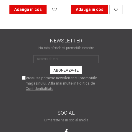
matriceale?
3 sfaturi care te vor ajuta
Adauga in cos
Adauga in cos
să moderezi consumul de
tuș din cartușele
Vrei să știi cum se reumple
imprimantei
un cartuș? Iată câteva
explicații care-ți vor prinde
NEWSLETTER
O recapitulare necesară: 5
bine
Nu rata ofertele si promotiile noastre
avantaje clare ale
imprimantelor de tip inkjet
Întreținerea corectă a
imprimantelor
multifuncționale
Tipuri de imprimante. Ce
Vreau sa primesc newsletter cu promotiile
magazinului. Afla mai multe in
Politica de
alegi – inkjet sau laser?
Confidentialitate
4 aplicații care te vor ajuta
să devii mai organizat
SOCIAL
Curiozități despre
imprimante
Urmareste-ne in social media
Semne că imprimanta ta