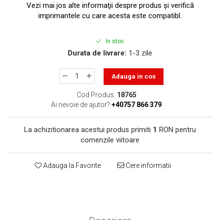
toner sau cele cu rezervor?
Vezi mai jos alte informaţii despre produs şi verifică
Care tip de cartuşe e mai
imprimantele cu care acesta este compatibl.
bun: OEM sau cele
compatibile?
Expediții fotografice – 5
In stoc
locuri secrete din România
Durata de livrare:
1-3 zile
unde să mergi pentru a
Cum să-ți ordonezi eficient
face fotografii
Adauga in cos
documentele necesare din
casă?
De ce să nu renunți
Cod Produs:
18765
Ai nevoie de ajutor?
+40757 866 379
niciodată la scrisul de
mână?
Top 5 cele mai misterioase
La achizitionarea acestui produs primiti
1
RON pentru
fotografii din istorie
comenzile viitoare
Tehnica de birou și
efectele pe care le are
Adauga la Favorite
Cere informatii
asupra sănătății. Cum
PC-ul, laptopul,
reduci riscurile?
imprimantele – ce să faci
ca să le prelungești viața?
5 Trenduri principale în