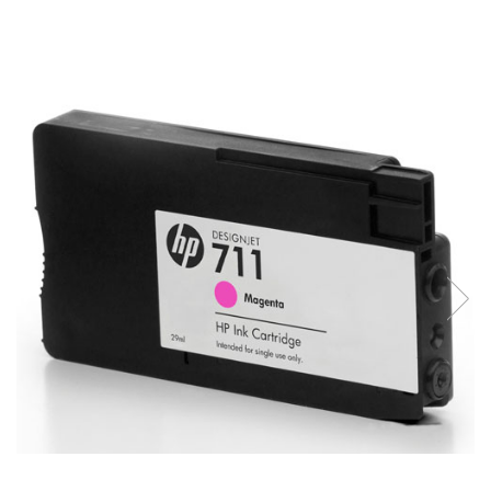
ajutorul unui printer 3D
Dezvoltarea pieții de
imprimante 3D folosite în
industria stomatologică
Evaluarea strategiei de
piață a imprimantelor 3D
până în 2026
Fericirea – starea care nu
poate fi amânată
Cum îți poți îngriji
imprimanta?
Imprimarea 3d în România
Reciclarea hârtiei – mituri
și adevăruri. Unde se
reciclează hârtia în
Fotografi care ne
România?
demonstrează că nu avem
nevoie de echipament
Care tip de imprimantă e
scump pentru a face
mai bun: imprimantele cu
fotografii bune