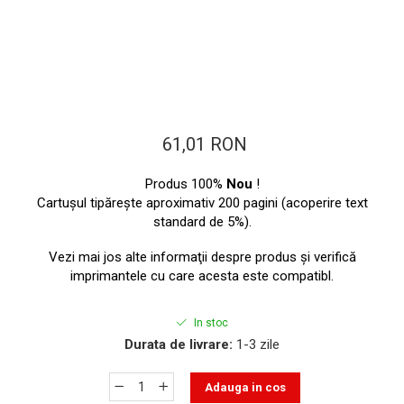
toner sau cele cu rezervor?
Care tip de cartuşe e mai
bun: OEM sau cele
compatibile?
Expediții fotografice – 5
locuri secrete din România
unde să mergi pentru a
Cum să-ți ordonezi eficient
face fotografii
61,01 RON
documentele necesare din
casă?
De ce să nu renunți
Produs 100%
Nou
!
niciodată la scrisul de
Cartuşul tipăreşte aproximativ 200 pagini (acoperire text
mână?
standard de 5%).
Top 5 cele mai misterioase
fotografii din istorie
Vezi mai jos alte informaţii despre produs şi verifică
imprimantele cu care acesta este compatibl.
Tehnica de birou și
efectele pe care le are
asupra sănătății. Cum
In stoc
PC-ul, laptopul,
Durata de livrare:
1-3 zile
reduci riscurile?
imprimantele – ce să faci
ca să le prelungești viața?
5 Trenduri principale în
Adauga in cos