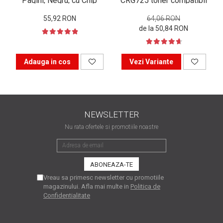
Pagini, Negru, cu Chip
CRG725 toner compatibil
are nevoie de ajutor
55,92 RON
64,06 RON
Fă o alegere corectă
de la 50,84 RON
pentru durabilitatea
funcționării unei
Cum să redai culoare
Adauga in cos
Vezi Variante
imprimante
clipelor din viața ta?
Comerț electronic –
avantaje
NEWSLETTER
Ai nevoie de o imprimantă?
Fii atent la câteva detalii
Nu rata ofertele si promotiile noastre
înainte de a achiziționa una
Fii în pas cu noile tehnologii
pentru confortul de zi cu zi
Transformăm strigătul
Vreau sa primesc newsletter cu promotiile
disperării S.O.S. în S.O.N.
magazinului. Afla mai multe in
Politica de
Confidentialitate
Top 5 cele mai necesare
gadgeturi pentru a ușura