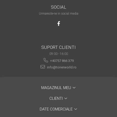
viața din secolul XXI
Sfaturi interesante pentru
SOCIAL
a ne simţi la locul de muncă
Urmareste-ne in social media
“ca acasă”!
Tehnologia şi puterea ei de
a schimba lumea
Idei de cadouri inspirate
pentru pasionații de
SUPORT CLIENTI
tehnologie
Calitate mai bună cu
09:00 - 16:00
imprimanta laser color
+40757 866 379
Tipurile de cartușe și
info@tonerworld.ro
particularitățile acestora
Ce tip de scanner să alegi
MAGAZINUL MEU
în funcție de afacerea ta
De ce alegi o
CLIENTI
multifuncțională laser
DATE COMERCIALE
color?
Prin ce se face important