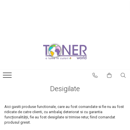
Tonere si Cartuse Compatibile
Blog
Cartuse Copiator
Tonerele originale –
avantaje
Cartuse Inkjet
Prima comună cu case
Cartuse Laser
imprimate 3D
Cerneala
Este posibilă printarea 3D a
Riboane
magneților?
Toner Refil
NASA utilizează
Desigilate
imprimantele 3D pentru a
Tonere si Cartuse Fara
crea roboți spațiali
Ambalaj - NOI, SIGILATE
Cum poți utiliza
Aici gasiti produse functionale, care au fost comandate si fie nu au fost
imprimantele 3D pentru
ridicate de catre clienti, cu ambalaj deteriorat si cu garantia
decorarea casei
funcționalității, fie au fost desigilate si trimise retur, fiind comandat
Catedrala Notre Dame ar
produsul gresit.
putea fi renovată cu