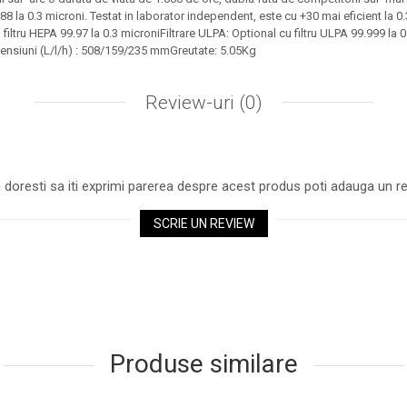
 88 la 0.3 microni. Testat in laborator independent, este cu +30 mai eficient la 0.
 filtru HEPA 99.97 la 0.3 microniFiltrare ULPA: Optional cu filtru ULPA 99.999 la
mensiuni (L/l/h) : 508/159/235 mmGreutate: 5.05Kg
Review-uri
(0)
 doresti sa iti exprimi parerea despre acest produs poti adauga un re
SCRIE UN REVIEW
Produse similare