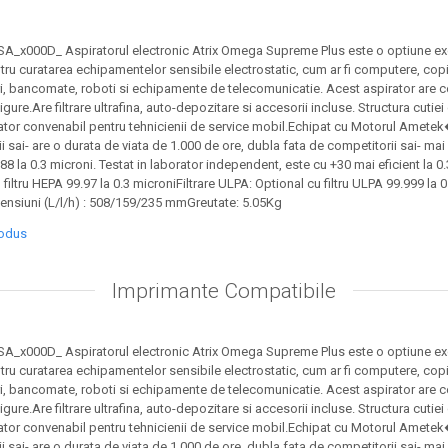
SA_x000D_ Aspiratorul electronic Atrix Omega Supreme Plus este o optiune ex
tru curatarea echipamentelor sensibile electrostatic, cum ar fi computere, cop
i, bancomate, roboti si echipamente de telecomunicatie. Acest aspirator are c
gure.Are filtrare ultrafina, auto-depozitare si accesorii incluse. Structura cutiei
tor convenabil pentru tehnicienii de service mobil.Echipat cu Motorul Ametek�
 sai- are o durata de viata de 1.000 de ore, dubla fata de competitorii sai- mai s
 88 la 0.3 microni. Testat in laborator independent, este cu +30 mai eficient la 0.
 filtru HEPA 99.97 la 0.3 microniFiltrare ULPA: Optional cu filtru ULPA 99.999 la
mensiuni (L/l/h) : 508/159/235 mmGreutate: 5.05Kg
rodus
Imprimante Compatibile
SA_x000D_ Aspiratorul electronic Atrix Omega Supreme Plus este o optiune ex
tru curatarea echipamentelor sensibile electrostatic, cum ar fi computere, cop
i, bancomate, roboti si echipamente de telecomunicatie. Acest aspirator are c
gure.Are filtrare ultrafina, auto-depozitare si accesorii incluse. Structura cutiei
tor convenabil pentru tehnicienii de service mobil.Echipat cu Motorul Ametek�
 sai- are o durata de viata de 1.000 de ore, dubla fata de competitorii sai- mai s