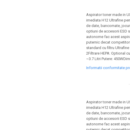
toner sau cele cu rezervor?
Care tip de cartuşe e mai
bun: OEM sau cele
Aspirator toner made in U
compatibile?
imediata H12 Ultrafine pen
Expediții fotografice – 5
de date, bancomate, jocur
locuri secrete din România
optiuni de accesorii ESD si
unde să mergi pentru a
autonome fac acest aspira
Cum să-ți ordonezi eficient
face fotografii
puternic decat competitorii
documentele necesare din
standard cu filtru Ultrafine
casă?
2Filtrare HEPA: Optional cu
De ce să nu renunți
~3.7 Litri Putere: 450WDi
niciodată la scrisul de
Informatii conformitate p
mână?
Top 5 cele mai misterioase
fotografii din istorie
Tehnica de birou și
efectele pe care le are
Aspirator toner made in U
asupra sănătății. Cum
PC-ul, laptopul,
imediata H12 Ultrafine pen
reduci riscurile?
de date, bancomate, jocur
imprimantele – ce să faci
optiuni de accesorii ESD si
ca să le prelungești viața?
5 Trenduri principale în
autonome fac acest aspira
puternic decat competitorii