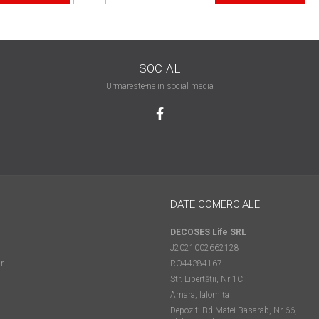
SOCIAL
Urmareste-ne in social media
DATE COMERCIALE
DECOSES Life SRL
J2021002662128
r
RO44384167
Str. Libertății, Nr 1C
Amara, Ialomița
Depozit: Bd Matei Basarab, Nr 66,