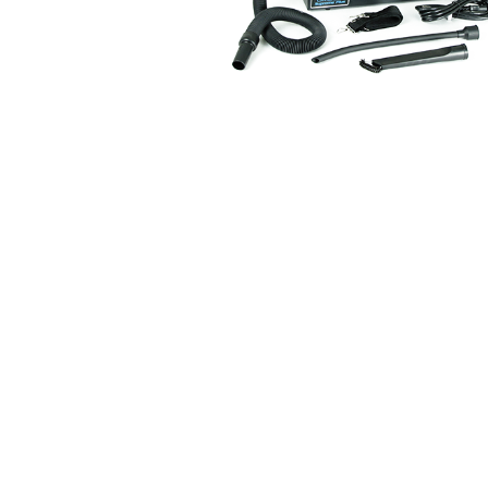
ajutorul unui printer 3D
Dezvoltarea pieții de
imprimante 3D folosite în
industria stomatologică
Evaluarea strategiei de
piață a imprimantelor 3D
până în 2026
Fericirea – starea care nu
poate fi amânată
Cum îți poți îngriji
imprimanta?
Imprimarea 3d în România
Reciclarea hârtiei – mituri
și adevăruri. Unde se
reciclează hârtia în
Fotografi care ne
România?
demonstrează că nu avem
nevoie de echipament
Care tip de imprimantă e
scump pentru a face
mai bun: imprimantele cu
fotografii bune