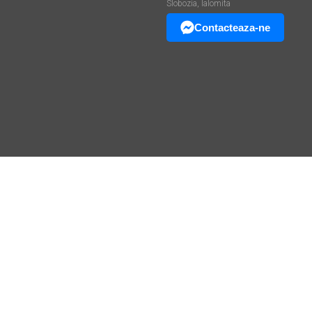
Slobozia, Ialomita
Contacteaza-ne