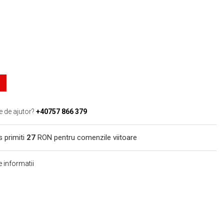
e de ajutor?
+40757 866 379
s primiti
27
RON pentru comenzile viitoare
 informatii