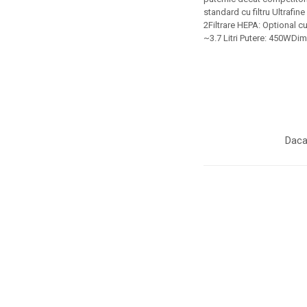
industria imprimării
standard cu filtru Ultrafine
2Filtrare HEPA: Optional cu
Tot ce trebuie să cunoști
~3.7 Litri Putere: 450WDi
despre controversa privind
imprimarea armelor de foc
Karst Stone Paper – hârtie
3D
ecologică făcută din piatră
Diferența dintre
imprimantele inkjet și laser.
Daca
Ce să alegi?
TOP 5 cele mai rentabile
imprimante moderne
Cum să-ți îmbunătățești
memoria? 7 Tehnici
mnemonice eficiente
Viitorul cărților – e-bookuri
bazate pe descoperiri
și cărți fizice – ce ne
științifice
promit tehnologiile
5 metode pentru a-ți
moderne?
începe diminețile într-un
mod productiv