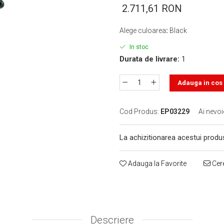
2.711,61 RON
Alege culoarea
:
Black
In stoc
Durata de livrare:
1
Adauga in cos
Cod Produs:
EP03229
Ai nevoi
La achizitionarea acestui produ
Adauga la Favorite
Cere
Descriere