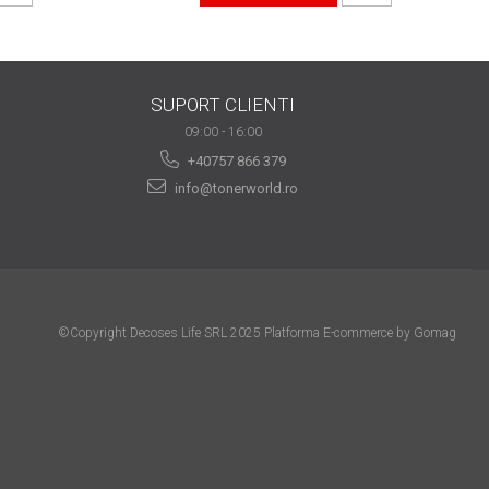
SUPORT CLIENTI
09:00 - 16:00
+40757 866 379
info@tonerworld.ro
©Copyright Decoses Life SRL 2025
Platforma E-commerce by Gomag