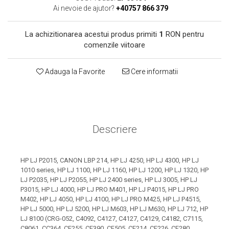
toner sau cele cu rezervor?
Care tip de cartuşe e mai
Ai nevoie de ajutor?
+40757 866 379
bun: OEM sau cele
compatibile?
La achizitionarea acestui produs primiti
1
RON pentru
Expediții fotografice – 5
comenzile viitoare
locuri secrete din România
unde să mergi pentru a
Cum să-ți ordonezi eficient
Adauga la Favorite
Cere informatii
face fotografii
documentele necesare din
casă?
De ce să nu renunți
niciodată la scrisul de
mână?
Descriere
Top 5 cele mai misterioase
fotografii din istorie
Tehnica de birou și
HP LJ P2015, CANON LBP 214, HP LJ 4250, HP LJ 4300, HP LJ
1010 series, HP LJ 1100, HP LJ 1160, HP LJ 1200, HP LJ 1320, HP
efectele pe care le are
LJ P2035, HP LJ P2055, HP LJ 2400 series, HP LJ 3005, HP LJ
asupra sănătății. Cum
PC-ul, laptopul,
P3015, HP LJ 4000, HP LJ PRO M401, HP LJ P4015, HP LJ PRO
reduci riscurile?
M402, HP LJ 4050, HP LJ 4100, HP LJ PRO M425, HP LJ P4515,
imprimantele – ce să faci
HP LJ 5000, HP LJ 5200, HP LJ M603, HP LJ M630, HP LJ 712, HP
ca să le prelungești viața?
LJ 8100 (CRG-052, C4092, C4127, C4127, C4129, C4182, C7115,
5 Trenduri principale în
C8061, CC364, CE255, CE390, CE505, CF214, CF226, CF280,