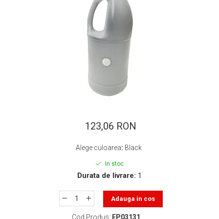
ajutorul unui printer 3D
Dezvoltarea pieții de
imprimante 3D folosite în
industria stomatologică
Evaluarea strategiei de
piață a imprimantelor 3D
până în 2026
Fericirea – starea care nu
poate fi amânată
Cum îți poți îngriji
imprimanta?
Imprimarea 3d în România
123,06 RON
Reciclarea hârtiei – mituri
Alege culoarea
:
Black
și adevăruri. Unde se
reciclează hârtia în
In stoc
Fotografi care ne
Durata de livrare:
1
România?
demonstrează că nu avem
nevoie de echipament
Care tip de imprimantă e
Adauga in cos
scump pentru a face
mai bun: imprimantele cu
fotografii bune
Cod Produs:
EP03131