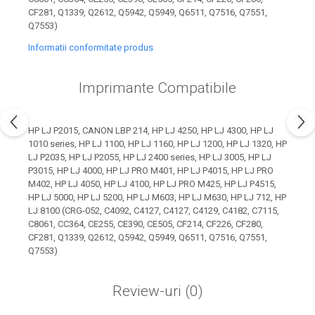
industria imprimării
CF281, Q1339, Q2612, Q5942, Q5949, Q6511, Q7516, Q7551,
Q7553)
Tot ce trebuie să cunoști
despre controversa privind
Informatii conformitate produs
imprimarea armelor de foc
Karst Stone Paper – hârtie
3D
Imprimante Compatibile
ecologică făcută din piatră
Diferența dintre
imprimantele inkjet și laser.
HP LJ P2015, CANON LBP 214, HP LJ 4250, HP LJ 4300, HP LJ
1010 series, HP LJ 1100, HP LJ 1160, HP LJ 1200, HP LJ 1320, HP
Ce să alegi?
TOP 5 cele mai rentabile
LJ P2035, HP LJ P2055, HP LJ 2400 series, HP LJ 3005, HP LJ
imprimante moderne
P3015, HP LJ 4000, HP LJ PRO M401, HP LJ P4015, HP LJ PRO
M402, HP LJ 4050, HP LJ 4100, HP LJ PRO M425, HP LJ P4515,
Cum să-ți îmbunătățești
HP LJ 5000, HP LJ 5200, HP LJ M603, HP LJ M630, HP LJ 712, HP
memoria? 7 Tehnici
LJ 8100 (CRG-052, C4092, C4127, C4127, C4129, C4182, C7115,
C8061, CC364, CE255, CE390, CE505, CF214, CF226, CF280,
mnemonice eficiente
Viitorul cărților – e-bookuri
CF281, Q1339, Q2612, Q5942, Q5949, Q6511, Q7516, Q7551,
bazate pe descoperiri
Q7553)
și cărți fizice – ce ne
științifice
promit tehnologiile
5 metode pentru a-ți
moderne?
Review-uri
(0)
începe diminețile într-un
mod productiv