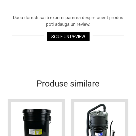
Xerox DocuCentre SC2020
– Noi perspective de
imprimare în epoca digitală
Daca doresti sa iti exprimi parerea despre acest produs
Imprimarea 3D – ce ne
poti adauga un review.
așteaptă în următorii 10
ani?
SCRIE UN REVIEW
10 site-uri pe care îți vei
petrece timpul în mod
productiv
Care sunt cele mai bune
branduri de imprimante și
de ce?
5 site-uri pe care să le
folosești la imprimarea
Produse similare
fotografiilor
Recomandări pentru a
alege o imprimantă bună
Înlocuirea, în siguranță, a
cartușului pentru
imprimantă: 9 momente
Ce reprezintă și la ce
importante
folosesc imprimantele