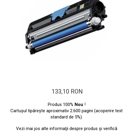
ajutorul unui printer 3D
Dezvoltarea pieții de
imprimante 3D folosite în
industria stomatologică
Evaluarea strategiei de
piață a imprimantelor 3D
până în 2026
Fericirea – starea care nu
poate fi amânată
Cum îți poți îngriji
imprimanta?
Imprimarea 3d în România
Reciclarea hârtiei – mituri
133,10 RON
și adevăruri. Unde se
reciclează hârtia în
Fotografi care ne
Produs 100%
Nou
!
România?
demonstrează că nu avem
Cartuşul tipăreşte aproximativ 2.600 pagini (acoperire text
standard de 5%).
nevoie de echipament
Care tip de imprimantă e
scump pentru a face
mai bun: imprimantele cu
Vezi mai jos alte informaţii despre produs şi verifică
fotografii bune