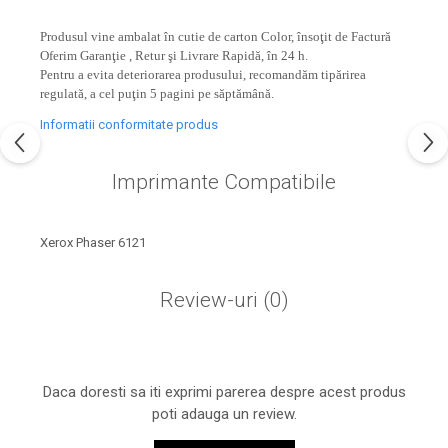
industria imprimării
Produsul vine ambalat în cutie de carton Color, însoţit de Factură
Tot ce trebuie să cunoști
Oferim Garanţie , Retur şi Livrare Rapidă, în 24 h.
despre controversa privind
Pentru a evita deteriorarea produsului, recomandăm tipărirea
imprimarea armelor de foc
regulată, a cel puţin 5 pagini pe săptămână.
Karst Stone Paper – hârtie
3D
ecologică făcută din piatră
Informatii conformitate produs
Diferența dintre
Imprimante Compatibile
imprimantele inkjet și laser.
Ce să alegi?
TOP 5 cele mai rentabile
imprimante moderne
Xerox Phaser 6121
Cum să-ți îmbunătățești
Review-uri
(0)
memoria? 7 Tehnici
mnemonice eficiente
Viitorul cărților – e-bookuri
bazate pe descoperiri
și cărți fizice – ce ne
științifice
promit tehnologiile
Daca doresti sa iti exprimi parerea despre acest produs
5 metode pentru a-ți
moderne?
poti adauga un review.
începe diminețile într-un
mod productiv