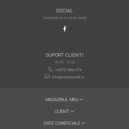
are nevoie de ajutor
SOCIAL
Fă o alegere corectă
Urmareste-ne in social media
pentru durabilitatea
funcționării unei
Cum să redai culoare
imprimante
clipelor din viața ta?
Comerț electronic –
SUPORT CLIENTI
avantaje
09:00 - 16:00
Ai nevoie de o imprimantă?
+40757 866 379
Fii atent la câteva detalii
info@tonerworld.ro
înainte de a achiziționa una
Fii în pas cu noile tehnologii
pentru confortul de zi cu zi
MAGAZINUL MEU
Transformăm strigătul
disperării S.O.S. în S.O.N.
CLIENTI
Top 5 cele mai necesare
DATE COMERCIALE
gadgeturi pentru a ușura