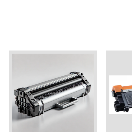
industria imprimării
Tot ce trebuie să cunoști
despre controversa privind
imprimarea armelor de foc
Karst Stone Paper – hârtie
3D
ecologică făcută din piatră
Diferența dintre
imprimantele inkjet și laser.
Ce să alegi?
TOP 5 cele mai rentabile
imprimante moderne
Cum să-ți îmbunătățești
memoria? 7 Tehnici
mnemonice eficiente
Viitorul cărților – e-bookuri
bazate pe descoperiri
și cărți fizice – ce ne
științifice
promit tehnologiile
5 metode pentru a-ți
moderne?
începe diminețile într-un
mod productiv