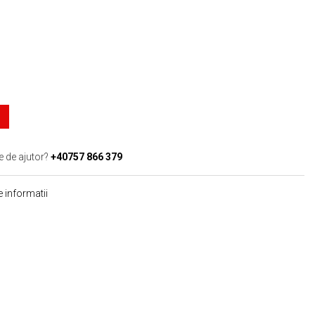
e de ajutor?
+40757 866 379
 informatii