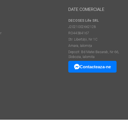
DATE COMERCIALE
DECOSES Life SRL
J2021002662128
r
RO44384167
Str. Libertății, Nr 1C
Amara, Ialomița
Depozit: Bd Matei Basarab, Nr 66,
Slobozia, Ialomita
Contacteaza-ne