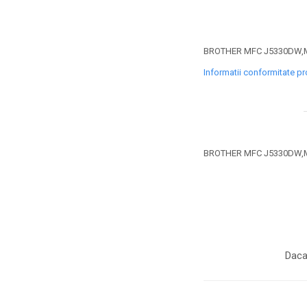
toner sau cele cu rezervor?
Care tip de cartuşe e mai
bun: OEM sau cele
compatibile?
Expediții fotografice – 5
BROTHER MFC J5330DW,M
locuri secrete din România
Informatii conformitate p
unde să mergi pentru a
Cum să-ți ordonezi eficient
face fotografii
documentele necesare din
casă?
De ce să nu renunți
niciodată la scrisul de
BROTHER MFC J5330DW,M
mână?
Top 5 cele mai misterioase
fotografii din istorie
Tehnica de birou și
efectele pe care le are
asupra sănătății. Cum
PC-ul, laptopul,
Daca
reduci riscurile?
imprimantele – ce să faci
ca să le prelungești viața?
5 Trenduri principale în