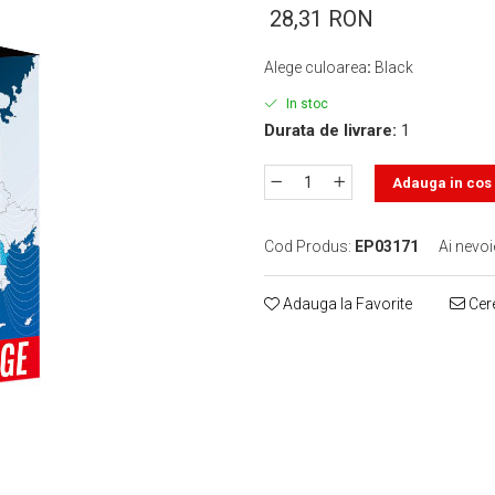
28,31 RON
Alege culoarea
:
Black
In stoc
Durata de livrare:
1
Adauga in cos
Cod Produs:
EP03171
Ai nevoi
Adauga la Favorite
Cere