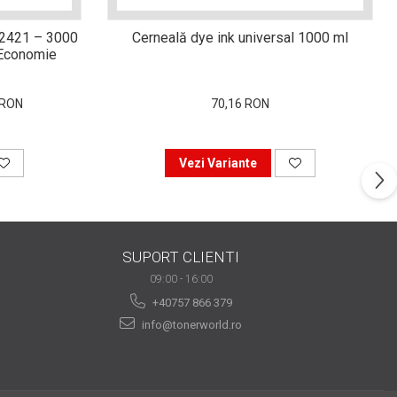
-2421 – 3000
Cerneală dye ink universal 1000 ml
i Economie
 RON
70,16 RON
Vezi Variante
SUPORT CLIENTI
09:00 - 16:00
+40757 866 379
info@tonerworld.ro