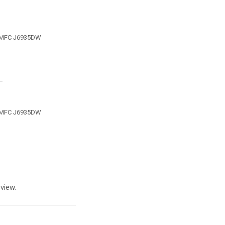
 MFC J6935DW
 MFC J6935DW
view.