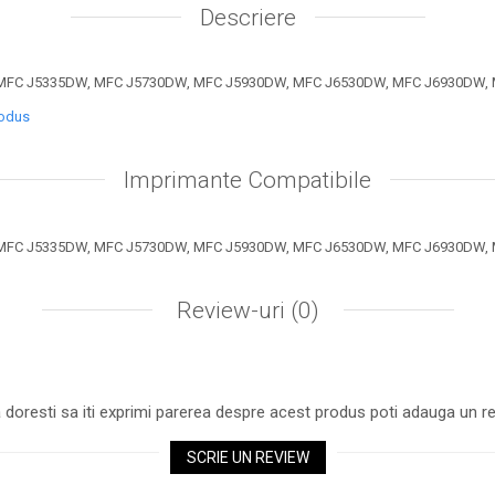
Descriere
FC J5335DW, MFC J5730DW, MFC J5930DW, MFC J6530DW, MFC J6930DW,
rodus
Imprimante Compatibile
FC J5335DW, MFC J5730DW, MFC J5930DW, MFC J6530DW, MFC J6930DW,
Review-uri
(0)
 doresti sa iti exprimi parerea despre acest produs poti adauga un re
SCRIE UN REVIEW