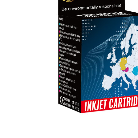
ajutorul unui printer 3D
Dezvoltarea pieții de
imprimante 3D folosite în
industria stomatologică
Evaluarea strategiei de
piață a imprimantelor 3D
până în 2026
Fericirea – starea care nu
poate fi amânată
Cum îți poți îngriji
imprimanta?
Imprimarea 3d în România
Reciclarea hârtiei – mituri
și adevăruri. Unde se
reciclează hârtia în
Fotografi care ne
România?
demonstrează că nu avem
nevoie de echipament
Care tip de imprimantă e
scump pentru a face
mai bun: imprimantele cu
fotografii bune