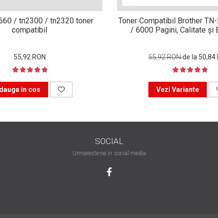
n660 / tn2300 / tn2320 toner
Toner Compatibil Brother TN
compatibil
/ 6000 Pagini, Calitate ș
55,92 RON
55,92 RON
de la 50,84
dauga in cos
Vezi Variante
SOCIAL
Urmareste-ne in social media