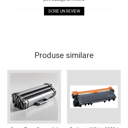
Xerox DocuCentre SC2020
– Noi perspective de
SCRIE UN REVIEW
imprimare în epoca digitală
Imprimarea 3D – ce ne
așteaptă în următorii 10
ani?
10 site-uri pe care îți vei
petrece timpul în mod
productiv
Care sunt cele mai bune
Produse similare
branduri de imprimante și
de ce?
5 site-uri pe care să le
folosești la imprimarea
fotografiilor
Recomandări pentru a
alege o imprimantă bună
Înlocuirea, în siguranță, a
cartușului pentru
imprimantă: 9 momente
Ce reprezintă și la ce
importante
folosesc imprimantele