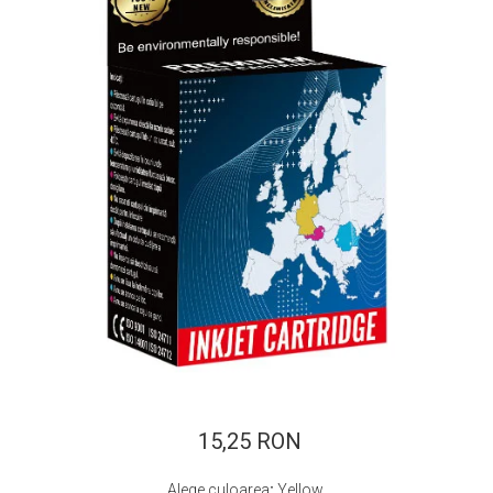
ajutorul unui printer 3D
Dezvoltarea pieții de
imprimante 3D folosite în
industria stomatologică
Evaluarea strategiei de
piață a imprimantelor 3D
până în 2026
Fericirea – starea care nu
poate fi amânată
Cum îți poți îngriji
imprimanta?
Imprimarea 3d în România
Reciclarea hârtiei – mituri
și adevăruri. Unde se
reciclează hârtia în
Fotografi care ne
România?
demonstrează că nu avem
nevoie de echipament
15,25 RON
Care tip de imprimantă e
scump pentru a face
mai bun: imprimantele cu
fotografii bune
Alege culoarea
:
Yellow