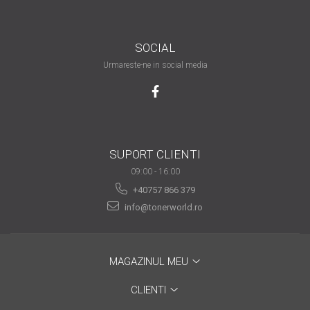
are nevoie de ajutor
Fă o alegere corectă
SOCIAL
pentru durabilitatea
Urmareste-ne in social media
funcționării unei
Cum să redai culoare
imprimante
clipelor din viața ta?
Comerț electronic –
avantaje
SUPORT CLIENTI
Ai nevoie de o imprimantă?
09:00 - 16:00
Fii atent la câteva detalii
+40757 866 379
înainte de a achiziționa una
Fii în pas cu noile tehnologii
info@tonerworld.ro
pentru confortul de zi cu zi
Transformăm strigătul
disperării S.O.S. în S.O.N.
MAGAZINUL MEU
Top 5 cele mai necesare
CLIENTI
gadgeturi pentru a ușura