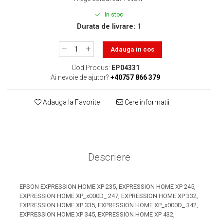
toner sau cele cu rezervor?
Care tip de cartuşe e mai
In stoc
bun: OEM sau cele
Durata de livrare:
1
compatibile?
Expediții fotografice – 5
locuri secrete din România
Adauga in cos
unde să mergi pentru a
Cum să-ți ordonezi eficient
Cod Produs:
EP04331
face fotografii
documentele necesare din
Ai nevoie de ajutor?
+40757 866 379
casă?
De ce să nu renunți
Adauga la Favorite
Cere informatii
niciodată la scrisul de
mână?
Top 5 cele mai misterioase
fotografii din istorie
Tehnica de birou și
Descriere
efectele pe care le are
asupra sănătății. Cum
PC-ul, laptopul,
reduci riscurile?
EPSON EXPRESSION HOME XP 235, EXPRESSION HOME XP 245,
imprimantele – ce să faci
EXPRESSION HOME XP_x000D_ 247, EXPRESSION HOME XP 332,
ca să le prelungești viața?
EXPRESSION HOME XP 335, EXPRESSION HOME XP_x000D_ 342,
5 Trenduri principale în
EXPRESSION HOME XP 345, EXPRESSION HOME XP 432,