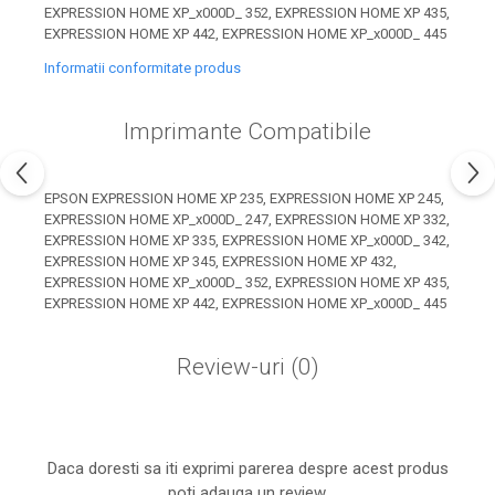
industria imprimării
EXPRESSION HOME XP_x000D_ 352, EXPRESSION HOME XP 435,
EXPRESSION HOME XP 442, EXPRESSION HOME XP_x000D_ 445
Tot ce trebuie să cunoști
Informatii conformitate produs
despre controversa privind
imprimarea armelor de foc
Karst Stone Paper – hârtie
3D
Imprimante Compatibile
ecologică făcută din piatră
Diferența dintre
EPSON EXPRESSION HOME XP 235, EXPRESSION HOME XP 245,
imprimantele inkjet și laser.
EXPRESSION HOME XP_x000D_ 247, EXPRESSION HOME XP 332,
Ce să alegi?
TOP 5 cele mai rentabile
EXPRESSION HOME XP 335, EXPRESSION HOME XP_x000D_ 342,
EXPRESSION HOME XP 345, EXPRESSION HOME XP 432,
imprimante moderne
EXPRESSION HOME XP_x000D_ 352, EXPRESSION HOME XP 435,
Cum să-ți îmbunătățești
EXPRESSION HOME XP 442, EXPRESSION HOME XP_x000D_ 445
memoria? 7 Tehnici
mnemonice eficiente
Review-uri
(0)
Viitorul cărților – e-bookuri
bazate pe descoperiri
și cărți fizice – ce ne
științifice
promit tehnologiile
5 metode pentru a-ți
moderne?
începe diminețile într-un
Daca doresti sa iti exprimi parerea despre acest produs
mod productiv
poti adauga un review.