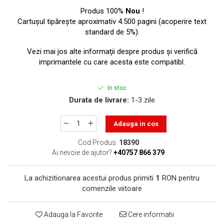
toner sau cele cu rezervor?
Care tip de cartuşe e mai
Produs 100%
Nou
!
bun: OEM sau cele
Cartuşul tipăreşte aproximativ 4.500 pagini (acoperire text
standard de 5%).
compatibile?
Expediții fotografice – 5
locuri secrete din România
Vezi mai jos alte informaţii despre produs şi verifică
unde să mergi pentru a
imprimantele cu care acesta este compatibl.
Cum să-ți ordonezi eficient
face fotografii
documentele necesare din
In stoc
casă?
De ce să nu renunți
Durata de livrare:
1-3 zile
niciodată la scrisul de
mână?
Adauga in cos
Top 5 cele mai misterioase
fotografii din istorie
Cod Produs:
18390
Ai nevoie de ajutor?
+40757 866 379
Tehnica de birou și
efectele pe care le are
La achizitionarea acestui produs primiti
1
RON pentru
asupra sănătății. Cum
PC-ul, laptopul,
comenzile viitoare
reduci riscurile?
imprimantele – ce să faci
ca să le prelungești viața?
5 Trenduri principale în
Adauga la Favorite
Cere informatii