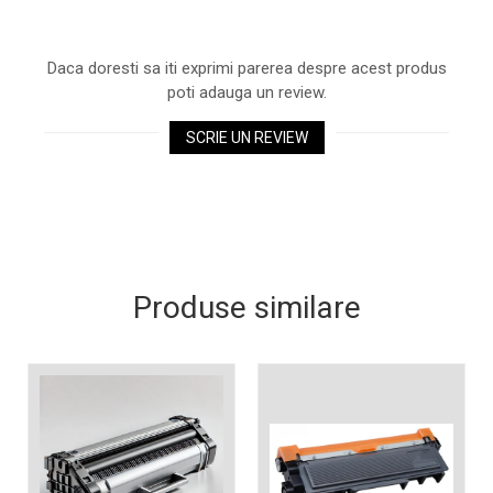
Xerox DocuCentre SC2020
– Noi perspective de
imprimare în epoca digitală
Daca doresti sa iti exprimi parerea despre acest produs
Imprimarea 3D – ce ne
poti adauga un review.
așteaptă în următorii 10
ani?
10 site-uri pe care îți vei
SCRIE UN REVIEW
petrece timpul în mod
productiv
Care sunt cele mai bune
branduri de imprimante și
de ce?
5 site-uri pe care să le
folosești la imprimarea
Produse similare
fotografiilor
Recomandări pentru a
alege o imprimantă bună
Înlocuirea, în siguranță, a
cartușului pentru
imprimantă: 9 momente
Ce reprezintă și la ce
importante
folosesc imprimantele