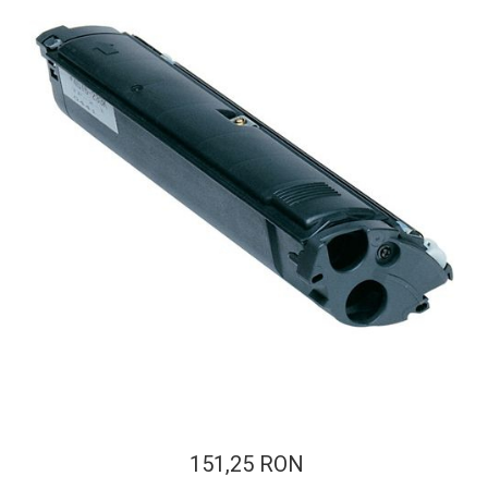
ajutorul unui printer 3D
Dezvoltarea pieții de
imprimante 3D folosite în
industria stomatologică
Evaluarea strategiei de
piață a imprimantelor 3D
până în 2026
Fericirea – starea care nu
poate fi amânată
Cum îți poți îngriji
imprimanta?
Imprimarea 3d în România
Reciclarea hârtiei – mituri
și adevăruri. Unde se
reciclează hârtia în
Fotografi care ne
România?
demonstrează că nu avem
nevoie de echipament
Care tip de imprimantă e
scump pentru a face
151,25 RON
mai bun: imprimantele cu
fotografii bune