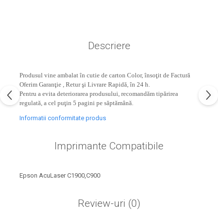
industria imprimării
Tot ce trebuie să cunoști
despre controversa privind
imprimarea armelor de foc
Descriere
Karst Stone Paper – hârtie
3D
ecologică făcută din piatră
Produsul vine ambalat în cutie de carton Color, însoţit de Factură
Diferența dintre
Oferim Garanţie , Retur şi Livrare Rapidă, în 24 h.
imprimantele inkjet și laser.
Pentru a evita deteriorarea produsului, recomandăm tipărirea
Ce să alegi?
regulată, a cel puţin 5 pagini pe săptămână.
TOP 5 cele mai rentabile
imprimante moderne
Informatii conformitate produs
Cum să-ți îmbunătățești
Imprimante Compatibile
memoria? 7 Tehnici
mnemonice eficiente
Viitorul cărților – e-bookuri
bazate pe descoperiri
și cărți fizice – ce ne
Epson AcuLaser C1900,C900
științifice
promit tehnologiile
5 metode pentru a-ți
moderne?
Review-uri
(0)
începe diminețile într-un
mod productiv