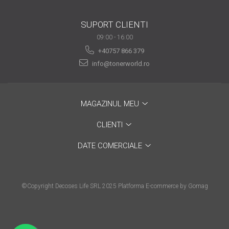
are nevoie de ajutor
SUPORT CLIENTI
Fă o alegere corectă
09:00 - 16:00
pentru durabilitatea
+40757 866 379
funcționării unei
Cum să redai culoare
imprimante
info@tonerworld.ro
clipelor din viața ta?
Comerț electronic –
avantaje
MAGAZINUL MEU
Ai nevoie de o imprimantă?
CLIENTI
Fii atent la câteva detalii
înainte de a achiziționa una
DATE COMERCIALE
Fii în pas cu noile tehnologii
pentru confortul de zi cu zi
Transformăm strigătul
©Copyright Decoses Life SRL 2025
Platforma E-commerce by Gomag
disperării S.O.S. în S.O.N.
Top 5 cele mai necesare
gadgeturi pentru a ușura