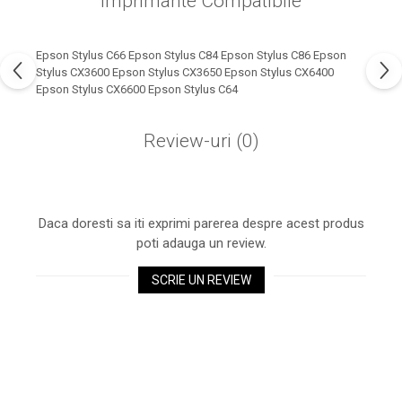
Imprimante Compatibile
industria imprimării
Tot ce trebuie să cunoști
Epson Stylus C66 Epson Stylus C84 Epson Stylus C86 Epson
despre controversa privind
Stylus CX3600 Epson Stylus CX3650 Epson Stylus CX6400
imprimarea armelor de foc
Karst Stone Paper – hârtie
Epson Stylus CX6600 Epson Stylus C64
3D
ecologică făcută din piatră
Review-uri
(0)
Diferența dintre
imprimantele inkjet și laser.
Ce să alegi?
TOP 5 cele mai rentabile
imprimante moderne
Daca doresti sa iti exprimi parerea despre acest produs
poti adauga un review.
Cum să-ți îmbunătățești
memoria? 7 Tehnici
SCRIE UN REVIEW
mnemonice eficiente
Viitorul cărților – e-bookuri
bazate pe descoperiri
și cărți fizice – ce ne
științifice
promit tehnologiile
5 metode pentru a-ți
moderne?
începe diminețile într-un
mod productiv