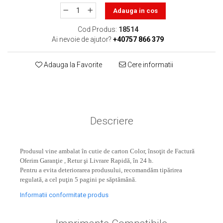
toner sau cele cu rezervor?
Care tip de cartuşe e mai
Adauga in cos
bun: OEM sau cele
Cod Produs:
18514
compatibile?
Expediții fotografice – 5
Ai nevoie de ajutor?
+40757 866 379
locuri secrete din România
unde să mergi pentru a
Adauga la Favorite
Cere informatii
Cum să-ți ordonezi eficient
face fotografii
documentele necesare din
casă?
De ce să nu renunți
niciodată la scrisul de
Descriere
mână?
Top 5 cele mai misterioase
fotografii din istorie
Produsul vine ambalat în cutie de carton Color, însoţit de Factură
Tehnica de birou și
Oferim Garanţie , Retur şi Livrare Rapidă, în 24 h.
efectele pe care le are
Pentru a evita deteriorarea produsului, recomandăm tipărirea
asupra sănătății. Cum
regulată, a cel puţin 5 pagini pe săptămână.
PC-ul, laptopul,
reduci riscurile?
Informatii conformitate produs
imprimantele – ce să faci
ca să le prelungești viața?
5 Trenduri principale în