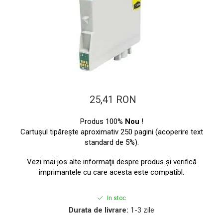
ajutorul unui printer 3D
Dezvoltarea pieții de
imprimante 3D folosite în
industria stomatologică
Evaluarea strategiei de
piață a imprimantelor 3D
până în 2026
Fericirea – starea care nu
poate fi amânată
Cum îți poți îngriji
25,41 RON
imprimanta?
Produs 100%
Nou
!
Imprimarea 3d în România
Cartuşul tipăreşte aproximativ 250 pagini (acoperire text
standard de 5%).
Reciclarea hârtiei – mituri
și adevăruri. Unde se
Vezi mai jos alte informaţii despre produs şi verifică
reciclează hârtia în
imprimantele cu care acesta este compatibl.
Fotografi care ne
România?
demonstrează că nu avem
nevoie de echipament
In stoc
Care tip de imprimantă e
scump pentru a face
Durata de livrare:
1-3 zile
mai bun: imprimantele cu
fotografii bune