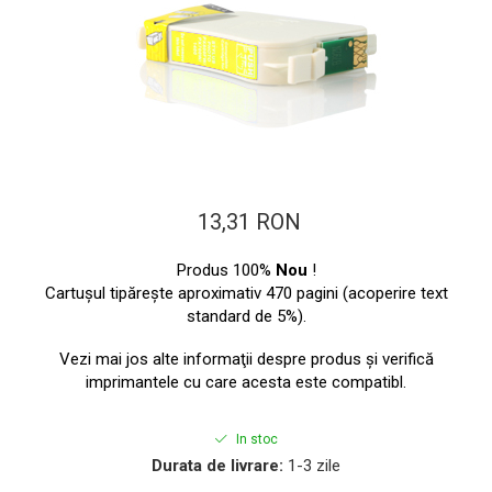
ajutorul unui printer 3D
Dezvoltarea pieții de
imprimante 3D folosite în
industria stomatologică
Evaluarea strategiei de
piață a imprimantelor 3D
până în 2026
Fericirea – starea care nu
poate fi amânată
Cum îți poți îngriji
13,31 RON
imprimanta?
Produs 100%
Nou
!
Imprimarea 3d în România
Cartuşul tipăreşte aproximativ 470 pagini (acoperire text
Reciclarea hârtiei – mituri
standard de 5%).
și adevăruri. Unde se
Vezi mai jos alte informaţii despre produs şi verifică
reciclează hârtia în
Fotografi care ne
imprimantele cu care acesta este compatibl.
România?
demonstrează că nu avem
nevoie de echipament
In stoc
Care tip de imprimantă e
scump pentru a face
Durata de livrare:
1-3 zile
mai bun: imprimantele cu
fotografii bune