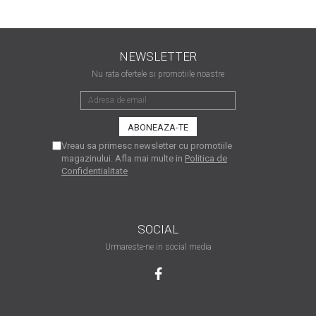
matriceale?
3 sfaturi care te vor ajuta
să moderezi consumul de
tuș din cartușele
NEWSLETTER
Vrei să știi cum se reumple
imprimantei
Nu rata ofertele si promotiile noastre
un cartuș? Iată câteva
explicații care-ți vor prinde
O recapitulare necesară: 5
bine
avantaje clare ale
imprimantelor de tip inkjet
Întreținerea corectă a
Vreau sa primesc newsletter cu promotiile
magazinului. Afla mai multe in
Politica de
imprimantelor
Confidentialitate
multifuncționale
Tipuri de imprimante. Ce
alegi – inkjet sau laser?
SOCIAL
4 aplicații care te vor ajuta
să devii mai organizat
Urmareste-ne in social media
Curiozități despre
imprimante
Semne că imprimanta ta