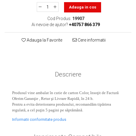
toner sau cele cu rezervor?
Care tip de cartuşe e mai
Adauga in cos
bun: OEM sau cele
Cod Produs:
19907
compatibile?
Expediții fotografice – 5
Ai nevoie de ajutor?
+40757 866 379
locuri secrete din România
unde să mergi pentru a
Adauga la Favorite
Cere informatii
Cum să-ți ordonezi eficient
face fotografii
documentele necesare din
casă?
De ce să nu renunți
niciodată la scrisul de
mână?
Descriere
Top 5 cele mai misterioase
fotografii din istorie
Produsul vine ambalat în cutie de carton Color, însoţit de Factură
Tehnica de birou și
Oferim Garanţie , Retur şi Livrare Rapidă, în 24 h.
efectele pe care le are
Pentru a evita deteriorarea produsului, recomandăm tipărirea
asupra sănătății. Cum
regulată, a cel puţin 5 pagini pe săptămână.
PC-ul, laptopul,
reduci riscurile?
imprimantele – ce să faci
Informatii conformitate produs
ca să le prelungești viața?
5 Trenduri principale în