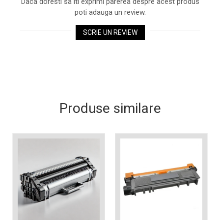
Daca doresti sa iti exprimi parerea despre acest produs
industria imprimării
poti adauga un review.
Tot ce trebuie să cunoști
despre controversa privind
SCRIE UN REVIEW
imprimarea armelor de foc
Karst Stone Paper – hârtie
3D
ecologică făcută din piatră
Diferența dintre
imprimantele inkjet și laser.
Ce să alegi?
Produse similare
TOP 5 cele mai rentabile
imprimante moderne
Cum să-ți îmbunătățești
memoria? 7 Tehnici
mnemonice eficiente
Viitorul cărților – e-bookuri
bazate pe descoperiri
și cărți fizice – ce ne
științifice
promit tehnologiile
5 metode pentru a-ți
moderne?
începe diminețile într-un
mod productiv