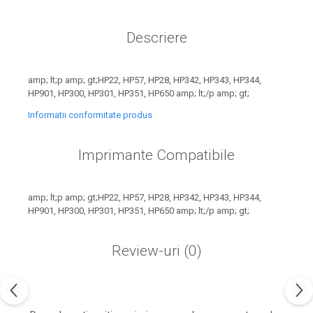
toner sau cele cu rezervor?
Care tip de cartuşe e mai
bun: OEM sau cele
Descriere
compatibile?
Expediții fotografice – 5
locuri secrete din România
amp; lt;p amp; gt;HP22, HP57, HP28, HP342, HP343, HP344,
unde să mergi pentru a
Cum să-ți ordonezi eficient
HP901, HP300, HP301, HP351, HP650 amp; lt;/p amp; gt;
face fotografii
documentele necesare din
Informatii conformitate produs
casă?
De ce să nu renunți
niciodată la scrisul de
Imprimante Compatibile
mână?
Top 5 cele mai misterioase
fotografii din istorie
amp; lt;p amp; gt;HP22, HP57, HP28, HP342, HP343, HP344,
HP901, HP300, HP301, HP351, HP650 amp; lt;/p amp; gt;
Tehnica de birou și
efectele pe care le are
Review-uri
(0)
asupra sănătății. Cum
PC-ul, laptopul,
reduci riscurile?
imprimantele – ce să faci
ca să le prelungești viața?
5 Trenduri principale în