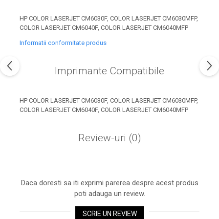
industria imprimării
HP COLOR LASERJET CM6030F, COLOR LASERJET CM6030MFP,
Tot ce trebuie să cunoști
COLOR LASERJET CM6040F, COLOR LASERJET CM6040MFP
despre controversa privind
imprimarea armelor de foc
Informatii conformitate produs
Karst Stone Paper – hârtie
3D
ecologică făcută din piatră
Imprimante Compatibile
Diferența dintre
imprimantele inkjet și laser.
Ce să alegi?
HP COLOR LASERJET CM6030F, COLOR LASERJET CM6030MFP,
TOP 5 cele mai rentabile
COLOR LASERJET CM6040F, COLOR LASERJET CM6040MFP
imprimante moderne
Cum să-ți îmbunătățești
Review-uri
(0)
memoria? 7 Tehnici
mnemonice eficiente
Viitorul cărților – e-bookuri
bazate pe descoperiri
și cărți fizice – ce ne
științifice
Daca doresti sa iti exprimi parerea despre acest produs
promit tehnologiile
5 metode pentru a-ți
poti adauga un review.
moderne?
începe diminețile într-un
SCRIE UN REVIEW
mod productiv