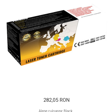
ajutorul unui printer 3D
Dezvoltarea pieții de
imprimante 3D folosite în
industria stomatologică
Evaluarea strategiei de
piață a imprimantelor 3D
până în 2026
Fericirea – starea care nu
poate fi amânată
Cum îți poți îngriji
imprimanta?
Imprimarea 3d în România
Reciclarea hârtiei – mituri
și adevăruri. Unde se
reciclează hârtia în
Fotografi care ne
România?
demonstrează că nu avem
nevoie de echipament
282,05 RON
Care tip de imprimantă e
scump pentru a face
mai bun: imprimantele cu
fotografii bune
Alege culoarea
:
Black