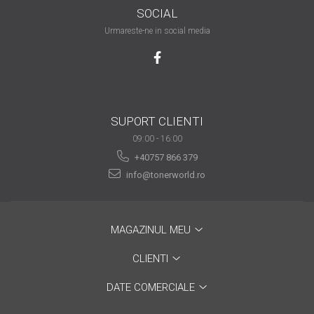
SOCIAL
are nevoie de ajutor
Urmareste-ne in social media
Fă o alegere corectă
pentru durabilitatea
funcționării unei
Cum să redai culoare
imprimante
clipelor din viața ta?
Comerț electronic –
SUPORT CLIENTI
avantaje
09:00 - 16:00
+40757 866 379
Ai nevoie de o imprimantă?
info@tonerworld.ro
Fii atent la câteva detalii
înainte de a achiziționa una
Fii în pas cu noile tehnologii
pentru confortul de zi cu zi
MAGAZINUL MEU
Transformăm strigătul
CLIENTI
disperării S.O.S. în S.O.N.
Top 5 cele mai necesare
DATE COMERCIALE
gadgeturi pentru a ușura