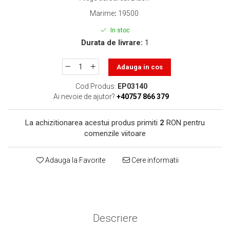
toner sau cele cu rezervor?
Care tip de cartuşe e mai
Marime
:
19500
bun: OEM sau cele
In stoc
compatibile?
Expediții fotografice – 5
Durata de livrare:
1
locuri secrete din România
unde să mergi pentru a
Adauga in cos
Cum să-ți ordonezi eficient
face fotografii
documentele necesare din
Cod Produs:
EP03140
casă?
Ai nevoie de ajutor?
+40757 866 379
De ce să nu renunți
niciodată la scrisul de
La achizitionarea acestui produs primiti
2
RON pentru
mână?
Top 5 cele mai misterioase
comenzile viitoare
fotografii din istorie
Tehnica de birou și
Adauga la Favorite
Cere informatii
efectele pe care le are
asupra sănătății. Cum
PC-ul, laptopul,
reduci riscurile?
imprimantele – ce să faci
ca să le prelungești viața?
Descriere
5 Trenduri principale în