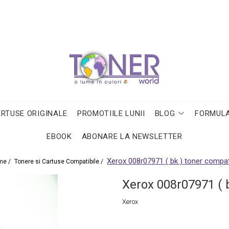
ARTUSE ORIGINALE
PROMOTIILE LUNII
BLOG
FORMULA
EBOOK
ABONARE LA NEWSLETTER
Xerox 008r07971 ( bk ) toner compat
me /
Tonere si Cartuse Compatibile /
Xerox 008r07971 ( b
Xerox