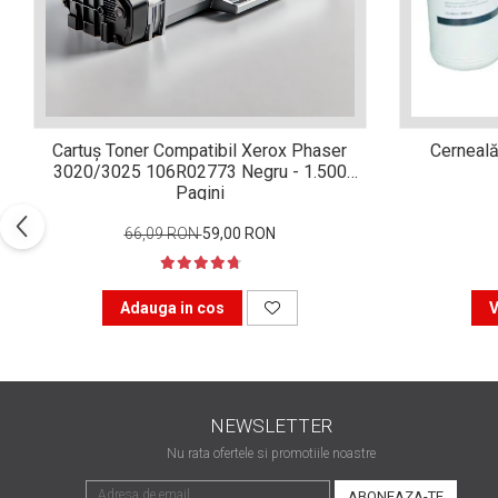
Xerox DocuCentre SC2020
– Noi perspective de
imprimare în epoca digitală
Imprimarea 3D – ce ne
așteaptă în următorii 10
ani?
10 site-uri pe care îți vei
Cartuș Toner Compatibil Xerox Phaser
Cerneală
petrece timpul în mod
3020/3025 106R02773 Negru - 1.500
productiv
Pagini
Care sunt cele mai bune
branduri de imprimante și
66,09 RON
59,00 RON
de ce?
5 site-uri pe care să le
folosești la imprimarea
Adauga in cos
V
fotografiilor
Recomandări pentru a
alege o imprimantă bună
Înlocuirea, în siguranță, a
NEWSLETTER
cartușului pentru
imprimantă: 9 momente
Nu rata ofertele si promotiile noastre
Ce reprezintă și la ce
importante
folosesc imprimantele