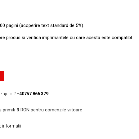
00 pagini (acoperire text standard de 5%).
pre produs şi verifică imprimantele cu care acesta este compatibl.
e ajutor?
+40757 866 379
s primiti
3
RON pentru comenzile viitoare
 informatii