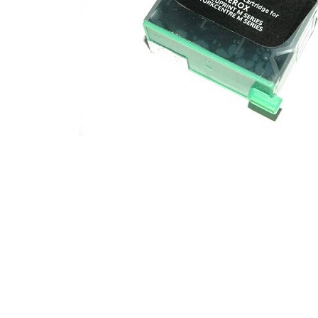
ajutorul unui printer 3D
Dezvoltarea pieții de
imprimante 3D folosite în
industria stomatologică
Evaluarea strategiei de
piață a imprimantelor 3D
până în 2026
Fericirea – starea care nu
poate fi amânată
Cum îți poți îngriji
imprimanta?
Imprimarea 3d în România
Reciclarea hârtiei – mituri
și adevăruri. Unde se
reciclează hârtia în
Fotografi care ne
România?
demonstrează că nu avem
nevoie de echipament
Care tip de imprimantă e
scump pentru a face
mai bun: imprimantele cu
fotografii bune