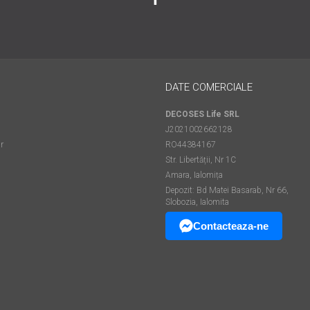
DATE COMERCIALE
DECOSES Life SRL
J2021002662128
r
RO44384167
Str. Libertății, Nr 1C
Amara, Ialomița
Depozit: Bd Matei Basarab, Nr 66,
Slobozia, Ialomita
Contacteaza-ne