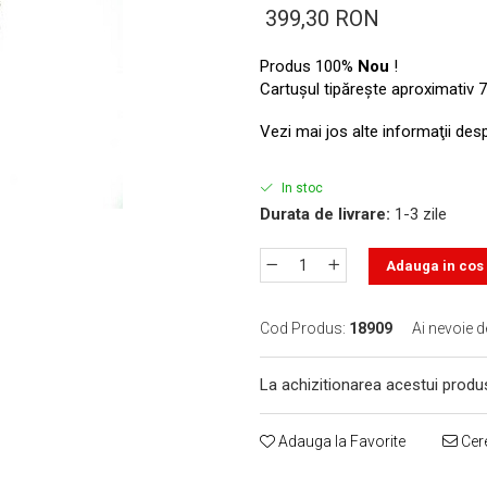
399,30 RON
Produs 100%
Nou
!
Cartuşul tipăreşte aproximativ 7
Vezi mai jos alte informaţii des
In stoc
Durata de livrare:
1-3 zile
Adauga in cos
Cod Produs:
18909
Ai nevoie d
La achizitionarea acestui produ
Adauga la Favorite
Cere