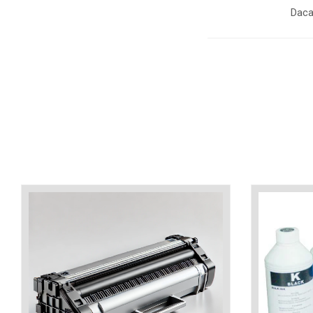
industria imprimării
Daca
Tot ce trebuie să cunoști
despre controversa privind
imprimarea armelor de foc
Karst Stone Paper – hârtie
3D
ecologică făcută din piatră
Diferența dintre
imprimantele inkjet și laser.
Ce să alegi?
TOP 5 cele mai rentabile
imprimante moderne
Cum să-ți îmbunătățești
memoria? 7 Tehnici
mnemonice eficiente
Viitorul cărților – e-bookuri
bazate pe descoperiri
și cărți fizice – ce ne
științifice
promit tehnologiile
5 metode pentru a-ți
moderne?
începe diminețile într-un
mod productiv