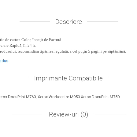
Descriere
ie de carton Color, însoţit de Factură
ivrare Rapidă, în 24 h.
produsului, recomandăm tipărirea regulată, a cel puţin 5 pagini pe săptămână.
rodus
Imprimante Compatibile
erox DocuPrint M760, Xerox Workcentre M950 Xerox DocuPrint M750
Review-uri
(0)