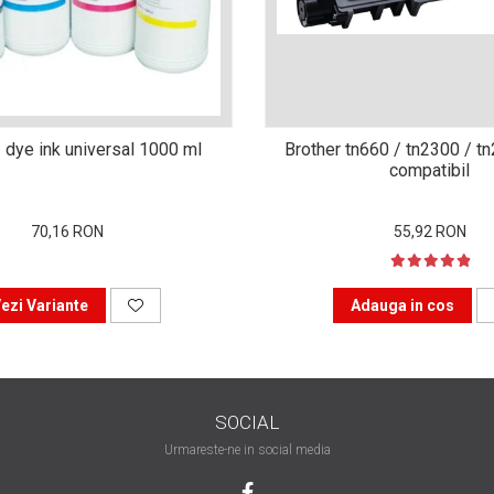
 dye ink universal 1000 ml
Brother tn660 / tn2300 / t
compatibil
70,16 RON
55,92 RON
ezi Variante
Adauga in cos
SOCIAL
Urmareste-ne in social media