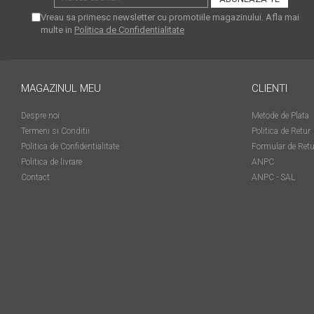
matriceale?
Vreau sa primesc newsletter cu promotiile magazinului. Afla mai
3 sfaturi care te vor ajuta
multe in
Politica de Confidentialitate
să moderezi consumul de
tuș din cartușele
Vrei să știi cum se reumple
imprimantei
un cartuș? Iată câteva
MAGAZINUL MEU
CLIENTI
explicații care-ți vor prinde
O recapitulare necesară: 5
bine
Despre noi
Metode de Plata
avantaje clare ale
Termeni si Conditii
Politica de Retur
imprimantelor de tip inkjet
Întreținerea corectă a
Politica de Confidentialitate
Formular de Retu
imprimantelor
Politica de livrare
ANPC
multifuncționale
Contact
ANPC - SAL
Tipuri de imprimante. Ce
alegi – inkjet sau laser?
4 aplicații care te vor ajuta
să devii mai organizat
Curiozități despre
imprimante
Semne că imprimanta ta