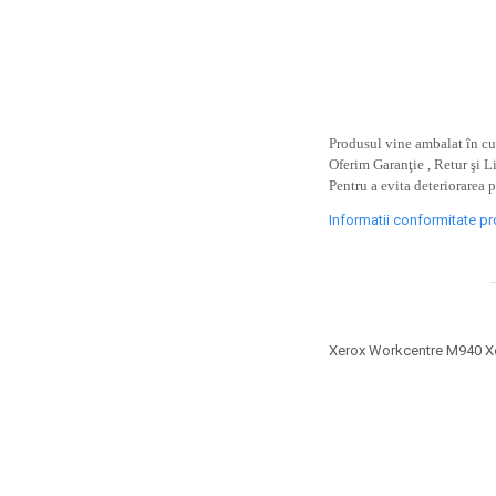
toner sau cele cu rezervor?
Care tip de cartuşe e mai
bun: OEM sau cele
compatibile?
Expediții fotografice – 5
locuri secrete din România
unde să mergi pentru a
Produsul vine ambalat în cut
Cum să-ți ordonezi eficient
face fotografii
Oferim Garanţie , Retur şi L
documentele necesare din
Pentru a evita deteriorarea 
casă?
De ce să nu renunți
Informatii conformitate p
niciodată la scrisul de
mână?
Top 5 cele mai misterioase
fotografii din istorie
Tehnica de birou și
Xerox Workcentre M940 X
efectele pe care le are
asupra sănătății. Cum
PC-ul, laptopul,
reduci riscurile?
imprimantele – ce să faci
ca să le prelungești viața?
5 Trenduri principale în