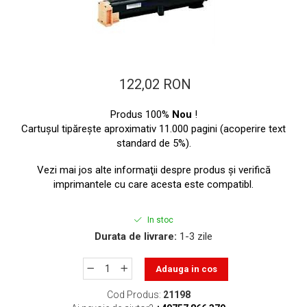
ajutorul unui printer 3D
Dezvoltarea pieții de
imprimante 3D folosite în
industria stomatologică
Evaluarea strategiei de
piață a imprimantelor 3D
122,02 RON
până în 2026
Fericirea – starea care nu
poate fi amânată
Produs 100%
Nou
!
Cartuşul tipăreşte aproximativ 11.000 pagini (acoperire text
Cum îți poți îngriji
standard de 5%).
imprimanta?
Vezi mai jos alte informaţii despre produs şi verifică
Imprimarea 3d în România
imprimantele cu care acesta este compatibl.
Reciclarea hârtiei – mituri
și adevăruri. Unde se
In stoc
reciclează hârtia în
Durata de livrare:
1-3 zile
Fotografi care ne
România?
demonstrează că nu avem
Adauga in cos
nevoie de echipament
Care tip de imprimantă e
scump pentru a face
mai bun: imprimantele cu
Cod Produs:
21198
fotografii bune