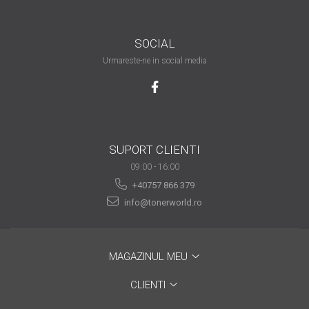
are nevoie de ajutor
Fă o alegere corectă
SOCIAL
pentru durabilitatea
Urmareste-ne in social media
funcționării unei
Cum să redai culoare
imprimante
clipelor din viața ta?
Comerț electronic –
avantaje
SUPORT CLIENTI
Ai nevoie de o imprimantă?
09:00 - 16:00
Fii atent la câteva detalii
+40757 866 379
înainte de a achiziționa una
Fii în pas cu noile tehnologii
info@tonerworld.ro
pentru confortul de zi cu zi
Transformăm strigătul
MAGAZINUL MEU
disperării S.O.S. în S.O.N.
Top 5 cele mai necesare
CLIENTI
gadgeturi pentru a ușura