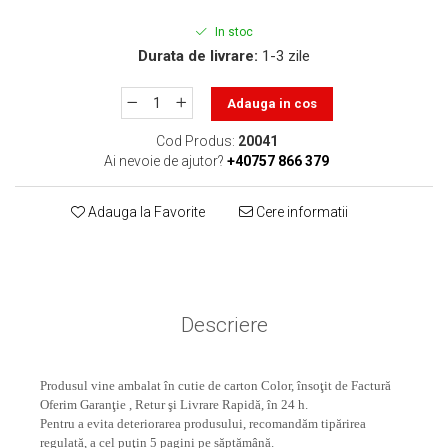
toner sau cele cu rezervor?
Care tip de cartuşe e mai
In stoc
bun: OEM sau cele
Durata de livrare:
1-3 zile
compatibile?
Expediții fotografice – 5
locuri secrete din România
Adauga in cos
unde să mergi pentru a
Cum să-ți ordonezi eficient
Cod Produs:
20041
face fotografii
documentele necesare din
Ai nevoie de ajutor?
+40757 866 379
casă?
De ce să nu renunți
Adauga la Favorite
Cere informatii
niciodată la scrisul de
mână?
Top 5 cele mai misterioase
fotografii din istorie
Tehnica de birou și
Descriere
efectele pe care le are
asupra sănătății. Cum
PC-ul, laptopul,
reduci riscurile?
Produsul vine ambalat în cutie de carton Color, însoţit de Factură
imprimantele – ce să faci
Oferim Garanţie , Retur şi Livrare Rapidă, în 24 h.
ca să le prelungești viața?
Pentru a evita deteriorarea produsului, recomandăm tipărirea
5 Trenduri principale în
regulată, a cel puţin 5 pagini pe săptămână.