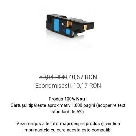
ajutorul unui printer 3D
Dezvoltarea pieții de
imprimante 3D folosite în
industria stomatologică
Evaluarea strategiei de
piață a imprimantelor 3D
până în 2026
Fericirea – starea care nu
poate fi amânată
Cum îți poți îngriji
imprimanta?
50,84 RON
40,67 RON
Imprimarea 3d în România
Economisesti:
10,17
RON
Reciclarea hârtiei – mituri
și adevăruri. Unde se
Produs 100%
Nou
!
reciclează hârtia în
Fotografi care ne
Cartuşul tipăreşte aproximativ 1.000 pagini (acoperire text
România?
standard de 5%).
demonstrează că nu avem
nevoie de echipament
Care tip de imprimantă e
Vezi mai jos alte informaţii despre produs şi verifică
scump pentru a face
imprimantele cu care acesta este compatibl.
mai bun: imprimantele cu
fotografii bune