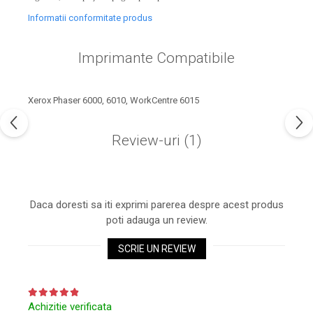
industria imprimării
Informatii conformitate produs
Tot ce trebuie să cunoști
despre controversa privind
Imprimante Compatibile
imprimarea armelor de foc
Karst Stone Paper – hârtie
3D
ecologică făcută din piatră
Xerox Phaser 6000, 6010, WorkCentre 6015
Diferența dintre
imprimantele inkjet și laser.
Review-uri
(1)
Ce să alegi?
TOP 5 cele mai rentabile
imprimante moderne
Cum să-ți îmbunătățești
Daca doresti sa iti exprimi parerea despre acest produs
memoria? 7 Tehnici
poti adauga un review.
mnemonice eficiente
Viitorul cărților – e-bookuri
bazate pe descoperiri
SCRIE UN REVIEW
și cărți fizice – ce ne
științifice
promit tehnologiile
5 metode pentru a-ți
moderne?
începe diminețile într-un
Achizitie verificata
mod productiv