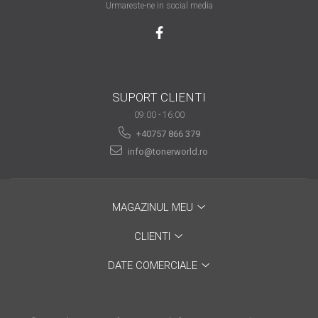
Urmareste-ne in social media
are nevoie de ajutor
Fă o alegere corectă
pentru durabilitatea
funcționării unei
Cum să redai culoare
imprimante
SUPORT CLIENTI
clipelor din viața ta?
09:00 - 16:00
Comerț electronic –
+40757 866 379
avantaje
info@tonerworld.ro
Ai nevoie de o imprimantă?
Fii atent la câteva detalii
înainte de a achiziționa una
Fii în pas cu noile tehnologii
MAGAZINUL MEU
pentru confortul de zi cu zi
CLIENTI
Transformăm strigătul
disperării S.O.S. în S.O.N.
DATE COMERCIALE
Top 5 cele mai necesare
gadgeturi pentru a ușura