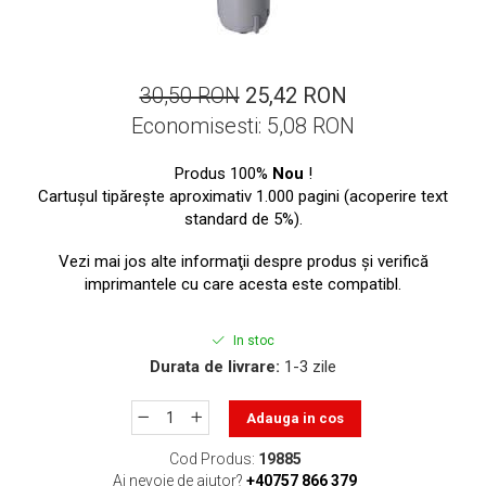
ajutorul unui printer 3D
Dezvoltarea pieții de
imprimante 3D folosite în
industria stomatologică
Evaluarea strategiei de
30,50 RON
25,42 RON
piață a imprimantelor 3D
Economisesti:
5,08
RON
până în 2026
Fericirea – starea care nu
poate fi amânată
Produs 100%
Nou
!
Cartuşul tipăreşte aproximativ 1.000 pagini (acoperire text
Cum îți poți îngriji
standard de 5%).
imprimanta?
Vezi mai jos alte informaţii despre produs şi verifică
Imprimarea 3d în România
imprimantele cu care acesta este compatibl.
Reciclarea hârtiei – mituri
și adevăruri. Unde se
In stoc
reciclează hârtia în
Durata de livrare:
1-3 zile
Fotografi care ne
România?
demonstrează că nu avem
Adauga in cos
nevoie de echipament
Care tip de imprimantă e
scump pentru a face
Cod Produs:
19885
mai bun: imprimantele cu
fotografii bune
Ai nevoie de ajutor?
+40757 866 379