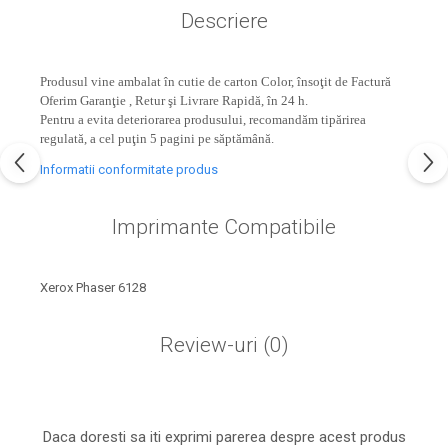
industria imprimării
Descriere
Tot ce trebuie să cunoști
despre controversa privind
Produsul vine ambalat în cutie de carton Color, însoţit de Factură
imprimarea armelor de foc
Karst Stone Paper – hârtie
Oferim Garanţie , Retur şi Livrare Rapidă, în 24 h.
3D
Pentru a evita deteriorarea produsului, recomandăm tipărirea
ecologică făcută din piatră
regulată, a cel puţin 5 pagini pe săptămână.
Diferența dintre
Informatii conformitate produs
imprimantele inkjet și laser.
Ce să alegi?
TOP 5 cele mai rentabile
Imprimante Compatibile
imprimante moderne
Cum să-ți îmbunătățești
Xerox Phaser 6128
memoria? 7 Tehnici
mnemonice eficiente
Viitorul cărților – e-bookuri
Review-uri
(0)
bazate pe descoperiri
și cărți fizice – ce ne
științifice
promit tehnologiile
5 metode pentru a-ți
moderne?
începe diminețile într-un
Daca doresti sa iti exprimi parerea despre acest produs
mod productiv