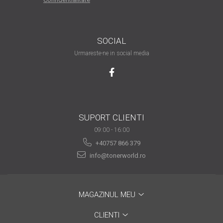
are nevoie de ajutor
Fă o alegere corectă
pentru durabilitatea
SOCIAL
funcționării unei
Urmareste-ne in social media
Cum să redai culoare
imprimante
clipelor din viața ta?
Comerț electronic –
avantaje
Ai nevoie de o imprimantă?
SUPORT CLIENTI
Fii atent la câteva detalii
09:00 - 16:00
înainte de a achiziționa una
+40757 866 379
Fii în pas cu noile tehnologii
pentru confortul de zi cu zi
info@tonerworld.ro
Transformăm strigătul
disperării S.O.S. în S.O.N.
MAGAZINUL MEU
Top 5 cele mai necesare
gadgeturi pentru a ușura
CLIENTI