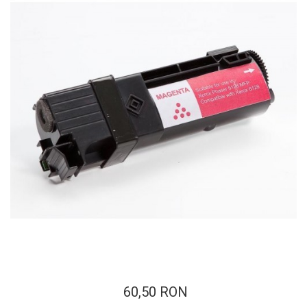
ajutorul unui printer 3D
Dezvoltarea pieții de
imprimante 3D folosite în
industria stomatologică
Evaluarea strategiei de
piață a imprimantelor 3D
până în 2026
Fericirea – starea care nu
poate fi amânată
Cum îți poți îngriji
imprimanta?
Imprimarea 3d în România
Reciclarea hârtiei – mituri
și adevăruri. Unde se
reciclează hârtia în
Fotografi care ne
România?
demonstrează că nu avem
nevoie de echipament
Care tip de imprimantă e
scump pentru a face
60,50 RON
mai bun: imprimantele cu
fotografii bune