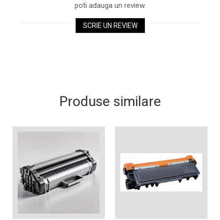
Xerox DocuCentre SC2020
poti adauga un review.
– Noi perspective de
SCRIE UN REVIEW
imprimare în epoca digitală
Imprimarea 3D – ce ne
așteaptă în următorii 10
ani?
10 site-uri pe care îți vei
petrece timpul în mod
productiv
Care sunt cele mai bune
Produse similare
branduri de imprimante și
de ce?
5 site-uri pe care să le
folosești la imprimarea
fotografiilor
Recomandări pentru a
alege o imprimantă bună
Înlocuirea, în siguranță, a
cartușului pentru
imprimantă: 9 momente
Ce reprezintă și la ce
importante
folosesc imprimantele