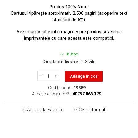
toner sau cele cu rezervor?
Care tip de cartuşe e mai
Produs 100%
Nou
!
bun: OEM sau cele
Cartuşul tipăreşte aproximativ 2.500 pagini (acoperire text
standard de 5%).
compatibile?
Expediții fotografice – 5
locuri secrete din România
Vezi mai jos alte informaţii despre produs şi verifică
unde să mergi pentru a
imprimantele cu care acesta este compatibl.
Cum să-ți ordonezi eficient
face fotografii
documentele necesare din
In stoc
casă?
De ce să nu renunți
Durata de livrare:
1-3 zile
niciodată la scrisul de
mână?
Adauga in cos
Top 5 cele mai misterioase
fotografii din istorie
Cod Produs:
19889
Ai nevoie de ajutor?
+40757 866 379
Tehnica de birou și
efectele pe care le are
Adauga la Favorite
Cere informatii
asupra sănătății. Cum
PC-ul, laptopul,
reduci riscurile?
imprimantele – ce să faci
ca să le prelungești viața?
5 Trenduri principale în