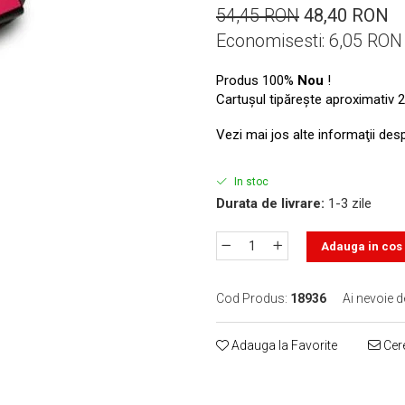
54,45 RON
48,40 RON
Economisesti:
6,05
RON
Produs 100%
Nou
!
Cartuşul tipăreşte aproximativ 2
Vezi mai jos alte informaţii des
In stoc
Durata de livrare:
1-3 zile
Adauga in cos
Cod Produs:
18936
Ai nevoie d
Adauga la Favorite
Cere