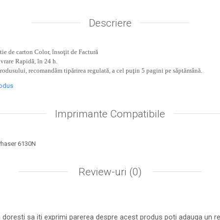
Descriere
ie de carton Color, însoţit de Factură
ivrare Rapidă, în 24 h.
produsului, recomandăm tipărirea regulată, a cel puţin 5 pagini pe săptămână.
rodus
Imprimante Compatibile
Phaser 6130N
Review-uri
(0)
 doresti sa iti exprimi parerea despre acest produs poti adauga un re