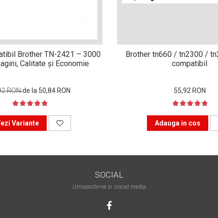
tibil Brother TN-2421 – 3000
Brother tn660 / tn2300 / t
agini, Calitate și Economie
compatibil
92 RON
de la 50,84 RON
55,92 RON
ezi Variante
Adauga in cos
SOCIAL
Urmareste-ne in social media