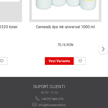
n2320 toner
Cerneală dye ink universal 1000 ml
70,16 RON
Vezi Variante
SUPORT CLIENTI
09:00 - 16:00
+40757 866 379
info@tonerworld.ro