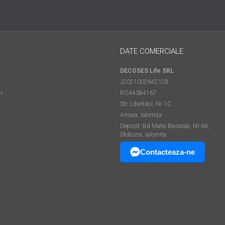
DATE COMERCIALE
DECOSES Life SRL
J2021002662128
r
RO44384167
Str. Libertății, Nr 1C
Amara, Ialomița
Depozit: Bd Matei Basarab, Nr 66,
Slobozia, Ialomita
Contacteaza-ne