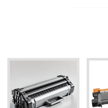
industria imprimării
Tot ce trebuie să cunoști
despre controversa privind
imprimarea armelor de foc
Karst Stone Paper – hârtie
3D
ecologică făcută din piatră
Diferența dintre
imprimantele inkjet și laser.
Ce să alegi?
TOP 5 cele mai rentabile
imprimante moderne
Cum să-ți îmbunătățești
memoria? 7 Tehnici
mnemonice eficiente
Viitorul cărților – e-bookuri
bazate pe descoperiri
și cărți fizice – ce ne
științifice
promit tehnologiile
5 metode pentru a-ți
moderne?
începe diminețile într-un
mod productiv