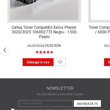
Xerox DocuCentre SC2020
– Noi perspective de
imprimare în epoca digitală
Imprimarea 3D – ce ne
așteaptă în următorii 10
Cartuș Toner Compatibil Xerox Phaser
Toner Compa
ani?
10 site-uri pe care îți vei
3020/3025 106R02773 Negru - 1.500
/ 6000 P
petrece timpul în mod
Pagini
productiv
Care sunt cele mai bune
66,09 RON
59,00 RON
55,
branduri de imprimante și
de ce?
5 site-uri pe care să le
Adauga in cos
V
folosești la imprimarea
fotografiilor
Recomandări pentru a
alege o imprimantă bună
NEWSLETTER
Înlocuirea, în siguranță, a
cartușului pentru
Nu rata ofertele si promotiile noastre
imprimantă: 9 momente
Ce reprezintă și la ce
importante
folosesc imprimantele