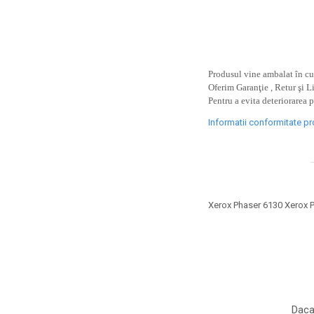
toner sau cele cu rezervor?
Care tip de cartuşe e mai
bun: OEM sau cele
compatibile?
Expediții fotografice – 5
locuri secrete din România
Produsul vine ambalat în cut
unde să mergi pentru a
Oferim Garanţie , Retur şi L
Cum să-ți ordonezi eficient
Pentru a evita deteriorarea 
face fotografii
documentele necesare din
Informatii conformitate p
casă?
De ce să nu renunți
niciodată la scrisul de
mână?
Top 5 cele mai misterioase
fotografii din istorie
Xerox Phaser 6130 Xerox 
Tehnica de birou și
efectele pe care le are
asupra sănătății. Cum
PC-ul, laptopul,
reduci riscurile?
imprimantele – ce să faci
ca să le prelungești viața?
5 Trenduri principale în
Daca