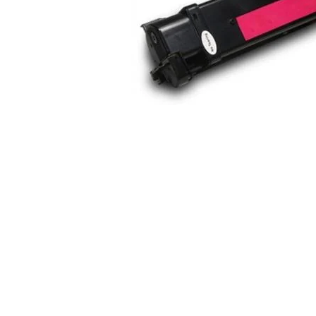
ajutorul unui printer 3D
Dezvoltarea pieții de
imprimante 3D folosite în
industria stomatologică
Evaluarea strategiei de
piață a imprimantelor 3D
până în 2026
Fericirea – starea care nu
poate fi amânată
Cum îți poți îngriji
imprimanta?
Imprimarea 3d în România
Reciclarea hârtiei – mituri
și adevăruri. Unde se
reciclează hârtia în
Fotografi care ne
România?
demonstrează că nu avem
nevoie de echipament
Care tip de imprimantă e
scump pentru a face
mai bun: imprimantele cu
fotografii bune