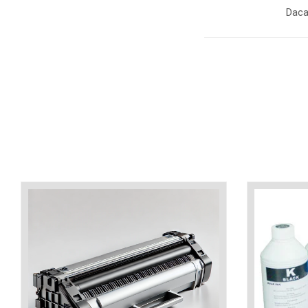
industria imprimării
Daca
Tot ce trebuie să cunoști
despre controversa privind
imprimarea armelor de foc
Karst Stone Paper – hârtie
3D
ecologică făcută din piatră
Diferența dintre
imprimantele inkjet și laser.
Ce să alegi?
TOP 5 cele mai rentabile
imprimante moderne
Cum să-ți îmbunătățești
memoria? 7 Tehnici
mnemonice eficiente
Viitorul cărților – e-bookuri
bazate pe descoperiri
și cărți fizice – ce ne
științifice
promit tehnologiile
5 metode pentru a-ți
moderne?
începe diminețile într-un
mod productiv