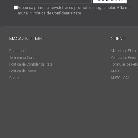
matriceale?
Vreau sa primesc newsletter cu promotiile magazinului. Afla mai
3 sfaturi care te vor ajuta
multe in
Politica de Confidentialitate
să moderezi consumul de
tuș din cartușele
Vrei să știi cum se reumple
imprimantei
un cartuș? Iată câteva
MAGAZINUL MEU
CLIENTI
explicații care-ți vor prinde
O recapitulare necesară: 5
bine
Despre noi
Metode de Plata
avantaje clare ale
Termeni si Conditii
Politica de Retur
imprimantelor de tip inkjet
Întreținerea corectă a
Politica de Confidentialitate
Formular de Retu
imprimantelor
Politica de livrare
ANPC
multifuncționale
Contact
ANPC - SAL
Tipuri de imprimante. Ce
alegi – inkjet sau laser?
4 aplicații care te vor ajuta
să devii mai organizat
Curiozități despre
imprimante
Semne că imprimanta ta