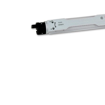
ajutorul unui printer 3D
Dezvoltarea pieții de
imprimante 3D folosite în
industria stomatologică
Evaluarea strategiei de
piață a imprimantelor 3D
până în 2026
Fericirea – starea care nu
poate fi amânată
Cum îți poți îngriji
imprimanta?
Imprimarea 3d în România
Reciclarea hârtiei – mituri
și adevăruri. Unde se
reciclează hârtia în
Fotografi care ne
România?
demonstrează că nu avem
nevoie de echipament
Care tip de imprimantă e
scump pentru a face
mai bun: imprimantele cu
fotografii bune