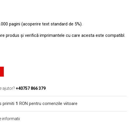
.000 pagini (acoperire text standard de 5%).
pre produs şi verifică imprimantele cu care acesta este compatibl.
e ajutor?
+40757 866 379
s primiti
1
RON pentru comenzile viitoare
 informatii