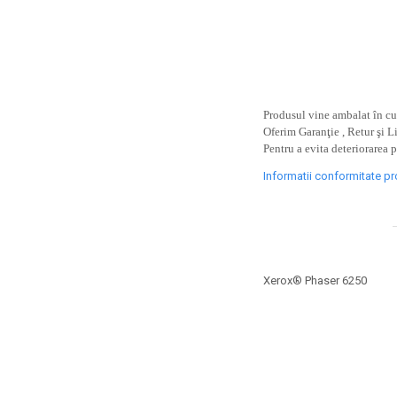
toner sau cele cu rezervor?
Care tip de cartuşe e mai
bun: OEM sau cele
compatibile?
Expediții fotografice – 5
locuri secrete din România
unde să mergi pentru a
Produsul vine ambalat în cut
Cum să-ți ordonezi eficient
face fotografii
Oferim Garanţie , Retur şi L
documentele necesare din
Pentru a evita deteriorarea 
casă?
De ce să nu renunți
Informatii conformitate p
niciodată la scrisul de
mână?
Top 5 cele mai misterioase
fotografii din istorie
Tehnica de birou și
Xerox® Phaser 6250
efectele pe care le are
asupra sănătății. Cum
PC-ul, laptopul,
reduci riscurile?
imprimantele – ce să faci
ca să le prelungești viața?
5 Trenduri principale în