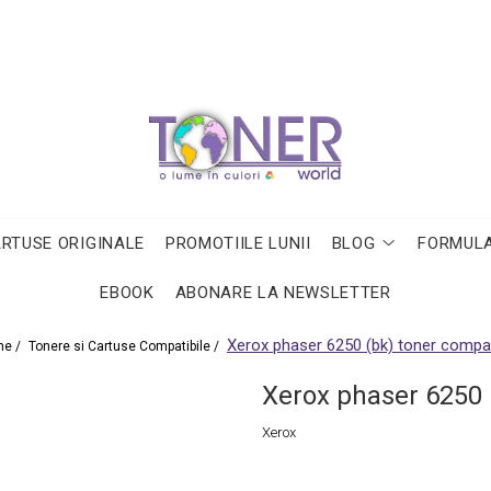
ARTUSE ORIGINALE
PROMOTIILE LUNII
BLOG
FORMULA
EBOOK
ABONARE LA NEWSLETTER
Xerox phaser 6250 (bk) toner compat
e /
Tonere si Cartuse Compatibile /
Xerox phaser 6250 
Xerox