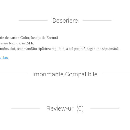
Descriere
ie de carton Color, însoţit de Factură
ivrare Rapidă, în 24 h.
produsului, recomandăm tipărirea regulată, a cel puţin 5 pagini pe săptămână.
rodus
Imprimante Compatibile
Review-uri
(0)