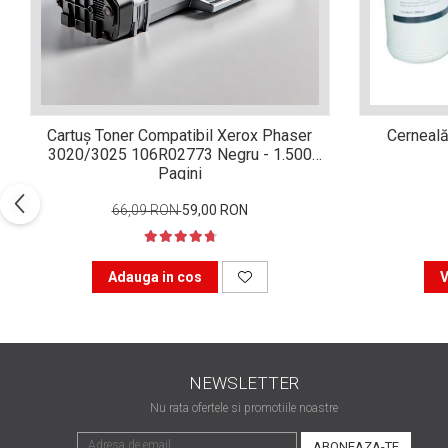
Xerox DocuCentre SC2020
– Noi perspective de
imprimare în epoca digitală
Imprimarea 3D – ce ne
așteaptă în următorii 10
ani?
10 site-uri pe care îți vei
Cartuș Toner Compatibil Xerox Phaser
Cerneală
petrece timpul în mod
3020/3025 106R02773 Negru - 1.500
productiv
Pagini
Care sunt cele mai bune
branduri de imprimante și
66,09 RON
59,00 RON
de ce?
5 site-uri pe care să le
folosești la imprimarea
Adauga in cos
V
fotografiilor
Recomandări pentru a
alege o imprimantă bună
Înlocuirea, în siguranță, a
NEWSLETTER
cartușului pentru
imprimantă: 9 momente
Nu rata ofertele si promotiile noastre
Ce reprezintă și la ce
importante
folosesc imprimantele