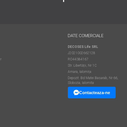
DATE COMERCIALE
DECOSES Life SRL
J2021002662128
r
RO44384167
Str. Libertății, Nr 1C
Amara, Ialomița
Depozit: Bd Matei Basarab, Nr 66,
Slobozia, Ialomita
Contacteaza-ne