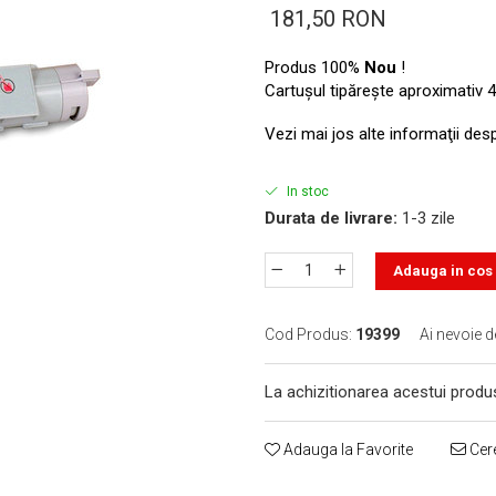
181,50 RON
Produs 100%
Nou
!
Cartuşul tipăreşte aproximativ 4
Vezi mai jos alte informaţii des
In stoc
Durata de livrare:
1-3 zile
Adauga in cos
Cod Produs:
19399
Ai nevoie d
La achizitionarea acestui produ
Adauga la Favorite
Cere