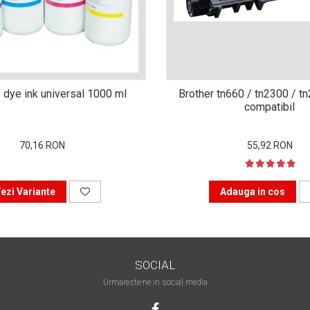
 dye ink universal 1000 ml
Brother tn660 / tn2300 / t
compatibil
70,16 RON
55,92 RON
ezi Variante
Adauga in cos
SOCIAL
Urmareste-ne in social media