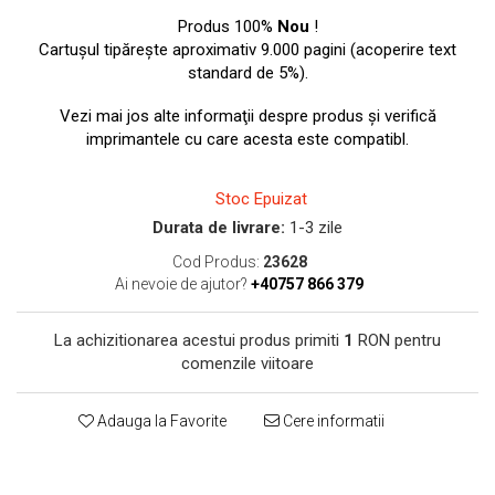
toner sau cele cu rezervor?
Care tip de cartuşe e mai
Produs 100%
Nou
!
bun: OEM sau cele
Cartuşul tipăreşte aproximativ 9.000 pagini (acoperire text
compatibile?
standard de 5%).
Expediții fotografice – 5
locuri secrete din România
Vezi mai jos alte informaţii despre produs şi verifică
unde să mergi pentru a
imprimantele cu care acesta este compatibl.
Cum să-ți ordonezi eficient
face fotografii
documentele necesare din
Stoc Epuizat
casă?
De ce să nu renunți
Durata de livrare:
1-3 zile
niciodată la scrisul de
Cod Produs:
23628
mână?
Top 5 cele mai misterioase
Ai nevoie de ajutor?
+40757 866 379
fotografii din istorie
La achizitionarea acestui produs primiti
1
RON pentru
Tehnica de birou și
comenzile viitoare
efectele pe care le are
asupra sănătății. Cum
PC-ul, laptopul,
Adauga la Favorite
Cere informatii
reduci riscurile?
imprimantele – ce să faci
ca să le prelungești viața?
5 Trenduri principale în