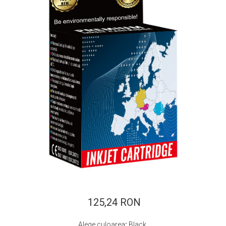
ajutorul unui printer 3D
Dezvoltarea pieții de
imprimante 3D folosite în
industria stomatologică
Evaluarea strategiei de
piață a imprimantelor 3D
până în 2026
Fericirea – starea care nu
poate fi amânată
Cum îți poți îngriji
imprimanta?
Imprimarea 3d în România
Reciclarea hârtiei – mituri
și adevăruri. Unde se
reciclează hârtia în
Fotografi care ne
România?
demonstrează că nu avem
nevoie de echipament
125,24 RON
Care tip de imprimantă e
scump pentru a face
mai bun: imprimantele cu
fotografii bune
Alege culoarea
:
Black