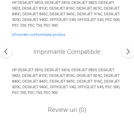
industria imprimării
HP DESKJET 3810, DESKJET 3816, DESKJET 3820, DESKJET
3822, DESKJET 810C, DESKJET 816C, DESKJET 825C, DESKJET
Tot ce trebuie să cunoști
840C, DESKJET 843C, DESKJET 845C, DESKJET 916C, DESKJET
despre controversa privind
920C, DESKJET 940C, OFFICEJET V40, OFFICEJET V45, PSC 500,
PSC 700, PSC 750, PSC 900
imprimarea armelor de foc
Karst Stone Paper – hârtie
3D
Informatii conformitate produs
ecologică făcută din piatră
Diferența dintre
Imprimante Compatibile
imprimantele inkjet și laser.
Ce să alegi?
TOP 5 cele mai rentabile
HP DESKJET 3810, DESKJET 3816, DESKJET 3820, DESKJET
imprimante moderne
3822, DESKJET 810C, DESKJET 816C, DESKJET 825C, DESKJET
840C, DESKJET 843C, DESKJET 845C, DESKJET 916C, DESKJET
Cum să-ți îmbunătățești
920C, DESKJET 940C, OFFICEJET V40, OFFICEJET V45, PSC 500,
memoria? 7 Tehnici
PSC 700, PSC 750, PSC 900
mnemonice eficiente
Viitorul cărților – e-bookuri
bazate pe descoperiri
și cărți fizice – ce ne
Review-uri
(0)
științifice
promit tehnologiile
5 metode pentru a-ți
moderne?
începe diminețile într-un
mod productiv