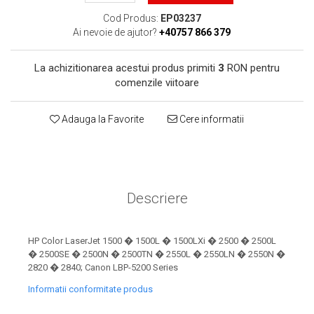
toner sau cele cu rezervor?
Care tip de cartuşe e mai
Cod Produs:
EP03237
bun: OEM sau cele
Ai nevoie de ajutor?
+40757 866 379
compatibile?
Expediții fotografice – 5
La achizitionarea acestui produs primiti
3
RON pentru
locuri secrete din România
comenzile viitoare
unde să mergi pentru a
Cum să-ți ordonezi eficient
face fotografii
documentele necesare din
Adauga la Favorite
Cere informatii
casă?
De ce să nu renunți
niciodată la scrisul de
mână?
Top 5 cele mai misterioase
fotografii din istorie
Descriere
Tehnica de birou și
efectele pe care le are
HP Color LaserJet 1500 � 1500L � 1500LXi � 2500 � 2500L
asupra sănătății. Cum
� 2500SE � 2500N � 2500TN � 2550L � 2550LN � 2550N �
PC-ul, laptopul,
2820 � 2840; Canon LBP-5200 Series
reduci riscurile?
imprimantele – ce să faci
Informatii conformitate produs
ca să le prelungești viața?
5 Trenduri principale în