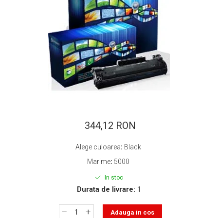
ajutorul unui printer 3D
Dezvoltarea pieții de
imprimante 3D folosite în
industria stomatologică
Evaluarea strategiei de
piață a imprimantelor 3D
până în 2026
Fericirea – starea care nu
poate fi amânată
Cum îți poți îngriji
imprimanta?
Imprimarea 3d în România
344,12 RON
Reciclarea hârtiei – mituri
Alege culoarea
:
Black
și adevăruri. Unde se
Marime
:
5000
reciclează hârtia în
Fotografi care ne
România?
In stoc
demonstrează că nu avem
Durata de livrare:
1
nevoie de echipament
Care tip de imprimantă e
scump pentru a face
mai bun: imprimantele cu
Adauga in cos
fotografii bune