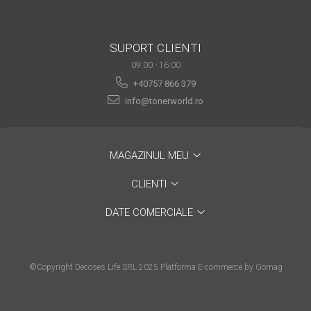
are nevoie de ajutor
Fă o alegere corectă
SUPORT CLIENTI
pentru durabilitatea
09:00 - 16:00
funcționării unei
Cum să redai culoare
+40757 866 379
imprimante
clipelor din viața ta?
info@tonerworld.ro
Comerț electronic –
avantaje
MAGAZINUL MEU
Ai nevoie de o imprimantă?
Fii atent la câteva detalii
CLIENTI
înainte de a achiziționa una
Fii în pas cu noile tehnologii
DATE COMERCIALE
pentru confortul de zi cu zi
Transformăm strigătul
disperării S.O.S. în S.O.N.
©Copyright Decoses Life SRL 2025
Platforma E-commerce by Gomag
Top 5 cele mai necesare
gadgeturi pentru a ușura