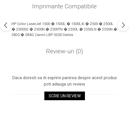
industria imprimării
Imprimante Compatibile
Tot ce trebuie să cunoști
despre controversa privind
HP Color LaserJet 1500 � 1500L � 1500LXi � 2500 � 2500L
imprimarea armelor de foc
Karst Stone Paper – hârtie
� 2500SE � 2500N � 2500TN � 2550L � 2550LN � 2550N �
3D
2820 � 2840; Canon LBP-5200 Series
ecologică făcută din piatră
Diferența dintre
Review-uri
(0)
imprimantele inkjet și laser.
Ce să alegi?
TOP 5 cele mai rentabile
imprimante moderne
Daca doresti sa iti exprimi parerea despre acest produs
Cum să-ți îmbunătățești
poti adauga un review.
memoria? 7 Tehnici
mnemonice eficiente
SCRIE UN REVIEW
Viitorul cărților – e-bookuri
bazate pe descoperiri
și cărți fizice – ce ne
științifice
promit tehnologiile
5 metode pentru a-ți
moderne?
începe diminețile într-un
mod productiv