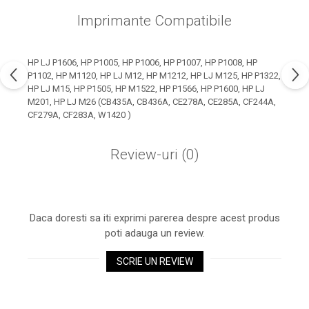
industria imprimării
Imprimante Compatibile
Tot ce trebuie să cunoști
despre controversa privind
imprimarea armelor de foc
HP LJ P1606, HP P1005, HP P1006, HP P1007, HP P1008, HP
Karst Stone Paper – hârtie
P1102, HP M1120, HP LJ M12, HP M1212, HP LJ M125, HP P1322,
3D
ecologică făcută din piatră
HP LJ M15, HP P1505, HP M1522, HP P1566, HP P1600, HP LJ
M201, HP LJ M26 (CB435A, CB436A, CE278A, CE285A, CF244A,
Diferența dintre
CF279A, CF283A, W1420 )
imprimantele inkjet și laser.
Ce să alegi?
TOP 5 cele mai rentabile
Review-uri
(0)
imprimante moderne
Cum să-ți îmbunătățești
memoria? 7 Tehnici
Daca doresti sa iti exprimi parerea despre acest produs
mnemonice eficiente
Viitorul cărților – e-bookuri
poti adauga un review.
bazate pe descoperiri
și cărți fizice – ce ne
științifice
SCRIE UN REVIEW
promit tehnologiile
5 metode pentru a-ți
moderne?
începe diminețile într-un
mod productiv