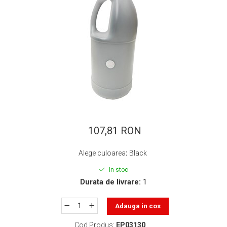
ajutorul unui printer 3D
Dezvoltarea pieții de
imprimante 3D folosite în
industria stomatologică
Evaluarea strategiei de
piață a imprimantelor 3D
până în 2026
Fericirea – starea care nu
poate fi amânată
Cum îți poți îngriji
imprimanta?
Imprimarea 3d în România
107,81 RON
Reciclarea hârtiei – mituri
Alege culoarea
:
Black
și adevăruri. Unde se
reciclează hârtia în
In stoc
Fotografi care ne
Durata de livrare:
1
România?
demonstrează că nu avem
nevoie de echipament
Care tip de imprimantă e
Adauga in cos
scump pentru a face
mai bun: imprimantele cu
fotografii bune
Cod Produs:
EP03130