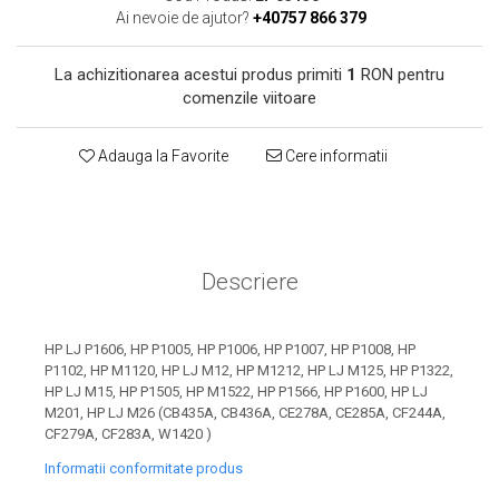
toner sau cele cu rezervor?
Care tip de cartuşe e mai
Ai nevoie de ajutor?
+40757 866 379
bun: OEM sau cele
compatibile?
La achizitionarea acestui produs primiti
1
RON pentru
Expediții fotografice – 5
comenzile viitoare
locuri secrete din România
unde să mergi pentru a
Cum să-ți ordonezi eficient
Adauga la Favorite
Cere informatii
face fotografii
documentele necesare din
casă?
De ce să nu renunți
niciodată la scrisul de
mână?
Descriere
Top 5 cele mai misterioase
fotografii din istorie
Tehnica de birou și
HP LJ P1606, HP P1005, HP P1006, HP P1007, HP P1008, HP
P1102, HP M1120, HP LJ M12, HP M1212, HP LJ M125, HP P1322,
efectele pe care le are
HP LJ M15, HP P1505, HP M1522, HP P1566, HP P1600, HP LJ
asupra sănătății. Cum
PC-ul, laptopul,
M201, HP LJ M26 (CB435A, CB436A, CE278A, CE285A, CF244A,
reduci riscurile?
CF279A, CF283A, W1420 )
imprimantele – ce să faci
ca să le prelungești viața?
Informatii conformitate produs
5 Trenduri principale în