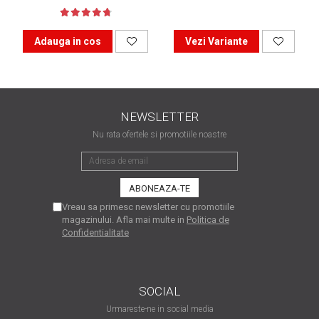
matriceale?
3 sfaturi care te vor ajuta
să moderezi consumul de
Adauga in cos
Vezi Variante
tuș din cartușele
Vrei să știi cum se reumple
imprimantei
un cartuș? Iată câteva
explicații care-ți vor prinde
O recapitulare necesară: 5
bine
NEWSLETTER
avantaje clare ale
Nu rata ofertele si promotiile noastre
imprimantelor de tip inkjet
Întreținerea corectă a
imprimantelor
multifuncționale
Tipuri de imprimante. Ce
alegi – inkjet sau laser?
Vreau sa primesc newsletter cu promotiile
magazinului. Afla mai multe in
Politica de
4 aplicații care te vor ajuta
Confidentialitate
să devii mai organizat
Curiozități despre
imprimante
SOCIAL
Urmareste-ne in social media
Semne că imprimanta ta