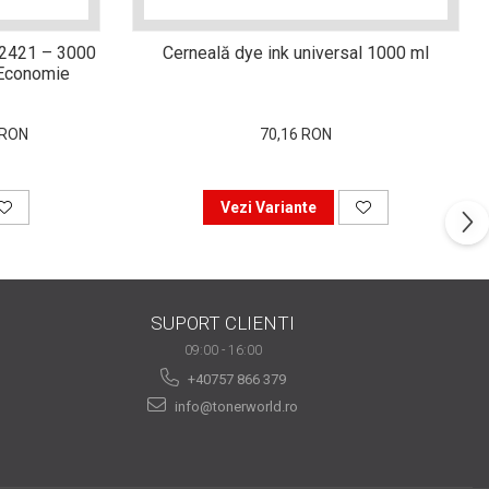
-2421 – 3000
Cerneală dye ink universal 1000 ml
i Economie
 RON
70,16 RON
Vezi Variante
SUPORT CLIENTI
09:00 - 16:00
+40757 866 379
info@tonerworld.ro