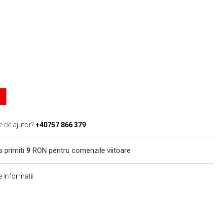
e de ajutor?
+40757 866 379
s primiti
9
RON pentru comenzile viitoare
 informatii