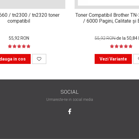
n660 / tn2300 / tn2320 toner
Toner Compatibil Brother TN
compatibil
/ 6000 Pagini, Calitate ș
55,92 RON
55,92 RON
de la 50,84
dauga in cos
Vezi Variante
SOCIAL
Urmareste-ne in social media