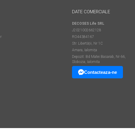
DATE COMERCIALE
DECOSES Life SRL
J2021002662128
r
RO44384167
Str. Libertății, Nr 1C
Amara, Ialomița
Depozit: Bd Matei Basarab, Nr 66,
Slobozia, Ialomita
Contacteaza-ne