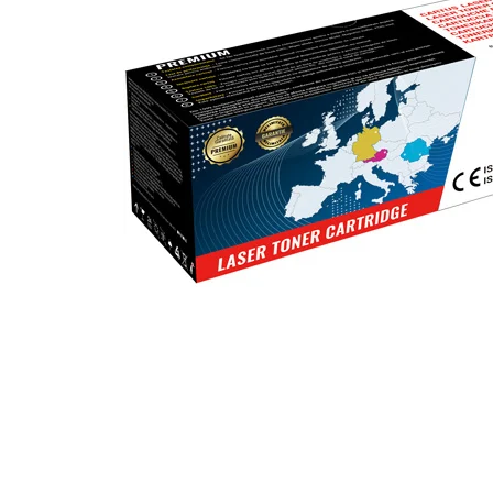
ajutorul unui printer 3D
Dezvoltarea pieții de
imprimante 3D folosite în
industria stomatologică
Evaluarea strategiei de
piață a imprimantelor 3D
până în 2026
Fericirea – starea care nu
poate fi amânată
Cum îți poți îngriji
imprimanta?
Imprimarea 3d în România
Reciclarea hârtiei – mituri
și adevăruri. Unde se
reciclează hârtia în
Fotografi care ne
România?
demonstrează că nu avem
nevoie de echipament
Care tip de imprimantă e
scump pentru a face
mai bun: imprimantele cu
fotografii bune