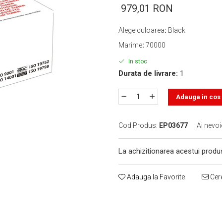
979,01 RON
Alege culoarea
:
Black
Marime
:
70000
In stoc
Durata de livrare:
1
Adauga in cos
Cod Produs:
EP03677
Ai nevoi
La achizitionarea acestui produ
Adauga la Favorite
Cere