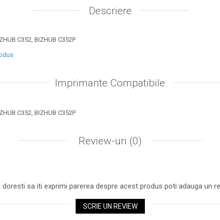
Descriere
IZHUB C352, BIZHUB C352P
rodus
Imprimante Compatibile
IZHUB C352, BIZHUB C352P
Review-uri
(0)
 doresti sa iti exprimi parerea despre acest produs poti adauga un re
SCRIE UN REVIEW