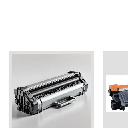
industria imprimării
Tot ce trebuie să cunoști
despre controversa privind
imprimarea armelor de foc
Karst Stone Paper – hârtie
3D
ecologică făcută din piatră
Diferența dintre
imprimantele inkjet și laser.
Ce să alegi?
TOP 5 cele mai rentabile
imprimante moderne
Cum să-ți îmbunătățești
memoria? 7 Tehnici
mnemonice eficiente
Viitorul cărților – e-bookuri
bazate pe descoperiri
și cărți fizice – ce ne
științifice
promit tehnologiile
5 metode pentru a-ți
moderne?
începe diminețile într-un
mod productiv