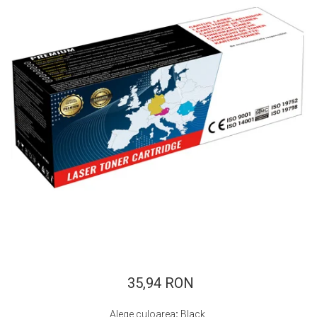
ajutorul unui printer 3D
Dezvoltarea pieții de
imprimante 3D folosite în
industria stomatologică
Evaluarea strategiei de
piață a imprimantelor 3D
până în 2026
Fericirea – starea care nu
poate fi amânată
Cum îți poți îngriji
imprimanta?
Imprimarea 3d în România
Reciclarea hârtiei – mituri
și adevăruri. Unde se
reciclează hârtia în
Fotografi care ne
România?
demonstrează că nu avem
nevoie de echipament
35,94 RON
Care tip de imprimantă e
scump pentru a face
mai bun: imprimantele cu
fotografii bune
Alege culoarea
:
Black