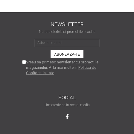
matriceale?
3 sfaturi care te vor ajuta
să moderezi consumul de
tuș din cartușele
NEWSLETTER
Vrei să știi cum se reumple
imprimantei
Nu rata ofertele si promotiile noastre
un cartuș? Iată câteva
explicații care-ți vor prinde
O recapitulare necesară: 5
bine
avantaje clare ale
imprimantelor de tip inkjet
Întreținerea corectă a
Vreau sa primesc newsletter cu promotiile
magazinului. Afla mai multe in
Politica de
imprimantelor
Confidentialitate
multifuncționale
Tipuri de imprimante. Ce
alegi – inkjet sau laser?
4 aplicații care te vor ajuta
SOCIAL
să devii mai organizat
Urmareste-ne in social media
Curiozități despre
imprimante
Semne că imprimanta ta